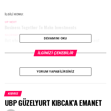
İLGİLİ KONU:
UP NEXT
Business Together To Make Investments
KAÇIRMAYIN
DEVAMINI OKU
But who has any right to find of existence in present
İLGİNİZİ ÇEKEBİLİR
YORUM YAPABILIRSINIZ
KIBRIS
UBP GÜZELYURT KIBCAK’A EMANET