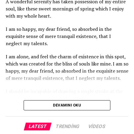
A wonderful serenity has taken possession of my entire
soul, like these sweet mornings of spring which I enjoy
with my whole heart.
I am so happy, my dear friend, so absorbed in the
exquisite sense of mere tranquil existence, that I
neglect my talents.
I am alone, and feel the charm of existence in this spot,
which was created for the bliss of souls like mine. I am so
happy, my dear friend, so absorbed in the exquisite sense
of mere tranquil existence, that I neglect my talents.
I should be incapable of drawing a single stroke at the
present moment; and yet I feel that I never was a
greater artist than now.
DEVAMINI OKU
When, while the lovely valley teems with vapour around
me, and the meridian sun strikes the upper surface of
LATEST
TRENDING
VIDEOS
the impenetrable foliage of my trees, and but a few