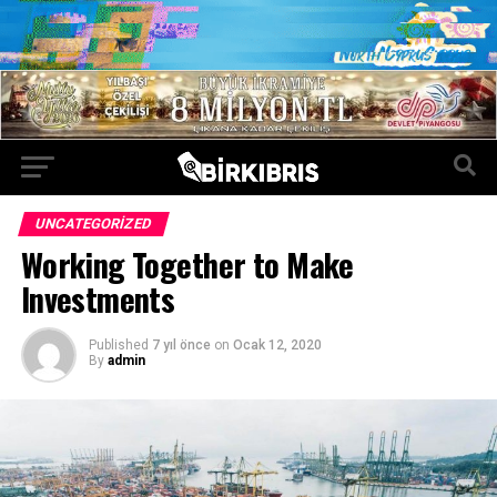
UNCATEGORIZED
Working Together to Make
Investments
Published
7 yıl önce
on
Ocak 12, 2020
By
admin