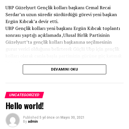
UBP Güzelyurt Gençlik kolları başkanı Cemal Recai
Serdar’ın uzun süredir sürdürdüğü görevi yeni başkan
Ergün Kıbcak’a devir etti.
UBP Gençlik kolları yeni başkanı Ergün Kıbcak toplantı
sonrası yaptığı açıklamada ,Ulusal Birlik Partisinin
Güzelyurt’ta gençlik kolları başkanına seçilmesinin
gurur verici olduğunu belirterek Güçlü Ubp için gençlik
kolları olarak canla başla partimizin gücüne güç katmak
için çalışmaya devam edeceğiz.
21 Eylül’de yapılacak kurultay seçimlerinde UBP başkanı
DEVAMINI OKU
Ve Başbakan Ünal Üstel’in zaferi ile tek başına iktidara
doğru yürüyeceğiz.diyerek desteklerini belirtti.
UNCATEGORIZED
Hello world!
Published
5 yıl önce
on
Mayıs 30, 2021
By
admin