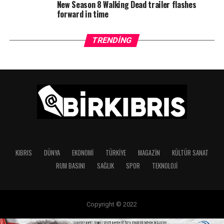
New Season 8 Walking Dead trailer flashes
forward in time
TRENDING
KIBRIS
DÜNYA
EKONOMI
TÜRKIYE
MAGAZIN
KÜLTÜR SANAT
RUM BASINI
SAĞLIK
SPOR
TEKNOLOJI
Copyright © 2022