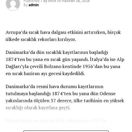
Published
1 ay önce
on
Haziran 28, 2026
By
admin
Avrupa’da sıcak hava dalgası etkisini artırırken, birçok
ülkede sıcaklık rekorları kırılıyor.
Danimarka’da dün sıcaklık kayıtlarının başladığı
1874’ten bu yana en sıcak gün yaşandı. İtalya’da ise Alp
Dağları’yla çevrili Bolzano kentinde 1956’dan bu yana
en sıcak haziran ayı gecesi kaydedildi.
Danimarka’da resmi hava durumu kayıtlarının
tutulmaya başlandığı 1874’ten bu yana dün Odense
yakınlarında ölçülen 37 derece, ülke tarihinin en yüksek
sıcaklığı olarak kayıtlara geçti.
Ulusal basın, en son sıcaklık rekorunun 1975’te
Holstebro kentinde ölçülen 36,4 derece olduğunu,