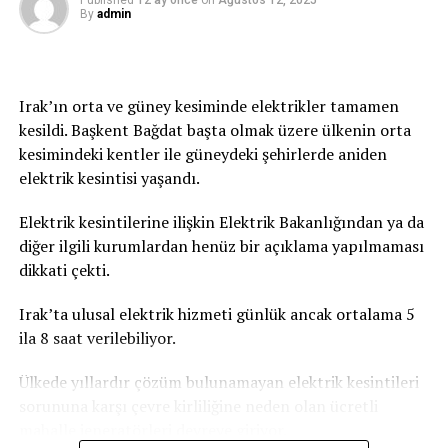
geçiyor.
Published
12 ay önce
on
Ağustos 12, 2025
By
admin
Irak’ın orta ve güney kesiminde elektrikler tamamen
kesildi. Başkent Bağdat başta olmak üzere ülkenin orta
kesimindeki kentler ile güneydeki şehirlerde aniden
elektrik kesintisi yaşandı.
Elektrik kesintilerine ilişkin Elektrik Bakanlığından ya da
diğer ilgili kurumlardan henüz bir açıklama yapılmaması
dikkati çekti.
Irak’ta ulusal elektrik hizmeti günlük ancak ortalama 5
ila 8 saat verilebiliyor.
Ülkede yıllardır çözüm bulunamayan elektrik kesintileri
sorununa karşı çevre kirliliğine neden olan ücretli
mahalle jeneratörleri devreye giriyor.