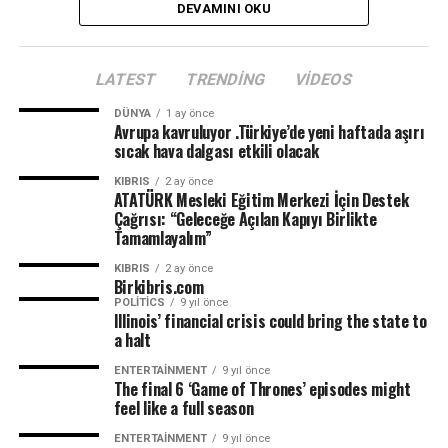
DEVAMINI OKU
LATEST
TRENDING
VIDEOS
DÜNYA
1 ay önce
Avrupa kavruluyor .Türkiye’de yeni haftada aşırı
sıcak hava dalgası etkili olacak
KIBRIS
2 ay önce
ATATÜRK Mesleki Eğitim Merkezi İçin Destek
Çağrısı: “Geleceğe Açılan Kapıyı Birlikte
Tamamlayalım”
KIBRIS
2 ay önce
Birkibris.com
POLITICS
9 yıl önce
Illinois’ financial crisis could bring the state to
a halt
ENTERTAINMENT
9 yıl önce
The final 6 ‘Game of Thrones’ episodes might
feel like a full season
ENTERTAINMENT
9 yıl önce