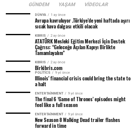
GÜNDEM
YAŞAM
VIDEOLAR
DÜNYA
1 ay önce
Avrupa kavruluyor .Türkiye’de yeni haftada aşırı
sıcak hava dalgası etkili olacak
KIBRIS
2 ay önce
ATATÜRK Mesleki Eğitim Merkezi İçin Destek
Çağrısı: “Geleceğe Açılan Kapıyı Birlikte
Tamamlayalım”
KIBRIS
2 ay önce
Birkibris.com
POLITICS
9 yıl önce
Illinois’ financial crisis could bring the state to
a halt
ENTERTAINMENT
9 yıl önce
The final 6 ‘Game of Thrones’ episodes might
feel like a full season
ENTERTAINMENT
9 yıl önce
New Season 8 Walking Dead trailer flashes
forward in time