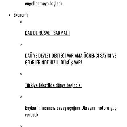
engellenmeye başladı
Ekonomi
DAÜ’DE RÜŞVET SARMALI!
DAÜ’YE DEVLET DESTEĞİ VAR AMA ÖĞRENCİ SAYISI VE
GELİRLERİNDE HIZLI DÜŞÜŞ VAR!
Türkiye tekstilde dünya beşincisi
Baykar’ın insansız savaş uçağına Ukrayna motoru güç
verecek