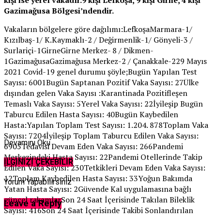
Gazimağusa Bölgesi’ndendir.
Vakaların bölgelere göre dağılımı:LefkoşaMarmara-1/
Kızılbaş-1/ K.Kaymaklı-2 / Değirmenlik-1/ Gönyeli-3 /
Surlariçi-1GirneGirne Merkez- 8 / Dikmen-
1GazimağusaGazimağusa Merkez-2 / Çanakkale-229 Mayıs
2021 Covid-19 genel durumu şöyle;Bugün Yapılan Test
Sayısı: 6001Bugün Saptanan Pozitif Vaka Sayısı: 27Ülke
dışından gelen Vaka Sayısı :Karantinada Pozitifleşen
Temaslı Vaka Sayısı: 5Yerel Vaka Sayısı: 22İyileşip Bugün
Taburcu Edilen Hasta Sayısı: 40Bugün Kaybedilen
Hasta:Yapılan Toplam Test Sayısı: 1.204. 878Toplam Vaka
Sayısı: 7204İyileşip Toplam Taburcu Edilen Vaka Sayısı:
Devamını Oku
6905Tedavisi Devam Eden Vaka Sayısı: 266Pandemi
Merkezindeki Hasta Sayısı: 22Pandemi Otellerinde Takip
İLGİNİZİ ÇEKEBİLİR
Edilen Vaka Sayısı: 230Tetkikleri Devam Eden Vaka Sayısı:
12Toplam Kaybedilen Hasta Sayısı: 33Yoğun Bakımda
Yorum Yapabilirsiniz
Yatan Hasta Sayısı: 2Güvende Kal uygulamasına bağlı
güncel rakamlarSon 24 Saat İçerisinde Takılan Bileklik
Leave a Reply
Sayısı: 416Son 24 Saat İçerisinde Takibi Sonlandırılan