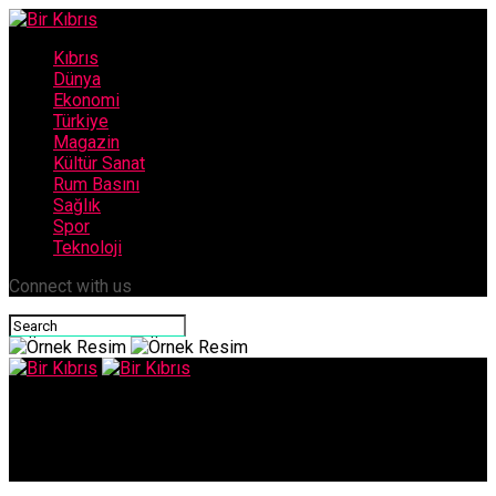
Kıbrıs
Dünya
Ekonomi
Türkiye
Magazin
Kültür Sanat
Rum Basını
Sağlık
Spor
Teknoloji
Connect with us
Bir Kıbrıs
22’si yerel 27 pozitif vaka