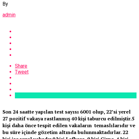
By
admin
Share
Tweet
Son 24 saatte yapılan test sayısı 6001 olup, 22’si yerel
27 pozitif vakaya rastlanmış 40 kişi taburcu edilmiştir.5
kişi daha önce tespit edilen vakaların temaslılarıdır ve
bu süre içinde gözetim altında bulunmaktadırlar. 22
kişi ise yerel vakadır.9 kişi Lefkoşa, 9 kişi Girne, 4 kişi