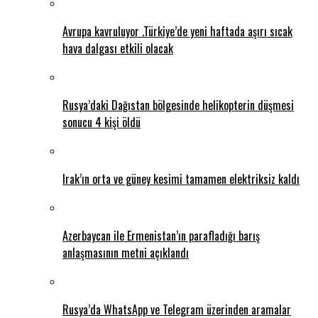
Avrupa kavruluyor .Türkiye’de yeni haftada aşırı sıcak
hava dalgası etkili olacak
Rusya’daki Dağıstan bölgesinde helikopterin düşmesi
sonucu 4 kişi öldü
Irak’ın orta ve güney kesimi tamamen elektriksiz kaldı
Azerbaycan ile Ermenistan’ın parafladığı barış
anlaşmasının metni açıklandı
Rusya’da WhatsApp ve Telegram üzerinden aramalar