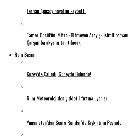
Ferhan Şensoy hayatını kaybetti
Tamer Öncül’ün, Mitra -Bitmeyen Arayış- isimli romanı
Çarşamba akşamı tanıtılacak
Rum Basını
Kuzey’de Çalındı, Güneyde Bulundu!
Rum Meteorolojiden şiddetli fırtına uyarısı
Yunanistan’dan Sonra Rumlar’da Kışkırtma Peşinde