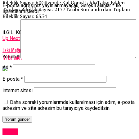
Bileklik Sayısı: 60Güvende Kal Genel tabloTakip Edilen
E-posta adresiniz yayınlanmayacak.
Gerekli alanlar
*
ile
Toplam Bileklik Sayısı: 2177Takibi Sonlandırılan Toplam
işaretlenmişlerdir
Bileklik Sayısı: 6354
İLGİLİ KONU:
Up Next
Eski Mağusa Adli Şube Amiri Irkad: Silahta Abdullah Çatlı’nın parmak
izi bulundu
Yorum
*
Ad
*
E-posta
*
İnternet sitesi
Daha sonraki yorumlarımda kullanılması için adım, e-posta
adresim ve site adresim bu tarayıcıya kaydedilsin.
Kıbrıs