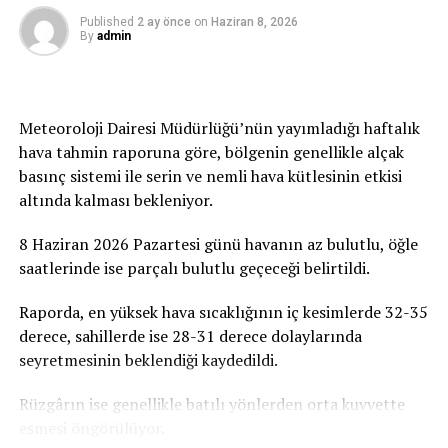
malzemelerinin temin edilmesi gerekiyor. Bu noktadan
UP NEXT
Özersay: Hükümet, Türkiye’de kovuşturma başlatılması
Published
2 ay önce
on
Haziran 8, 2026
sonra projenin durması kabul edilemez. Artık sona
By
admin
için adım atmalı
yaklaşıyoruz ve hep birlikte başladığımız bu eseri
tamamlamak zorundayız” ifadelerini kullandı.
KAÇIRMAYIN
22’si yerel 27 pozitif vaka
Toplumun Tüm Kesimlerine Destek
Meteoroloji Dairesi Müdürlüğü’nün yayımladığı haftalık
hava tahmin raporuna göre, bölgenin genellikle alçak
Çağrısı
basınç sistemi ile serin ve nemli hava kütlesinin etkisi
altında kalması bekleniyor.
Toplumun her kesimine çağrıda bulunan Kırmızı,
yapılacak küçük veya büyük her katkının büyük önem
8 Haziran 2026 Pazartesi günü havanın az bulutlu, öğle
taşıdığını belirterek, “Bu proje siyaset üstüdür, gelecek
saatlerinde ise parçalı bulutlu geçeceği belirtildi.
nesillere yapılan bir yatırımdır. Yapılacak her bağış,
verilecek her destek ve uzatılacak her yardım eli,
Raporda, en yüksek hava sıcaklığının iç kesimlerde 32-35
çocuklarımızın ve gençlerimizin geleceğine atılmış bir
derece, sahillerde ise 28-31 derece dolaylarında
imza olacaktır. Tüm duyarlı vatandaşlarımızı, iş
seyretmesinin beklendiği kaydedildi.
insanlarımızı, sivil toplum örgütlerimizi ve
gönüllülerimizi ATATÜRK Mesleki Eğitim Merkezi
Rüzgârın ise genellikle batılı yönlerden orta kuvvette
projesine destek olmaya davet ediyoruz” dedi.
esmesi öngörülüyor.