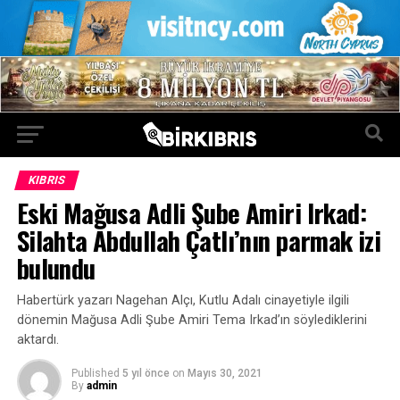
KIBRIS
Eski Mağusa Adli Şube Amiri Irkad:
Silahta Abdullah Çatlı’nın parmak izi
bulundu
Habertürk yazarı Nagehan Alçı, Kutlu Adalı cinayetiyle ilgili
dönemin Mağusa Adli Şube Amiri Tema Irkad’ın söylediklerini
aktardı.
Published
5 yıl önce
on
Mayıs 30, 2021
By
admin