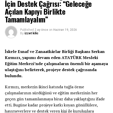
İçin Destek Çağrısı: “Geleceğe
dedi Irkad. ‘Bunlardan biri Abdullah Çatlı idi. İkincisi
Açılan Kapıyı Birlikte
Çatlı ile gelen genç biriydi.’ Üçüncü isim olarak TMT’den
(Türk Mukavemet Teşkilatı) olduğu bilinen Hüseyin
Tamamlayalım”
Çiftçi’yi gösterdi emekli polis müfettişi. Dördüncü kişinin
ise ismini vermedi.
Published
2 ay önce
on
Haziran 19, 2026
By
izzet kilic
Irkad: En az 4 kişiydi, daha fazla da olabilir
Tema Irkad tetiği çeken kişinin Çatlı ile birlikte
İskele Esnaf ve Zanaatkârlar Birliği Başkanı Serkan
Türkiye’den gelen genç şahıs olduğunu iddia etti ve ‘En
Kırmızı, yapımı devam eden ATATÜRK Mesleki
az 4 kişiydi, daha fazla da olabilir’ dedi. Kan dondurucu
Eğitim Merkezi’nde çalışmaların önemli bir aşamaya
iddiaları Irkad’ın ağzından dinleyelim: ‘Abdullah Çatlı’ya
ulaştığını belirterek, projeye destek çağrısında
bu cinayeti işlemesi için görev verildi. Çatlı cinayeti
bulundu.
Türkiye’den getirdiği genç bir oğlana işletti.’
Kırmızı, merkezin ikinci katında tuğla örme
Bir aracın cinayet gecesi Sivil Savunma Teşkilat
çalışmalarının sürdüğünü ve eğitim merkezinin her
Başkanlığından çıkıp Kutlu Adalı’nın evinin önüne
geçen gün tamamlanmaya biraz daha yaklaştığını ifade
geldiğini, aracın cinayet sonrası yeniden Sivil Savunmaya
etti. Bugüne kadar projeye katkı koyan gönüllülere,
döndüğünü hatırlatan Irkad ‘Hüseyin Çiftçi’nin yanında
hayırseverlere ve destek veren kişi ile kuruluşlara
biri daha, daha doğrusu birileri daha vardı. Bütün mahalle