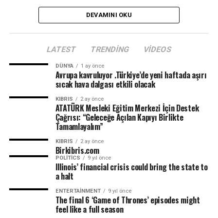
Birçok Meslek Dalında Eğitim Verilecek
DEVAMINI OKU
Tamamlanmasının ardından ATATÜRK Mesleki Eğitim
Merkezi’nde terzilik, ayakkabıcılık, kaynakçılık,
LATEST
TRENDING
VIDEOS
tesisatçılık, robotik kodlama, oto elektrik, oto kaporta,
kuaförlük ve berberlik gibi birçok alanda mesleki eğitim
DÜNYA
1 ay önce
Avrupa kavruluyor .Türkiye’de yeni haftada aşırı
verilmesi planlanıyor. Merkezin, KKTC’nin mesleki
sıcak hava dalgası etkili olacak
eğitim altyapısına önemli katkılar sağlaması ve
gençlerin istihdam olanaklarını artırması hedefleniyor.
KIBRIS
2 ay önce
ATATÜRK Mesleki Eğitim Merkezi İçin Destek
Çağrısı: “Geleceğe Açılan Kapıyı Birlikte
Tamamlayalım”
KIBRIS
2 ay önce
Birkibris.com
POLITICS
9 yıl önce
Illinois’ financial crisis could bring the state to
a halt
ENTERTAINMENT
9 yıl önce
The final 6 ‘Game of Thrones’ episodes might
feel like a full season