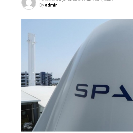
By
admin