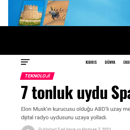
KIBRIS
DÜNYA
EKO
TEKNOLOJI
7 tonluk uydu Sp
Elon Musk’ın kurucusu olduğu ABD’li uzay mekiğ
dijital radyo uydusunu uzaya yolladı.
Published
5 yıl önce
on
Haziran 7, 2021