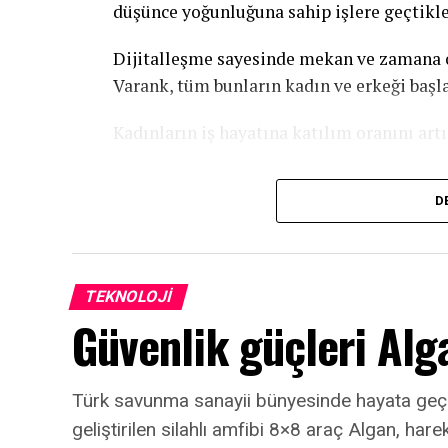
düşünce yoğunluğuna sahip işlere geçtikler
Dijitalleşme sayesinde mekan ve zamana o
Varank, tüm bunların kadın ve erkeği başla
Kadınların iş hayatına katılım oranını ar
Sürdürülebilir bir kalkınma için kadınlar
D
adımlar atılması gerektiğini aktaran Baka
kadınların iş hayatına katılım oranını yüz
Bu hedefin sadece kadın istihdamını artı
TEKNOLOJI
eden Varank, şunları söyledi:
Güvenlik güçleri Alg
“Biz aslında kadınların karar mekanizmala
almalarını hedefliyoruz. Bunun için de ul
Türk savunma sanayii bünyesinde hayata geçirile
hayaline ortak olmak istiyoruz. Bakınız, k
geliştirilen silahlı amfibi 8×8 araç Algan, har
dolar girişim sermayesi yatırımı alarak 20