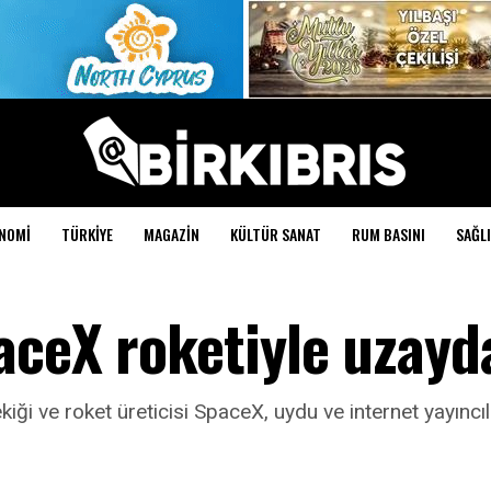
NOMI
TÜRKIYE
MAGAZIN
KÜLTÜR SANAT
RUM BASINI
SAĞLI
aceX roketiyle uzayd
i ve roket üreticisi SpaceX, uydu ve internet yayıncılı