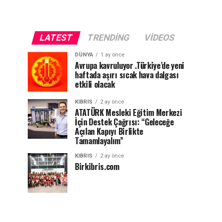
LATEST
TRENDING
VIDEOS
DÜNYA
1 ay önce
Avrupa kavruluyor .Türkiye’de yeni
haftada aşırı sıcak hava dalgası
etkili olacak
KIBRIS
2 ay önce
ATATÜRK Mesleki Eğitim Merkezi
İçin Destek Çağrısı: “Geleceğe
Açılan Kapıyı Birlikte
Tamamlayalım”
KIBRIS
2 ay önce
Birkibris.com