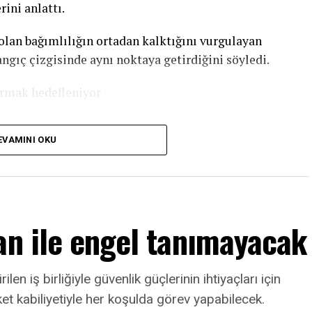
ini anlattı.
lan bağımlılığın ortadan kalktığını vurgulayan
ngıç çizgisinde aynı noktaya getirdiğini söyledi.
tırmak hedefleniyor
ın iş hayatına katılımı konusunda çok daha net
EVAMINI OKU
n Varank, 2023 hedeflerinden bir tanesinin de
de 41’e çıkarmak olduğunu ifade etti.
rmak olarak yorumlanmaması gerektiğine işaret
an ile engel tanımayacak
rında, kilit pozisyonlarda daha fazla yer
aşabileceğimiz kadar çok kadın girişimcinin
n iş birliğiyle güvenlik güçlerinin ihtiyaçları için
adın girişimciler yalnızca 2020 yılında 43 milyon
eket kabiliyetiyle her koşulda görev yapabilecek.
19’daki tutarı 7’ye katlamayı başardılar.