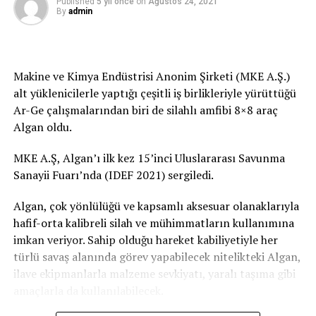
söyledi:
Published
5 yıl önce
on
Ağustos 24, 2021
By
admin
“Biz aslında kadınların karar mekanizmalarında, kilit
İLGİLİ KONU:
pozisyonlarda daha fazla yer almalarını hedefliyoruz.
Bunun için de ulaşabileceğimiz kadar çok kadın
UP NEXT
Makine ve Kimya Endüstrisi Anonim Şirketi (MKE A.Ş.)
7 tonluk uydu SpaceX roketiyle uzayda
girişimcinin hayaline ortak olmak istiyoruz. Bakınız,
alt yüklenicilerle yaptığı çeşitli iş birlikleriyle yürüttüğü
kadın girişimciler yalnızca 2020 yılında 43 milyon dolar
KAÇIRMAYIN
Ar-Ge çalışmalarından biri de silahlı amfibi 8×8 araç
Türkiye’de ilk defa lityum pilli elektrikli otobüsler
girişim sermayesi yatırımı alarak 2019’daki tutarı 7’ye
Algan oldu.
Samsun’da kullanılacak
katlamayı başardılar. Girişimcilik sektöründe görece az
görünen varlıklarına rağmen önemli başarılar elde
MKE A.Ş, Algan’ı ilk kez 15’inci Uluslararası Savunma
ettiler. Bu da gösteriyor ki bugün kadınların her alanda
Sanayii Fuarı’nda (IDEF 2021) sergiledi.
aktif olmadığı bir Türkiye geleceği hayal edilemez. Bu
sebeple kadınların sosyoekonomik hayata katılımları
Algan, çok yönlülüğü ve kapsamlı aksesuar olanaklarıyla
önündeki engelleri kaldırabilmek için çözümler üretiyor,
hafif-orta kalibreli silah ve mühimmatların kullanımına
stratejiler belirliyoruz. Bakanlığımız tarafından
imkan veriyor. Sahip olduğu hareket kabiliyetiyle her
çalışmaları sürdürülen ‘Ulusal Teknoloji Girişimciliği
türlü savaş alanında görev yapabilecek nitelikteki Algan,
Stratejisi’nde bu konuya özellikle eğiliyoruz. Hazırlıkları
ilave ekipmanlarla malzeme sevkiyatı, yaralı taşıma gibi
süren strateji ile ‘Kadın Girişimciliği İnisiyatifi’ adını
amaçlarla da kullanılabilecek.
verdiğimiz bir yapı oluşturmayı planlıyoruz. Bu sayede