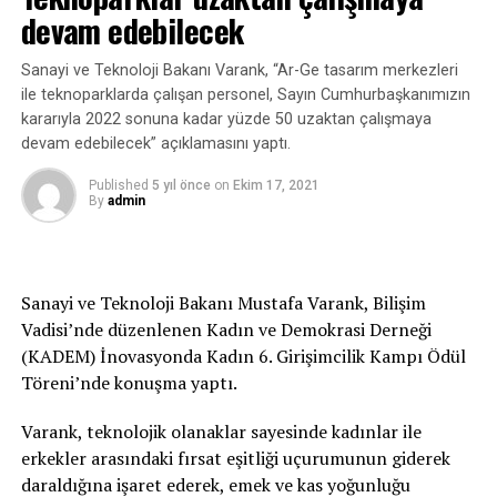
Tasarım Gözden Geçirme Aşaması’na kadarki
devam edebilecek
çalışmaların teslim edilmesi hedefleniyor. Bunun yanı
sıra sözleşme veri istek listesi dokümanlarının
Sanayi ve Teknoloji Bakanı Varank, “Ar-Ge tasarım merkezleri
çalışmalarına başlandı.
ile teknoparklarda çalışan personel, Sayın Cumhurbaşkanımızın
kararıyla 2022 sonuna kadar yüzde 50 uzaktan çalışmaya
ASELSAN, MMU’nun Bütünleşik Elektro-optik Sistem
devam edebilecek” açıklamasını yaptı.
Teknoloji Geliştirme Projesi mühendislik çalışmalarına
devam ediyor. Bunun yanında hem MWIR hem LWIR
Published
5 yıl önce
on
Ekim 17, 2021
By
admin
(Uzun Dalgaboyu Kızılötesi) MCT dedektör geliştirme
faaliyetleri sürdürülüyor.
Elektronik harp sistemleri kapsamında MMU Bütünleşik
Sanayi ve Teknoloji Bakanı Mustafa Varank, Bilişim
RF Sistemi Geliştirme Projesi’yle hem kritik teknoloji
Vadisi’nde düzenlenen Kadın ve Demokrasi Derneği
geliştirme, hem de ürüne yönelik gereksinim tanımlama
(KADEM) İnovasyonda Kadın 6. Girişimcilik Kampı Ödül
faaliyetleri devam ediyor.
Töreni’nde konuşma yaptı.
Milli mühimmatlar MMU’ya entegre edilecek
Varank, teknolojik olanaklar sayesinde kadınlar ile
erkekler arasındaki fırsat eşitliği uçurumunun giderek
ASELSAN’ın yürüttüğü çalışmalar, milli mühimmatların
daraldığına işaret ederek, emek ve kas yoğunluğu
MMU’ya entegrasyonuna yönelik olarak devam ediyor.