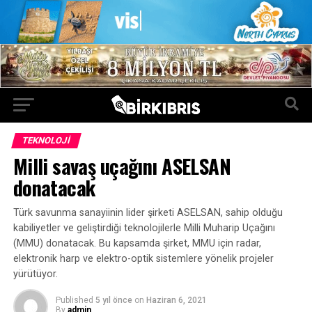
TEKNOLOJI
Milli savaş uçağını ASELSAN
donatacak
Türk savunma sanayiinin lider şirketi ASELSAN, sahip olduğu
kabiliyetler ve geliştirdiği teknolojilerle Milli Muharip Uçağını
(MMU) donatacak. Bu kapsamda şirket, MMU için radar,
elektronik harp ve elektro-optik sistemlere yönelik projeler
yürütüyor.
Published
5 yıl önce
on
Haziran 6, 2021
By
admin