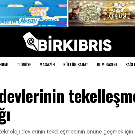
NOMI
TÜRKIYE
MAGAZIN
KÜLTÜR SANAT
RUM BASINI
SAĞLI
 devlerinin tekelleşm
ğı
teknoloji devlerinin tekelleşmesinin önüne geçmek için y