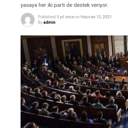
yasaya her iki parti de destek veriyor.
Published
5 yıl önce
on
Haziran 13, 2021
By
admin