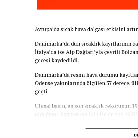
Avrupa’da sıcak hava dalgası etkisini artır
Danimarka’da dün sıcaklık kayıtlarının ba
İtalya’da ise Alp Dağları’yla çevrili Bolz
gecesi kaydedildi.
Danimarka’da resmi hava durumu kayıtlar
Odense yakınlarında ölçülen 37 derece, ülk
geçti.
Ulusal basın, en son sıcaklık rekorunun 1
olduğunu, haziran ayı için ise en son 1947’
Danimarka’yı etkisi altına alan sıcak hava
D
rüzgara da neden olduğu kaydedildi.