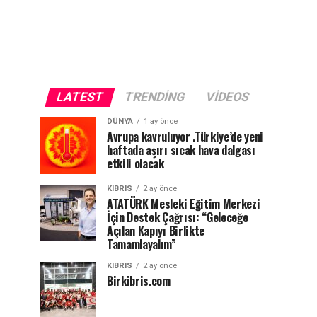
LATEST
TRENDING
VIDEOS
DÜNYA
1 ay önce
Avrupa kavruluyor .Türkiye’de yeni
haftada aşırı sıcak hava dalgası
etkili olacak
KIBRIS
2 ay önce
ATATÜRK Mesleki Eğitim Merkezi
İçin Destek Çağrısı: “Geleceğe
Açılan Kapıyı Birlikte
Tamamlayalım”
KIBRIS
2 ay önce
Birkibris.com