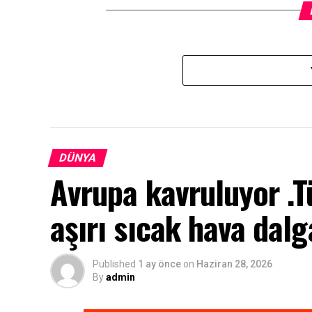
DÜNYA
Avrupa kavruluyor .T
aşırı sıcak hava dalg
Published
1 ay önce
on
Haziran 28, 2026
By
admin