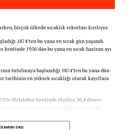
ırken, birçok ülkede sıcaklık rekorları kırılıyor.
şladığı 1874’ten bu yana en sıcak gün yaşandı.
ano kentinde 1956’dan bu yana en sıcak haziran ayı
ının tutulmaya başlandığı 1874’ten bu yana dün
e tarihinin en yüksek sıcaklığı olarak kayıtlara
975’te Holstebro kentinde ölçülen 36,4 derece
de 35,5 dereceyle rekor kırıldığını anımsattı.
 dalgasının bazı bölgelerde şiddetli yağış ve
EVAMINI OKU