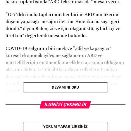
basın toplantısında “ABD tekrar masada” mesajı verdi.
“G-7’deki muhataplarımın her birine ABD’nin üzerine
düşeni yapacağı mesajını ilettim. Amerika masaya geri
döndü.” diyen Biden, zirve için olağanüstü, iş birlikçi ve
üretken” değerlendirmesinde bulundu.
COVID-19 salgınını bitirmek ve “adil ve kapsayıcı”
küresel ekonomik iyileşme sağlamanın ABD ve
müttefiklerinin en önemli öncelikleri arasında olduğunu
aktaran Biden, G7’nin ihtiyaç duyan ülkelere 1 milyar
doz aşı tedarikinde bulunacağını, 2023’e doğruysa ilave
bir milyar doz daha sağlama ihtimalinin bulunduğunu
DEVAMINI OKU
söyledi.
Salgını bitirmenin ise 2023 yılına kadar sürebileceğini
İLGİNİZİ ÇEKEBİLİR
belirten Biden, Brüksel’de katılacağı NATO zirvesine
ilişkin ise selefi Donald Trump’ın aksine “NATO’nun
ABD’nin güvenliği için hayati derece önemli olduğu”
YORUM YAPABILIRSINIZ