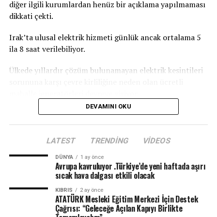
diğer ilgili kurumlardan henüz bir açıklama yapılmaması
dikkati çekti.
Irak’ta ulusal elektrik hizmeti günlük ancak ortalama 5
ila 8 saat verilebiliyor.
Ülkede yıllardır çözüm bulunamayan elektrik kesintileri
sorununa karşı çevre kirliliğine neden olan ücretli
mahalle jeneratörleri devreye giriyor.
DEVAMINI OKU
LATEST
TRENDING
VIDEOS
DÜNYA
1 ay önce
Avrupa kavruluyor .Türkiye’de yeni haftada aşırı
sıcak hava dalgası etkili olacak
KIBRIS
2 ay önce
ATATÜRK Mesleki Eğitim Merkezi İçin Destek
Çağrısı: “Geleceğe Açılan Kapıyı Birlikte