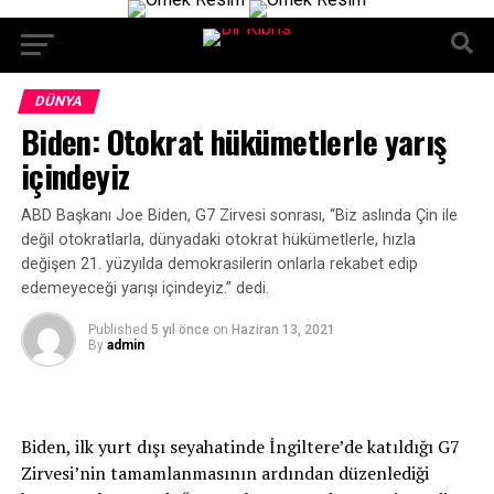
DÜNYA
Biden: Otokrat hükümetlerle yarış
içindeyiz
ABD Başkanı Joe Biden, G7 Zirvesi sonrası, “Biz aslında Çin ile
değil otokratlarla, dünyadaki otokrat hükümetlerle, hızla
değişen 21. yüzyılda demokrasilerin onlarla rekabet edip
edemeyeceği yarışı içindeyiz.” dedi.
Published
5 yıl önce
on
Haziran 13, 2021
By
admin
Biden, ilk yurt dışı seyahatinde İngiltere’de katıldığı G7
Zirvesi’nin tamamlanmasının ardından düzenlediği