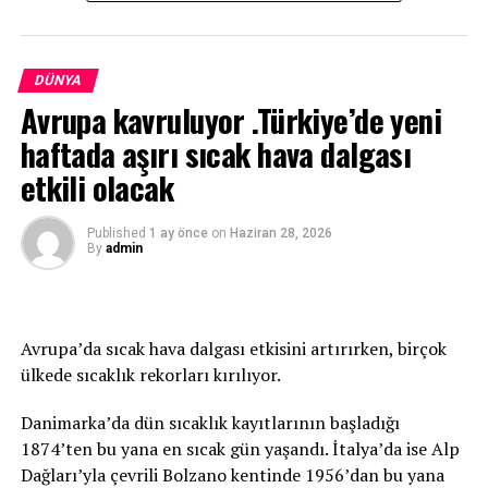
değerlendirmesinde bulundu.
16 Haziran’da Rusya Devlet Başkanı Vladimir Putin ile
Cenevre’de yapacağı görüşme hakkında da konuşan
DÜNYA
Biden, Putin’in “Rusya-ABD ilişkilerinin en düşük
Avrupa kavruluyor .Türkiye’de yeni
seviyede” olduğu değerlendirmesine katıldığını söyledi.
haftada aşırı sıcak hava dalgası
“Tutarsız eylemlere karşılık vereceğiz”
etkili olacak
Putin ile görüşmesinin ABD ve Rusya’nın iklim değişikliği
Published
1 ay önce
on
Haziran 28, 2026
gibi birlikte çalışabilecekleri bazı alanlar yaratmasını
By
admin
umut ettiğini belirten Biden, zirvede Rusya ile
anlaşmazlıklarını net bir şekilde ortaya koyacağını ifade
etti.
Avrupa’da sıcak hava dalgası etkisini artırırken, birçok
ülkede sıcaklık rekorları kırılıyor.
“Bir kişinin davranışını değiştirebileceğinizin garantisi
yok. Otokratlar muazzam bir güce sahip ve halka hesap
Danimarka’da dün sıcaklık kayıtlarının başladığı
vermek zorunda değiller.” diyen Biden, Putin’in neden
1874’ten bu yana en sıcak gün yaşandı. İtalya’da ise Alp
değişmeyeceğine inandığın sorulması üzerine ise
Dağları’yla çevrili Bolzano kentinde 1956’dan bu yana
gülümseyerek, “O, Vladamir Putin” yanıtını verdi.