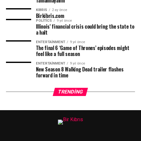
Tamamlayalım”
KIBRIS
2 ay önce
Birkibris.com
POLITICS
9 yıl önce
Illinois’ financial crisis could bring the state to
a halt
ENTERTAINMENT
9 yıl önce
The final 6 ‘Game of Thrones’ episodes might
feel like a full season
ENTERTAINMENT
9 yıl önce
New Season 8 Walking Dead trailer flashes
forward in time
TRENDING