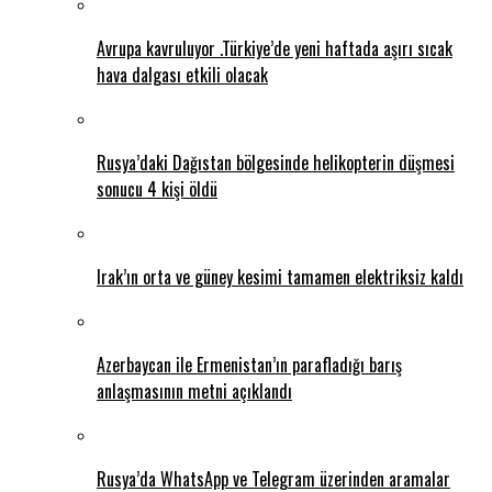
Avrupa kavruluyor .Türkiye’de yeni haftada aşırı sıcak
hava dalgası etkili olacak
Rusya’daki Dağıstan bölgesinde helikopterin düşmesi
sonucu 4 kişi öldü
Irak’ın orta ve güney kesimi tamamen elektriksiz kaldı
Azerbaycan ile Ermenistan’ın parafladığı barış
anlaşmasının metni açıklandı
Rusya’da WhatsApp ve Telegram üzerinden aramalar