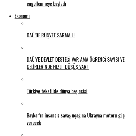
engellenmeye başladı
Ekonomi
DAÜ’DE RÜŞVET SARMALI!
DAÜ’YE DEVLET DESTEĞİ VAR AMA ÖĞRENCİ SAYISI VE
GELİRLERİNDE HIZLI DÜŞÜŞ VAR!
Türkiye tekstilde dünya beşincisi
Baykar’ın insansız savaş uçağına Ukrayna motoru güç
verecek