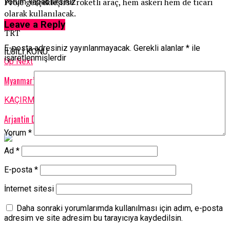
Proje gerçekleşirse roketli araç, hem askeri hem de ticari
Yorum Yapabilirsiniz
olarak kullanılacak.
Leave a Reply
TRT
E-posta adresiniz yayınlanmayacak.
Gerekli alanlar
*
ile
İLGİLİ KONU:
işaretlenmişlerdir
Up Next
Myanmar’da askeri uçak düştü: 13 ölü, 16 yaralı
KAÇIRMAYIN
Arjantin Devlet Başkanı’nın yanlış okuduğu şiir Brezilyalıları kızdırdı
Yorum
*
Ad
*
E-posta
*
İnternet sitesi
Daha sonraki yorumlarımda kullanılması için adım, e-posta
adresim ve site adresim bu tarayıcıya kaydedilsin.