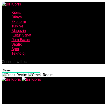
Kıbrıs
Dünya
Ekonomi
Türkiye
Magazin
Kültür Sanat
Rum Basını
Sağlık
Spor
Teknoloji
Connect with us
Bir Kıbrıs
ABD’den ‘roket kargo’ adımı