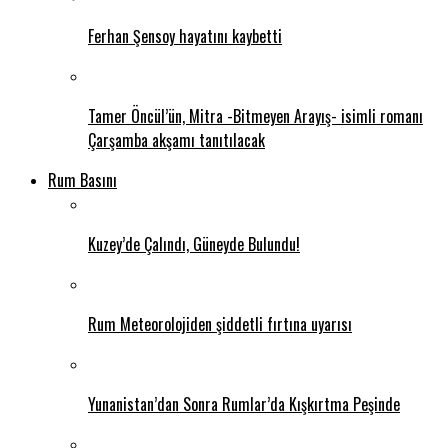
Ferhan Şensoy hayatını kaybetti
Tamer Öncül’ün, Mitra -Bitmeyen Arayış- isimli romanı
Çarşamba akşamı tanıtılacak
Rum Basını
Kuzey’de Çalındı, Güneyde Bulundu!
Rum Meteorolojiden şiddetli fırtına uyarısı
Yunanistan’dan Sonra Rumlar’da Kışkırtma Peşinde