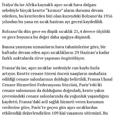
İtalya’da ise Afrika kaynaklı aşırı sıcak hava dalgası
sebebiyle birçok kentte “kırmızı” alarm durumu devam
ederken, bu kentlerden biri olan kuzeydeki Bolzano’da 1956
yılından bu yana en sıcak haziran ayı gecesi kaydedildi.
Bolzano’da dün gece en düşük sıcaklık 25,4 derece ölçüldü
ve gece boyunca bu değer daha aşağıya düşmedi.
Basına yansıyan uzmanların hava tahminlerine göre, bir
haftadır devam eden aşırı sıcaklıkların 29 Haziran’a kadar
farklı noktalarda zirve yapması öngörülüyor.
Fransa’da ise, aşırı sıcaklar nedeniyle can kaybı hızla
artıyor. Kentte cenaze töreni öncesi naaşların muhafaza
edildiği cenaze salonlarının dolduğu belirtildi. Fransa Ulusal
Cenaze Hizmetleri Federasyonu Sözcüsü, Paris’teki iki
cenaze salonunun da dolduğunu doğruladı, kente yakın
çevresindeki cenaze salonlarında da yoğunluk yaşandığını
kaydetti. Fransa’daki acil sağlık hizmeti veren kurumun
verilerine göre, Paris’te geçen gün aşırı sıcaklardan
etkilendiği değerlendirilen 109 kişi yaşamını yitirmişti. Bu