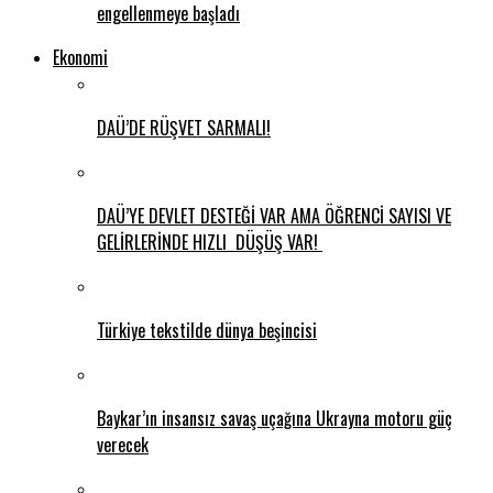
engellenmeye başladı
Ekonomi
DAÜ’DE RÜŞVET SARMALI!
DAÜ’YE DEVLET DESTEĞİ VAR AMA ÖĞRENCİ SAYISI VE
GELİRLERİNDE HIZLI DÜŞÜŞ VAR!
Türkiye tekstilde dünya beşincisi
Baykar’ın insansız savaş uçağına Ukrayna motoru güç
verecek