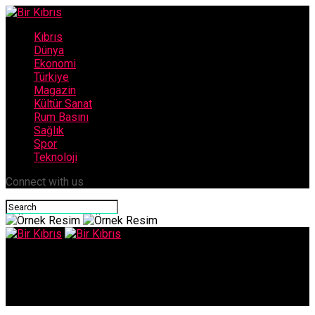
Kıbrıs
Dünya
Ekonomi
Türkiye
Magazin
Kültür Sanat
Rum Basını
Sağlık
Spor
Teknoloji
Connect with us
Bir Kıbrıs
Antijen testleri artık ücretsiz