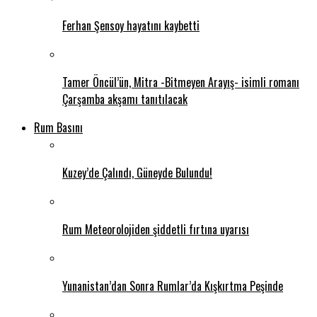
Ferhan Şensoy hayatını kaybetti
Tamer Öncül’ün, Mitra -Bitmeyen Arayış- isimli romanı
Çarşamba akşamı tanıtılacak
Rum Basını
Kuzey’de Çalındı, Güneyde Bulundu!
Rum Meteorolojiden şiddetli fırtına uyarısı
Yunanistan’dan Sonra Rumlar’da Kışkırtma Peşinde