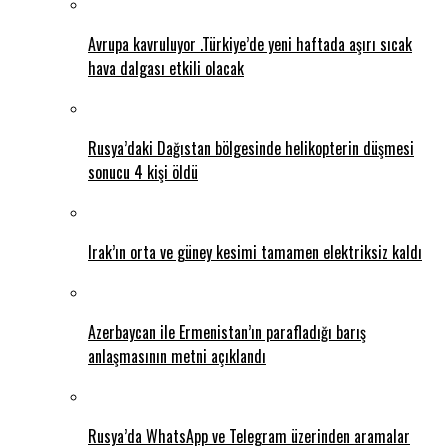
Avrupa kavruluyor .Türkiye’de yeni haftada aşırı sıcak
hava dalgası etkili olacak
Rusya’daki Dağıstan bölgesinde helikopterin düşmesi
sonucu 4 kişi öldü
Irak’ın orta ve güney kesimi tamamen elektriksiz kaldı
Azerbaycan ile Ermenistan’ın parafladığı barış
anlaşmasının metni açıklandı
Rusya’da WhatsApp ve Telegram üzerinden aramalar