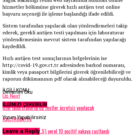
hizmetler bölümüne girerek hızlı antijen test online
başvuru seçeneği ile işleme başlandığı ifade edildi.
Sistem tarafından yapılacak olan yönlendirmeleri takip
ederek, gerekli antijen testi yapılması için laboratuvar
yönlendirmesinin mevcut sistem tarafından yapılacağı
kaydedildi.
Hızlı antijen test sonuçlarının belgelerinin ise
http://covid-19.gov.ct.tr adresinden barkod numarası,
kimlik veya pasaport bilgilerini girerek öğrenilebiliceği ve
raporun dökümanının pdf olarak alınabileceği duyuruldu.
İLGİLİ KONU:
Devamını Oku
Up Next
İLGİNİZİ ÇEKEBİLİR
Özel laboratuvarlarda testler ücretsiz yapılacak
Yorum Yapabilirsiniz
KAÇIRMAYIN
Düşüş devam ediyor..5’i yerel 10 pozitif vakaya rastlandı
Leave a Reply