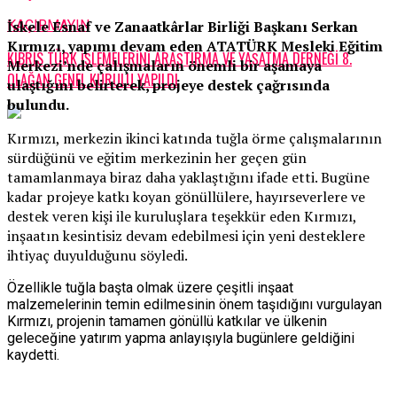
İskele Esnaf ve Zanaatkârlar Birliği Başkanı Serkan
KAÇIRMAYIN
Kırmızı, yapımı devam eden ATATÜRK Mesleki Eğitim
KIBRIS TÜRK İŞLEMELERİNİ ARAŞTIRMA VE YAŞATMA DERNEĞİ 8.
Merkezi’nde çalışmaların önemli bir aşamaya
OLAĞAN GENEL KURULU YAPILDI
ulaştığını belirterek, projeye destek çağrısında
bulundu.
Kırmızı, merkezin ikinci katında tuğla örme çalışmalarının
sürdüğünü ve eğitim merkezinin her geçen gün
tamamlanmaya biraz daha yaklaştığını ifade etti. Bugüne
kadar projeye katkı koyan gönüllülere, hayırseverlere ve
destek veren kişi ile kuruluşlara teşekkür eden Kırmızı,
inşaatın kesintisiz devam edebilmesi için yeni desteklere
ihtiyaç duyulduğunu söyledi.
Özellikle tuğla başta olmak üzere çeşitli inşaat
malzemelerinin temin edilmesinin önem taşıdığını vurgulayan
Kırmızı, projenin tamamen gönüllü katkılar ve ülkenin
geleceğine yatırım yapma anlayışıyla bugünlere geldiğini
kaydetti.