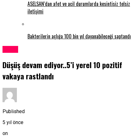
ASELSAN’dan afet ve acil durumlarda kesintisiz telsiz
iletişimi
Bakterilerin açlığa 100 bin yıl dayanabileceği saptandı
Kıbrıs
Düşüş devam ediyor..5’i yerel 10 pozitif
vakaya rastlandı
Published
5 yıl önce
on