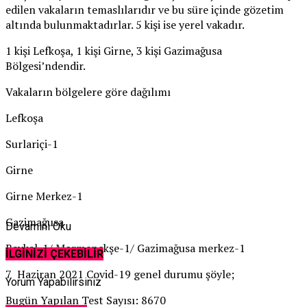
edilen vakaların temaslılarıdır ve bu süre içinde gözetim
altında bulunmaktadırlar. 5 kişi ise yerel vakadır.
1 kişi Lefkoşa, 1 kişi Girne, 3 kişi Gazimağusa
Bölgesi’ndendir.
Vakaların bölgelere göre dağılımı
Lefkoşa
Surlariçi-1
Girne
Girne Merkez-1
Gazimağusa
Devamını Oku
Baykal-1/ Mormenekşe-1/ Gazimağusa merkez-1
İLGİNİZİ ÇEKEBİLİR
7 Haziran 2021 Covid-19 genel durumu şöyle;
Yorum Yapabilirsiniz
Bugün Yapılan Test Sayısı: 8670