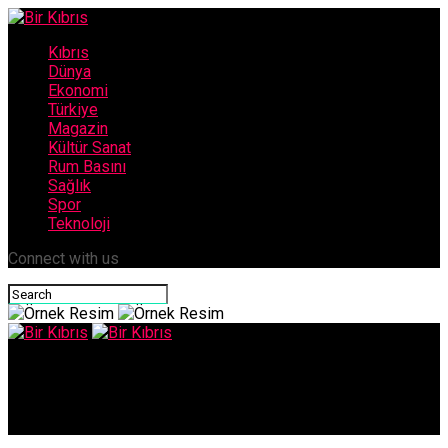
Kıbrıs
Dünya
Ekonomi
Türkiye
Magazin
Kültür Sanat
Rum Basını
Sağlık
Spor
Teknoloji
Connect with us
Bir Kıbrıs
Düşüş devam ediyor..5’i yerel 10 pozitif vakaya rastlandı