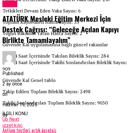
Kıbrıs
Tetkikleri Devam Eden Vaka Sayısı: 6
ATATÜRK Mesleki Eğitim Merkezi İçin
Toplam Kaybedilen Hasta Sayısı: 33
Destek Çağrısı: “Geleceğe Açılan Kapıyı
Yoğun Bakımda Yatan Hasta Sayısı: 2
Birlikte Tamamlayalım”
Güvende Kal uygulamasına bağlı güncel rakamlar
Son 24 Saat İçerisinde Takılan Bileklik Sayısı: 284
Son 24 Saat İçerisinde Takibi Sonlandırılan Bileklik Sayısı:
909
Published
Güvende Kal Genel tablo
2 ay önce
Takip Edilen Toplam Bileklik Sayısı: 2498
on
Takibi Sonlandırılan Toplam Bileklik Sayısı: 9030
Haziran 19, 2026
İLGİLİ KONU:
By
Up Next
izzet kilic
Antijen testleri artık ücretsiz