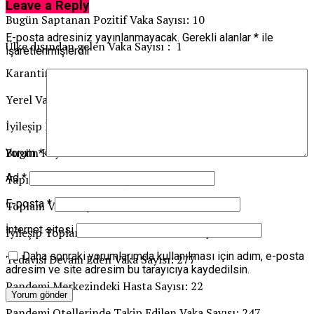
Leave a Reply
Bugün Saptanan Pozitif Vaka Sayısı: 10
E-posta adresiniz yayınlanmayacak.
Gerekli alanlar
*
ile
Ülke dışından gelen Vaka Sayısı : 1
işaretlenmişlerdir
Karantinada Pozitifleşen Temaslı Vaka Sayısı: 4
Yerel Vaka Sayısı: 5
İyileşip Bugün Taburcu Edilen Hasta Sayısı: 24
Bugün Kaybedilen Hasta:
Yorum
*
Ad
*
Yapılan Toplam Test Sayısı: 1.274.583
E-posta
*
Toplam Vaka Sayısı: 7432
İnternet sitesi
İyileşip Toplam Taburcu Edilen Vaka Sayısı: 7122
Daha sonraki yorumlarımda kullanılması için adım, e-posta
Tedavisi Devam Eden Vaka Sayısı: 277
adresim ve site adresim bu tarayıcıya kaydedilsin.
Pandemi Merkezindeki Hasta Sayısı: 22
Pandemi Otellerinde Takip Edilen Vaka Sayısı: 247