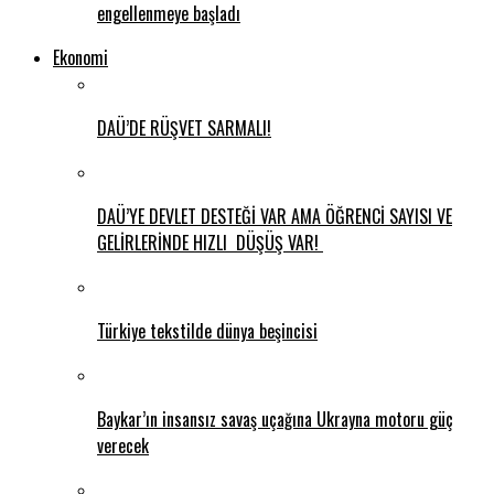
engellenmeye başladı
Ekonomi
DAÜ’DE RÜŞVET SARMALI!
DAÜ’YE DEVLET DESTEĞİ VAR AMA ÖĞRENCİ SAYISI VE
GELİRLERİNDE HIZLI DÜŞÜŞ VAR!
Türkiye tekstilde dünya beşincisi
Baykar’ın insansız savaş uçağına Ukrayna motoru güç
verecek