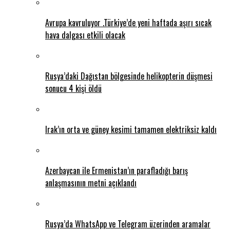
Avrupa kavruluyor .Türkiye’de yeni haftada aşırı sıcak
hava dalgası etkili olacak
Rusya’daki Dağıstan bölgesinde helikopterin düşmesi
sonucu 4 kişi öldü
Irak’ın orta ve güney kesimi tamamen elektriksiz kaldı
Azerbaycan ile Ermenistan’ın parafladığı barış
anlaşmasının metni açıklandı
Rusya’da WhatsApp ve Telegram üzerinden aramalar