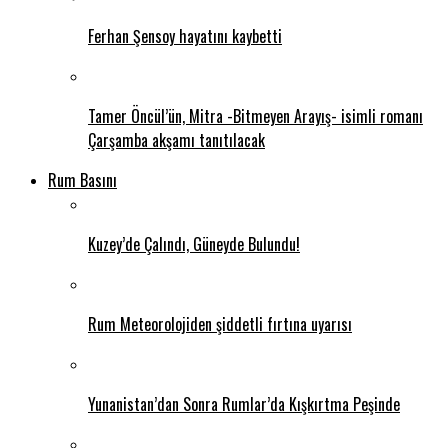
Ferhan Şensoy hayatını kaybetti
Tamer Öncül’ün, Mitra -Bitmeyen Arayış- isimli romanı
Çarşamba akşamı tanıtılacak
Rum Basını
Kuzey’de Çalındı, Güneyde Bulundu!
Rum Meteorolojiden şiddetli fırtına uyarısı
Yunanistan’dan Sonra Rumlar’da Kışkırtma Peşinde