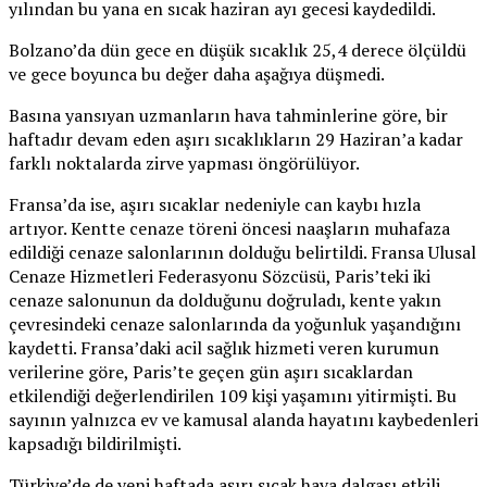
yılından bu yana en sıcak haziran ayı gecesi kaydedildi.
Bolzano’da dün gece en düşük sıcaklık 25,4 derece ölçüldü
ve gece boyunca bu değer daha aşağıya düşmedi.
Basına yansıyan uzmanların hava tahminlerine göre, bir
haftadır devam eden aşırı sıcaklıkların 29 Haziran’a kadar
farklı noktalarda zirve yapması öngörülüyor.
Fransa’da ise, aşırı sıcaklar nedeniyle can kaybı hızla
artıyor. Kentte cenaze töreni öncesi naaşların muhafaza
edildiği cenaze salonlarının dolduğu belirtildi. Fransa Ulusal
Cenaze Hizmetleri Federasyonu Sözcüsü, Paris’teki iki
cenaze salonunun da dolduğunu doğruladı, kente yakın
çevresindeki cenaze salonlarında da yoğunluk yaşandığını
kaydetti. Fransa’daki acil sağlık hizmeti veren kurumun
verilerine göre, Paris’te geçen gün aşırı sıcaklardan
etkilendiği değerlendirilen 109 kişi yaşamını yitirmişti. Bu
sayının yalnızca ev ve kamusal alanda hayatını kaybedenleri
kapsadığı bildirilmişti.
Türkiye’de de yeni haftada aşırı sıcak hava dalgası etkili