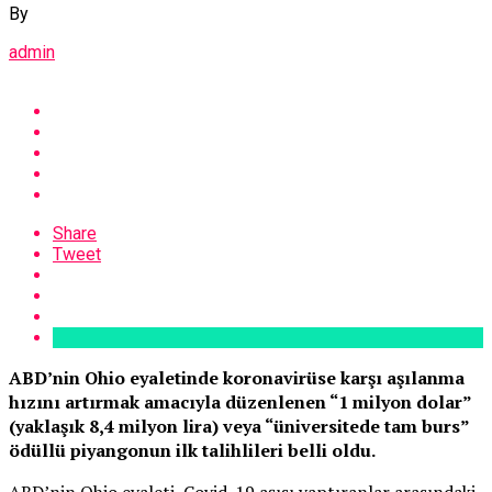
By
admin
Share
Tweet
ABD’nin Ohio eyaletinde koronavirüse karşı aşılanma
hızını artırmak amacıyla düzenlenen “1 milyon dolar”
(yaklaşık 8,4 milyon lira) veya “üniversitede tam burs”
ödüllü piyangonun ilk talihlileri belli oldu.
ABD’nin Ohio eyaleti, Covid-19 aşısı yaptıranlar arasındaki