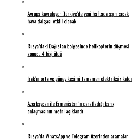
Avrupa kavruluyor .Türkiye’de yeni haftada aşırı sıcak
hava dalgası etkili olacak
Rusya’daki Dağıstan bölgesinde helikopterin düşmesi
sonucu 4 kişi öldü
Irak’ın orta ve güney kesimi tamamen elektriksiz kaldı
Azerbaycan ile Ermenistan’ın parafladığı barış
anlaşmasının metni açıklandı
Rusya’da WhatsApp ve Telegram üzerinden aramalar