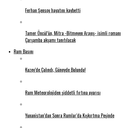
Ferhan Şensoy hayatını kaybetti
Tamer Öncül’ün, Mitra -Bitmeyen Arayış- isimli romanı
Çarşamba akşamı tanıtılacak
Rum Basını
Kuzey’de Çalındı, Güneyde Bulundu!
Rum Meteorolojiden şiddetli fırtına uyarısı
Yunanistan’dan Sonra Rumlar’da Kışkırtma Peşinde