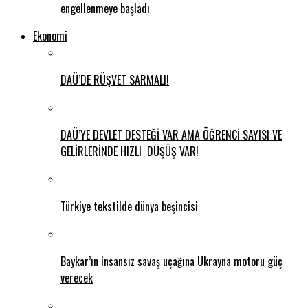
engellenmeye başladı
Ekonomi
DAÜ’DE RÜŞVET SARMALI!
DAÜ’YE DEVLET DESTEĞİ VAR AMA ÖĞRENCİ SAYISI VE
GELİRLERİNDE HIZLI DÜŞÜŞ VAR!
Türkiye tekstilde dünya beşincisi
Baykar’ın insansız savaş uçağına Ukrayna motoru güç
verecek