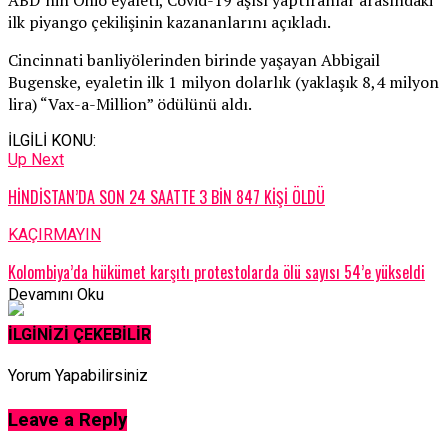
ilk piyango çekilişinin kazananlarını açıkladı.
Cincinnati banliyölerinden birinde yaşayan Abbigail
Bugenske, eyaletin ilk 1 milyon dolarlık (yaklaşık 8,4 milyon
lira) “Vax-a-Million” ödülünü aldı.
İLGİLİ KONU:
Up Next
HİNDİSTAN’DA SON 24 SAATTE 3 BİN 847 KİŞİ ÖLDÜ
KAÇIRMAYIN
Kolombiya’da hükümet karşıtı protestolarda ölü sayısı 54’e yükseldi
Devamını Oku
İLGİNİZİ ÇEKEBİLİR
Yorum Yapabilirsiniz
Leave a Reply