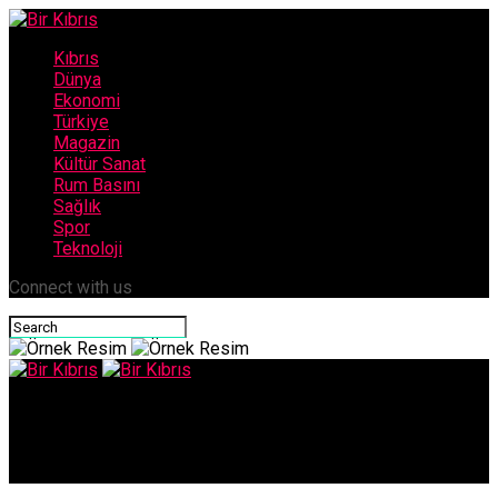
Kıbrıs
Dünya
Ekonomi
Türkiye
Magazin
Kültür Sanat
Rum Basını
Sağlık
Spor
Teknoloji
Connect with us
Bir Kıbrıs
Aşı yaptırdı, 1 milyon dolar kazandı