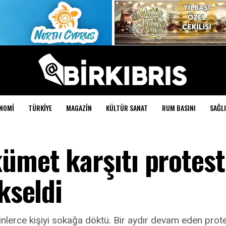
NOMI
TÜRKIYE
MAGAZIN
KÜLTÜR SANAT
RUM BASINI
SAĞLI
ümet karşıtı protest
kseldi
lerce kişiyi sokağa döktü. Bir aydır devam eden protest