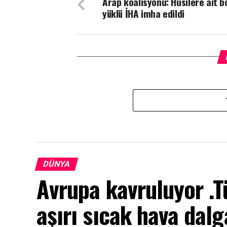
Arap koalisyonu: Husilere ait 
yüklü İHA imha edildi
DÜNYA
Avrupa kavruluyor .T
aşırı sıcak hava dalg