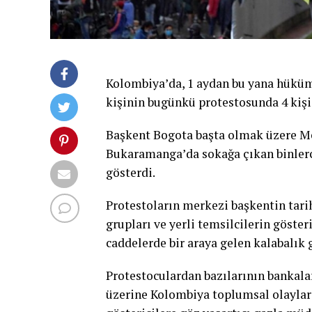
Kolombiya’da, 1 aydan bu yana hüküme
kişinin bugünkü protestosunda 4 kişi 
Başkent Bogota başta olmak üzere Med
Bukaramanga’da sokağa çıkan binlerc
gösterdi.
Protestoların merkezi başkentin tari
grupları ve yerli temsilcilerin göster
caddelerde bir araya gelen kalabalık g
Protestoculardan bazılarının bankalar
üzerine Kolombiya toplumsal olayla