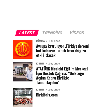
LATEST
TRENDING
VIDEOS
DÜNYA
1 ay önce
Avrupa kavruluyor .Türkiye’de yeni
haftada aşırı sıcak hava dalgası
etkili olacak
KIBRIS
2 ay önce
ATATÜRK Mesleki Eğitim Merkezi
İçin Destek Çağrısı: “Geleceğe
Açılan Kapıyı Birlikte
Tamamlayalım”
KIBRIS
2 ay önce
Birkibris.com