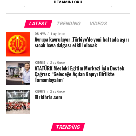
DEVAMINI OKU
LATEST
TRENDING
VIDEOS
DÜNYA
1 ay önce
Avrupa kavruluyor .Türkiye’de yeni haftada aşırı
sıcak hava dalgası etkili olacak
KIBRIS
2 ay önce
ATATÜRK Mesleki Eğitim Merkezi İçin Destek
Çağrısı: “Geleceğe Açılan Kapıyı Birlikte
Tamamlayalım”
KIBRIS
2 ay önce
Birkibris.com
TRENDING