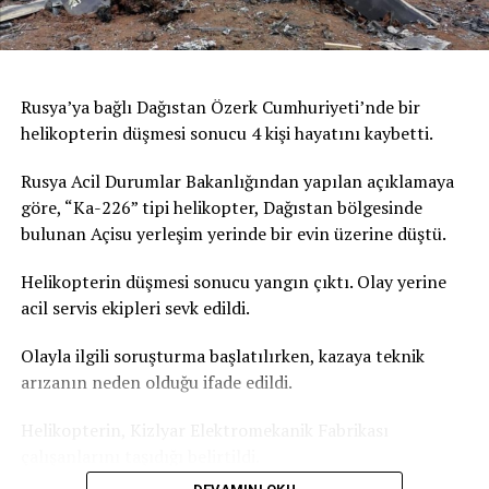
edildiği cenaze salonlarının dolduğu belirtildi. Fransa
Ulusal Cenaze Hizmetleri Federasyonu Sözcüsü,
Paris’teki iki cenaze salonunun da dolduğunu doğruladı,
kente yakın çevresindeki cenaze salonlarında da
Rusya’ya bağlı Dağıstan Özerk Cumhuriyeti’nde bir
yoğunluk yaşandığını kaydetti. Fransa’daki acil sağlık
helikopterin düşmesi sonucu 4 kişi hayatını kaybetti.
hizmeti veren kurumun verilerine göre, Paris’te geçen
gün aşırı sıcaklardan etkilendiği değerlendirilen 109 kişi
Rusya Acil Durumlar Bakanlığından yapılan açıklamaya
yaşamını yitirmişti. Bu sayının yalnızca ev ve kamusal
göre, “Ka-226” tipi helikopter, Dağıstan bölgesinde
alanda hayatını kaybedenleri kapsadığı bildirilmişti.
bulunan Açisu yerleşim yerinde bir evin üzerine düştü.
Türkiye’de de yeni haftada aşırı sıcak hava dalgası etkili
Helikopterin düşmesi sonucu yangın çıktı. Olay yerine
olacak. İstanbul’da hava sıcaklığının yarın 31 dereceye,
acil servis ekipleri sevk edildi.
Salı günü ise 35 dereceyi ulaşması bekleniyor. Türkiye
Olayla ilgili soruşturma başlatılırken, kazaya teknik
basınında yer alan haberlere göre Akdeniz Bölgesi
arızanın neden olduğu ifade edildi.
genelinde gölgede hissedilen sıcaklık 36-39 derece.
Güneş altında ve asfalt alanlarda ise sıcaklık 50 dereceyi
Helikopterin, Kizlyar Elektromekanik Fabrikası
geçiyor.
çalışanlarını taşıdığı belirtildi.