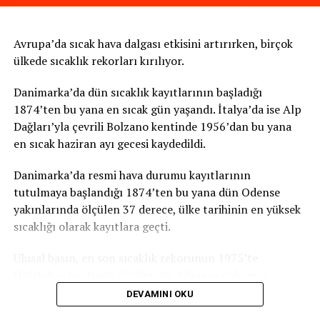
Orhon. “Bademle gireceğimiz yarışmada mutlak surette
altın pul ödülünü alacağız. Vatandaşlarımızın bize
destek olmasını istiyoruz. ‘ptt.gov.tr’ adresinden girip oy
Avrupa’da sıcak hava dalgası etkisini artırırken, birçok
kullanırlarsa bizi mutlu ederler” diyerek vatandaşlardan
ülkede sıcaklık rekorları kırılıyor.
istediği desteği dile getirdi.
Danimarka’da dün sıcaklık kayıtlarının başladığı
Haber: Kamil Demir
1874’ten bu yana en sıcak gün yaşandı. İtalya’da ise Alp
Dağları’yla çevrili Bolzano kentinde 1956’dan bu yana
Kamera: Şerif Tuluy
en sıcak haziran ayı gecesi kaydedildi.
TRT
Danimarka’da resmi hava durumu kayıtlarının
tutulmaya başlandığı 1874’ten bu yana dün Odense
yakınlarında ölçülen 37 derece, ülke tarihinin en yüksek
İLGİLİ KONU:
sıcaklığı olarak kayıtlara geçti.
UP NEXT
TikTok’tan yeni adım: Kullanıcıların biyometrik verileri
Ulusal basın, en son sıcaklık rekorunun 1975’te
toplanıyor
Holstebro kentinde ölçülen 36,4 derece olduğunu,
haziran ayı için ise en son 1947’de 35,5 dereceyle rekor
DEVAMINI OKU
KAÇIRMAYIN
Güney Kore, uzay programını hızlandıracak
kırıldığını anımsattı.