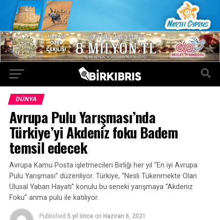
DÜNYA
Avrupa Pulu Yarışması’nda
Türkiye’yi Akdeniz foku Badem
temsil edecek
Avrupa Kamu Posta işletmecileri Birliği her yıl “En iyi Avrupa
Pulu Yarışması” düzenliyor. Türkiye, “Nesli Tükenmekte Olan
Ulusal Yaban Hayatı” konulu bu seneki yarışmaya “Akdeniz
Foku” anma pulu ile katılıyor.
Published
5 yıl önce
on
Haziran 6, 2021