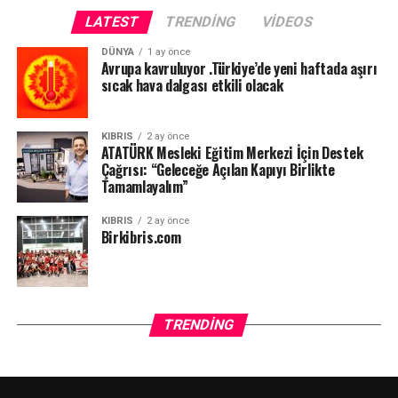
LATEST
TRENDING
VIDEOS
DÜNYA
1 ay önce
Avrupa kavruluyor .Türkiye’de yeni haftada aşırı
sıcak hava dalgası etkili olacak
KIBRIS
2 ay önce
ATATÜRK Mesleki Eğitim Merkezi İçin Destek
Çağrısı: “Geleceğe Açılan Kapıyı Birlikte
Tamamlayalım”
KIBRIS
2 ay önce
Birkibris.com
TRENDING