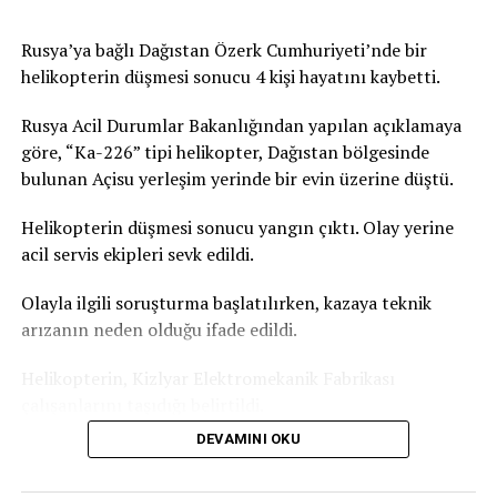
Paris’teki iki cenaze salonunun da dolduğunu doğruladı,
kente yakın çevresindeki cenaze salonlarında da
Rusya’ya bağlı Dağıstan Özerk Cumhuriyeti’nde bir
yoğunluk yaşandığını kaydetti. Fransa’daki acil sağlık
helikopterin düşmesi sonucu 4 kişi hayatını kaybetti.
hizmeti veren kurumun verilerine göre, Paris’te geçen
gün aşırı sıcaklardan etkilendiği değerlendirilen 109 kişi
Rusya Acil Durumlar Bakanlığından yapılan açıklamaya
yaşamını yitirmişti. Bu sayının yalnızca ev ve kamusal
göre, “Ka-226” tipi helikopter, Dağıstan bölgesinde
alanda hayatını kaybedenleri kapsadığı bildirilmişti.
bulunan Açisu yerleşim yerinde bir evin üzerine düştü.
Türkiye’de de yeni haftada aşırı sıcak hava dalgası etkili
Helikopterin düşmesi sonucu yangın çıktı. Olay yerine
olacak. İstanbul’da hava sıcaklığının yarın 31 dereceye,
acil servis ekipleri sevk edildi.
Salı günü ise 35 dereceyi ulaşması bekleniyor. Türkiye
Olayla ilgili soruşturma başlatılırken, kazaya teknik
basınında yer alan haberlere göre Akdeniz Bölgesi
arızanın neden olduğu ifade edildi.
genelinde gölgede hissedilen sıcaklık 36-39 derece.
Güneş altında ve asfalt alanlarda ise sıcaklık 50 dereceyi
Helikopterin, Kizlyar Elektromekanik Fabrikası
geçiyor.
çalışanlarını taşıdığı belirtildi.
DEVAMINI OKU
Dağıstan Özerk Cumhuriyeti Başkanı Sergey Melikov,
Telegram kanalından yaptığı açıklamada, olay yerinde