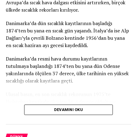
Avrupa’da sıcak hava dalgası etkisini artırırken, birçok
ülkede sıcaklık rekorları kırılıyor.
İLGİLİ KONU:
Danimarka’da dün sıcaklık kayıtlarının başladığı
1874’ten bu yana en sıcak gün yaşandı. İtalya’da ise Alp
UP NEXT
İsrail’de ilk kez ülke içinde yeni vakaya rastlanmadı
Dağları’yla çevrili Bolzano kentinde 1956’dan bu yana
en sıcak haziran ayı gecesi kaydedildi.
KAÇIRMAYIN
Avrupa Pulu Yarışması’nda Türkiye’yi Akdeniz foku
Badem temsil edecek
Danimarka’da resmi hava durumu kayıtlarının
tutulmaya başlandığı 1874’ten bu yana dün Odense
yakınlarında ölçülen 37 derece, ülke tarihinin en yüksek
sıcaklığı olarak kayıtlara geçti.
Ulusal basın, en son sıcaklık rekorunun 1975’te
Holstebro kentinde ölçülen 36,4 derece olduğunu,
haziran ayı için ise en son 1947’de 35,5 dereceyle rekor
DEVAMINI OKU
kırıldığını anımsattı.
Danimarka’yı etkisi altına alan sıcak hava dalgasının
DÜNYA