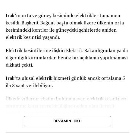
Irak’ın orta ve güney kesiminde elektrikler tamamen
kesildi. Başkent Bağdat başta olmak üzere ülkenin orta
kesimindeki kentler ile güneydeki şehirlerde aniden
elektrik kesintisi yaşandı.
Elektrik kesintilerine ilişkin Elektrik Bakanlığından ya da
diğer ilgili kurumlardan henüz bir açıklama yapılmaması
dikkati çekti.
Irak’ta ulusal elektrik hizmeti günlük ancak ortalama 5
ila 8 saat verilebiliyor.
Ülkede yıllardır çözüm bulunamayan elektrik kesintileri
sorununa karşı çevre kirliliğine neden olan ücretli
mahalle jeneratörleri devreye giriyor.
DEVAMINI OKU