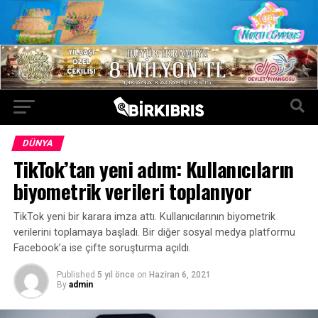
DÜNYA
TikTok’tan yeni adım: Kullanıcıların
biyometrik verileri toplanıyor
TikTok yeni bir karara imza attı. Kullanıcılarının biyometrik
verilerini toplamaya başladı. Bir diğer sosyal medya platformu
Facebook’a ise çifte soruşturma açıldı.
Published
5 yıl önce
on
Haziran 6, 2021
By
admin