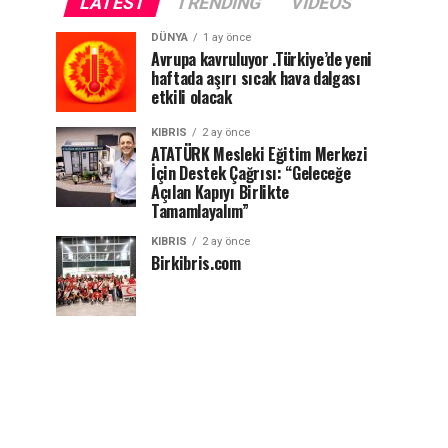
LATEST
TRENDING
VIDEOS
DÜNYA
1 ay önce
Avrupa kavruluyor .Türkiye’de yeni
haftada aşırı sıcak hava dalgası
etkili olacak
KIBRIS
2 ay önce
ATATÜRK Mesleki Eğitim Merkezi
İçin Destek Çağrısı: “Geleceğe
Açılan Kapıyı Birlikte
Tamamlayalım”
KIBRIS
2 ay önce
Birkibris.com