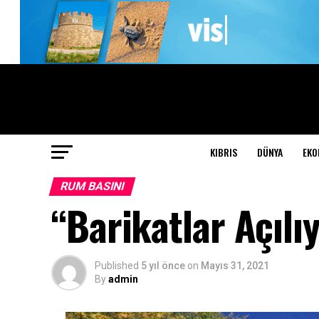
KIBRIS
DÜNYA
EKO
RUM BASINI
“Barikatlar Açılı
Published
5 yıl önce
on
Mayıs 31, 2021
By
admin