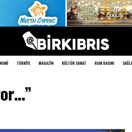
NOMI
TÜRKIYE
MAGAZIN
KÜLTÜR SANAT
RUM BASINI
SAĞLI
yor…”