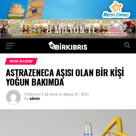
RUM BASINI
ASTRAZENECA AŞISI OLAN BİR KİŞİ
YOĞUN BAKIMDA
Published
5 yıl önce
on
Mayıs 31, 2021
By
admin