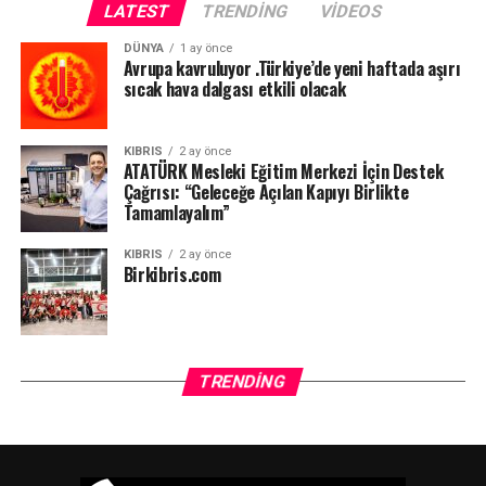
LATEST
TRENDING
VIDEOS
DÜNYA
1 ay önce
Avrupa kavruluyor .Türkiye’de yeni haftada aşırı
sıcak hava dalgası etkili olacak
KIBRIS
2 ay önce
ATATÜRK Mesleki Eğitim Merkezi İçin Destek
Çağrısı: “Geleceğe Açılan Kapıyı Birlikte
Tamamlayalım”
KIBRIS
2 ay önce
Birkibris.com
Ve şimdi biz Kıbrıslı Türklerden, anavatanımızın can
düşmanı PKK’ya yataklık eden Kıbrıslı Rumlarla ortak
yaşamamız istenmektedir.
TRENDING