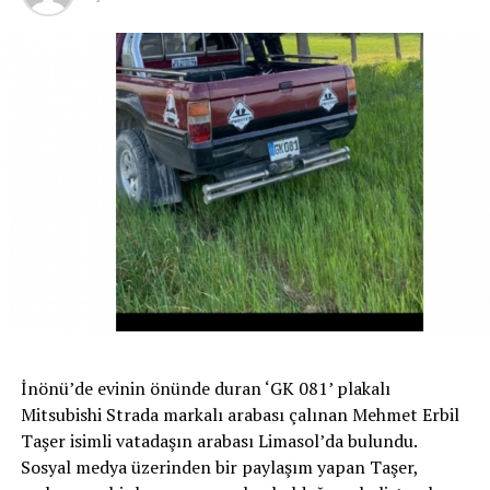
toplam 71 bin 610 vaka tespit edilirken, Covid-19
nedeniyle toplam 350 kişi hayatını kaybetti.
İLGİLİ KONU:
UP NEXT
“Barikatlar Açılıyor…”
KAÇIRMAYIN
Güney’de Seçim Anketlerinde Disi Önde Gidiyor
İnönü’de evinin önünde duran ‘GK 081’ plakalı
Mitsubishi Strada markalı arabası çalınan Mehmet Erbil
Taşer isimli vatadaşın arabası Limasol’da bulundu.
Sosyal medya üzerinden bir paylaşım yapan Taşer,