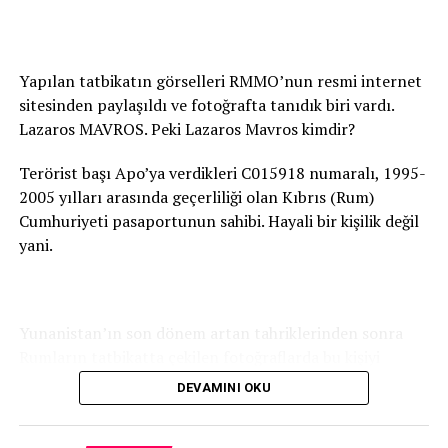
Yapılan tatbikatın görselleri RMMO’nun resmi internet
sitesinden paylaşıldı ve fotoğrafta tanıdık biri vardı.
Lazaros MAVROS. Peki Lazaros Mavros kimdir?
Terörist başı Apo’ya verdikleri C015918 numaralı, 1995-
2005 yılları arasında geçerliliği olan Kıbrıs (Rum)
Cumhuriyeti pasaportunun sahibi. Hayali bir kişilik değil
yani.
Yunanistan’ın son dönem artan tahriklerinden sonra
Rumların tatbikatta çekilen fotoğraflarda bu kişiyi
RMMO resmi internet sayfasında servis etmesi Rumların
DEVAMINI OKU
terör örgütü PKK’ya verdiği desteğin bir göstergesidir.