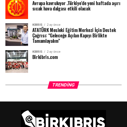
Avrupa kavruluyor .Türkiye’de yeni haftada aşırı
sıcak hava dalgası etkili olacak
KIBRIS
2 ay önce
ATATÜRK Mesleki Eğitim Merkezi İçin Destek
Çağrısı: “Geleceğe Açılan Kapıyı Birlikte
Tamamlayalım”
KIBRIS
2 ay önce
Birkibris.com
TRENDING