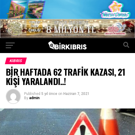
KIBRIS
BİR HAFTADA 62 TRAFİK KAZASI, 21
KİŞİ YARALANDI..!
Published
5 yıl önce
on
Haziran 7, 2021
By
admin