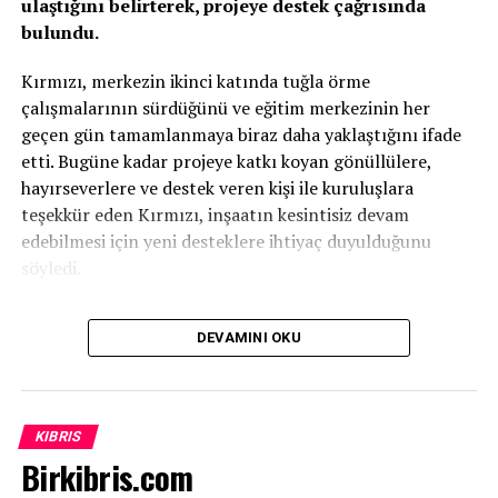
ulaştığını belirterek, projeye destek çağrısında
Turizm taşımacılarına katkı
bulundu.
Kırmızı, merkezin ikinci katında tuğla örme
çalışmalarının sürdüğünü ve eğitim merkezinin her
geçen gün tamamlanmaya biraz daha yaklaştığını ifade
etti. Bugüne kadar projeye katkı koyan gönüllülere,
hayırseverlere ve destek veren kişi ile kuruluşlara
teşekkür eden Kırmızı, inşaatın kesintisiz devam
edebilmesi için yeni desteklere ihtiyaç duyulduğunu
söyledi.
Özellikle tuğla başta olmak üzere çeşitli inşaat
DEVAMINI OKU
malzemelerinin temin edilmesinin önem taşıdığını
vurgulayan Kırmızı, projenin tamamen gönüllü katkılar ve
ülkenin geleceğine yatırım yapma anlayışıyla bugünlere
geldiğini kaydetti.
KIBRIS
Birkibris.com