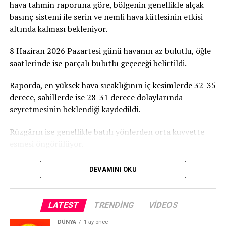
hava tahmin raporuna göre, bölgenin genellikle alçak
basınç sistemi ile serin ve nemli hava kütlesinin etkisi
altında kalması bekleniyor.
8 Haziran 2026 Pazartesi günü havanın az bulutlu, öğle
saatlerinde ise parçalı bulutlu geçeceği belirtildi.
Raporda, en yüksek hava sıcaklığının iç kesimlerde 32-35
derece, sahillerde ise 28-31 derece dolaylarında
seyretmesinin beklendiği kaydedildi.
Rüzgârın ise genellikle batılı yönlerden orta kuvvette
esmesi öngörülüyor.
DEVAMINI OKU
LATEST
TRENDING
VIDEOS
DÜNYA
1 ay önce