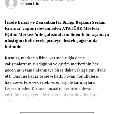
Published
2 ay önce
on
Haziran 19, 2026
By
izzet kilic
İskele Esnaf ve Zanaatkârlar Birliği Başkanı Serkan
Kırmızı, yapımı devam eden ATATÜRK Mesleki
Eğitim Merkezi’nde çalışmaların önemli bir aşamaya
ulaştığını belirterek, projeye destek çağrısında
bulundu.
Kırmızı, merkezin ikinci katında tuğla örme
çalışmalarının sürdüğünü ve eğitim merkezinin her
geçen gün tamamlanmaya biraz daha yaklaştığını ifade
etti. Bugüne kadar projeye katkı koyan gönüllülere,
hayırseverlere ve destek veren kişi ile kuruluşlara
teşekkür eden Kırmızı, inşaatın kesintisiz devam
edebilmesi için yeni desteklere ihtiyaç duyulduğunu
söyledi.
Özellikle tuğla başta olmak üzere çeşitli inşaat