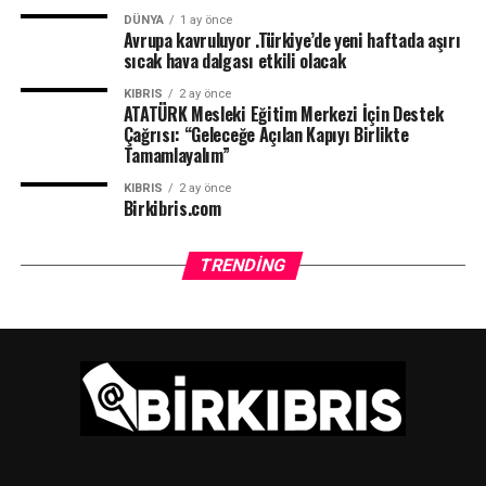
DÜNYA
1 ay önce
Avrupa kavruluyor .Türkiye’de yeni haftada aşırı
sıcak hava dalgası etkili olacak
KIBRIS
2 ay önce
ATATÜRK Mesleki Eğitim Merkezi İçin Destek
Çağrısı: “Geleceğe Açılan Kapıyı Birlikte
Tamamlayalım”
KIBRIS
2 ay önce
Birkibris.com
TRENDING