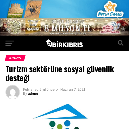
KIBRIS
Turizm sektörüne sosyal güvenlik
desteği
Published
5 yıl önce
on
Haziran 7, 2021
By
admin