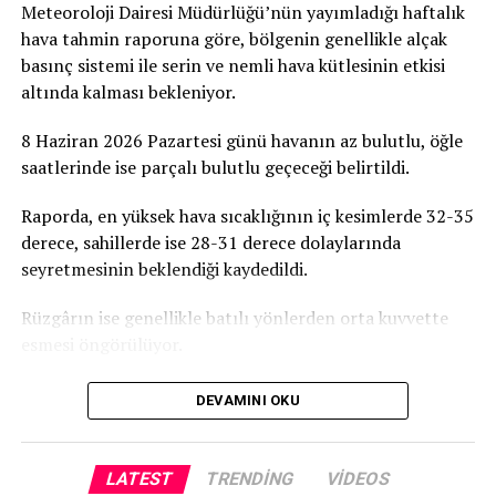
Meteoroloji Dairesi Müdürlüğü’nün yayımladığı haftalık
projesine destek olmaya davet ediyoruz” dedi.
hava tahmin raporuna göre, bölgenin genellikle alçak
basınç sistemi ile serin ve nemli hava kütlesinin etkisi
Birçok Meslek Dalında Eğitim Verilecek
altında kalması bekleniyor.
Tamamlanmasının ardından ATATÜRK Mesleki Eğitim
8 Haziran 2026 Pazartesi günü havanın az bulutlu, öğle
Merkezi’nde terzilik, ayakkabıcılık, kaynakçılık,
saatlerinde ise parçalı bulutlu geçeceği belirtildi.
tesisatçılık, robotik kodlama, oto elektrik, oto kaporta,
kuaförlük ve berberlik gibi birçok alanda mesleki eğitim
Raporda, en yüksek hava sıcaklığının iç kesimlerde 32-35
verilmesi planlanıyor. Merkezin, KKTC’nin mesleki
derece, sahillerde ise 28-31 derece dolaylarında
eğitim altyapısına önemli katkılar sağlaması ve
seyretmesinin beklendiği kaydedildi.
gençlerin istihdam olanaklarını artırması hedefleniyor.
Rüzgârın ise genellikle batılı yönlerden orta kuvvette
esmesi öngörülüyor.
DEVAMINI OKU
LATEST
TRENDING
VIDEOS