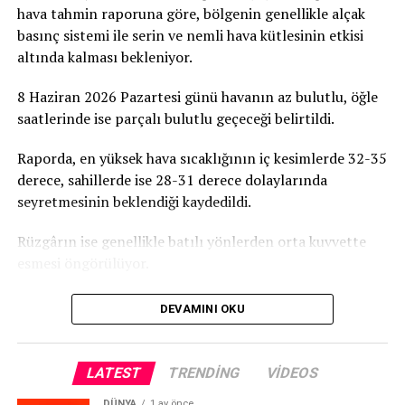
hava tahmin raporuna göre, bölgenin genellikle alçak
basınç sistemi ile serin ve nemli hava kütlesinin etkisi
altında kalması bekleniyor.
8 Haziran 2026 Pazartesi günü havanın az bulutlu, öğle
saatlerinde ise parçalı bulutlu geçeceği belirtildi.
Raporda, en yüksek hava sıcaklığının iç kesimlerde 32-35
derece, sahillerde ise 28-31 derece dolaylarında
seyretmesinin beklendiği kaydedildi.
Rüzgârın ise genellikle batılı yönlerden orta kuvvette
esmesi öngörülüyor.
DEVAMINI OKU
LATEST
TRENDING
VIDEOS
DÜNYA
1 ay önce