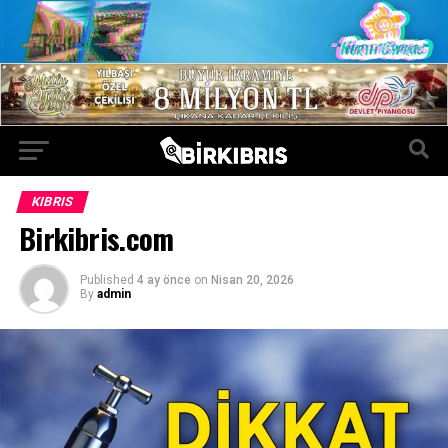
KIBRIS
Birkibris.com
Published
4 ay önce
on
Nisan 20, 2026
By
admin