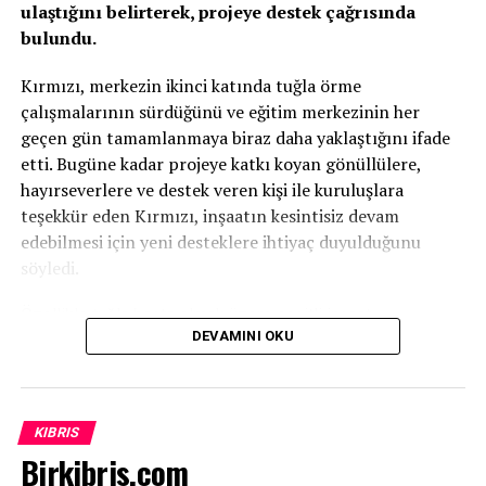
ulaştığını belirterek, projeye destek çağrısında
bulundu.
Kırmızı, merkezin ikinci katında tuğla örme
İLGİLİ KONU:
çalışmalarının sürdüğünü ve eğitim merkezinin her
UP NEXT
geçen gün tamamlanmaya biraz daha yaklaştığını ifade
Birkibris.com
etti. Bugüne kadar projeye katkı koyan gönüllülere,
hayırseverlere ve destek veren kişi ile kuruluşlara
KAÇIRMAYIN
Birkibris.com
teşekkür eden Kırmızı, inşaatın kesintisiz devam
edebilmesi için yeni desteklere ihtiyaç duyulduğunu
söyledi.
Özellikle tuğla başta olmak üzere çeşitli inşaat
DEVAMINI OKU
malzemelerinin temin edilmesinin önem taşıdığını
vurgulayan Kırmızı, projenin tamamen gönüllü katkılar ve
ülkenin geleceğine yatırım yapma anlayışıyla bugünlere
geldiğini kaydetti.
KIBRIS
Birkibris.com