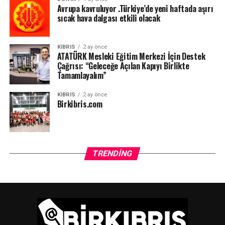
Avrupa kavruluyor .Türkiye’de yeni haftada aşırı
sıcak hava dalgası etkili olacak
KIBRIS
2 ay önce
ATATÜRK Mesleki Eğitim Merkezi İçin Destek
Çağrısı: “Geleceğe Açılan Kapıyı Birlikte
Tamamlayalım”
KIBRIS
2 ay önce
Birkibris.com
TRENDING