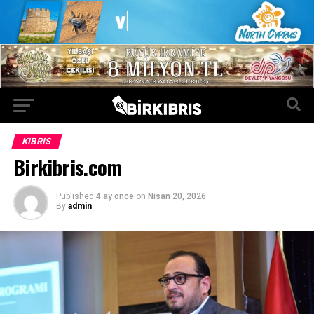
KIBRIS
Birkibris.com
Published
4 ay önce
on
Nisan 20, 2026
By
admin