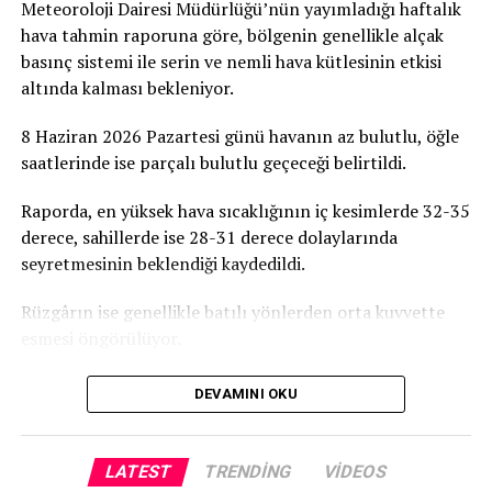
Meteoroloji Dairesi Müdürlüğü’nün yayımladığı haftalık
hava tahmin raporuna göre, bölgenin genellikle alçak
basınç sistemi ile serin ve nemli hava kütlesinin etkisi
altında kalması bekleniyor.
8 Haziran 2026 Pazartesi günü havanın az bulutlu, öğle
saatlerinde ise parçalı bulutlu geçeceği belirtildi.
Raporda, en yüksek hava sıcaklığının iç kesimlerde 32-35
derece, sahillerde ise 28-31 derece dolaylarında
seyretmesinin beklendiği kaydedildi.
Rüzgârın ise genellikle batılı yönlerden orta kuvvette
esmesi öngörülüyor.
DEVAMINI OKU
LATEST
TRENDING
VIDEOS