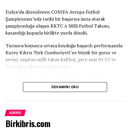
Toplumun Tüm Kesimlerine Destek
İtalya’da düzenlenen CONIFA Avrupa Futbol
Şampiyonası’nda tarihi bir başarıya imza atarak
Çağrısı
şampiyonluğa ulaşan KKTC A Milli Futbol Takımı,
kazandığı kupayla birlikte yurda döndü.
Toplumun her kesimine çağrıda bulunan Kırmızı,
yapılacak küçük veya büyük her katkının büyük önem
Turnuva boyunca ortaya koyduğu başarılı performansla
taşıdığını belirterek, “Bu proje siyaset üstüdür, gelecek
Kuzey Kıbrıs Türk Cumhuriyeti’ne büyük bir gurur ve
nesillere yapılan bir yatırımdır. Yapılacak her bağış,
sevinç yaşatan milli takım kafilesi, gece saat 01.35’te
verilecek her destek ve uzatılacak her yardım eli,
Ercan Havalimanı’na iniş yaptı.
çocuklarımızın ve gençlerimizin geleceğine atılmış bir
imza olacaktır. Tüm duyarlı vatandaşlarımızı, iş
Şampiyon ekip için Ercan Havalimanı VIP Salonu
insanlarımızı, sivil toplum örgütlerimizi ve
önünde coşkulu bir karşılama düzenlendi.
DEVAMINI OKU
gönüllülerimizi ATATÜRK Mesleki Eğitim Merkezi
Futbolseverlerin ve sporcuların ailelerinin yoğun katılım
projesine destek olmaya davet ediyoruz” dedi.
gösterdiği bu tarihi anlar, canlı yayınla ekranlara
taşınarak tüm ülke genelinde paylaşıldı.
Birçok Meslek Dalında Eğitim Verilecek
KIBRIS
Birkibris.com
Tamamlanmasının ardından ATATÜRK Mesleki Eğitim