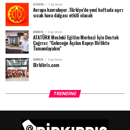
DÜNYA
1 ay önce
Avrupa kavruluyor .Türkiye’de yeni haftada aşırı
sıcak hava dalgası etkili olacak
KIBRIS
2 ay önce
ATATÜRK Mesleki Eğitim Merkezi İçin Destek
Çağrısı: “Geleceğe Açılan Kapıyı Birlikte
Tamamlayalım”
KIBRIS
2 ay önce
Birkibris.com
TRENDING