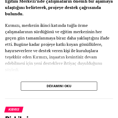
Eğitim Merkezi’nde çalışmaların önemli bir aşamaya
ulaştığını belirterek, projeye destek çağrısında
bulundu.
Kırmızı, merkezin ikinci katında tuğla örme
çalışmalarının sürdüğünü ve eğitim merkezinin her
geçen gün tamamlanmaya biraz daha yaklaştığını ifade
etti. Bugüne kadar projeye katkı koyan gönüllülere,
hayırseverlere ve destek veren kişi ile kuruluşlara
teşekkür eden Kırmızı, inşaatın kesintisiz devam
edebilmesi için yeni desteklere ihtiyaç duyulduğunu
söyledi.
Özellikle tuğla başta olmak üzere çeşitli inşaat
DEVAMINI OKU
malzemelerinin temin edilmesinin önem taşıdığını
vurgulayan Kırmızı, projenin tamamen gönüllü katkılar ve
ülkenin geleceğine yatırım yapma anlayışıyla bugünlere
geldiğini kaydetti.
KIBRIS