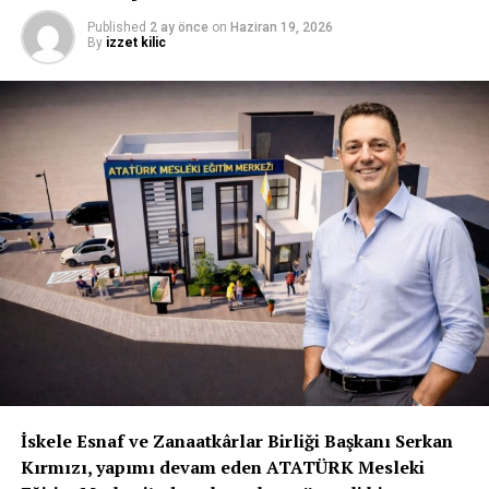
değerlendirmesinde bulundu.
Published
2 ay önce
on
Haziran 19, 2026
By
izzet kilic
İLGİLİ KONU:
UP NEXT
Birkibris.com
KAÇIRMAYIN
Birkibris.com
İskele Esnaf ve Zanaatkârlar Birliği Başkanı Serkan
Kırmızı, yapımı devam eden ATATÜRK Mesleki