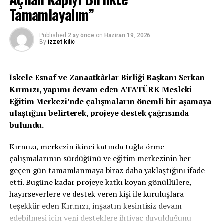
tarafından çalışma izni başvurusu yapılması halinde,
Tamamlayalım”
başvurular ön izin işlemlerinden muaf tutulacak.
Published
2 ay önce
on
Haziran 19, 2026
İçişleri Bakanlığı’nın açıklamasına göre, aftan
By
izzet kilic
yararlanan kişinin 60 günlük ikamet izni alması halinde
eşi, 25 yaş altı bekar çocukları ve engelli çocukları da 60
gün içinde başvuru yapabilecek.
İskele Esnaf ve Zanaatkârlar Birliği Başkanı Serkan
Kırmızı, yapımı devam eden ATATÜRK Mesleki
Onaylanmaları halinde bu kişiler para cezalarından muaf
Eğitim Merkezi’nde çalışmaların önemli bir aşamaya
tutulacak ve 60 günlük ikamet izni alacak.
ulaştığını belirterek, projeye destek çağrısında
bulundu.
18 yaşından gün almamış kişiler, başvuru yapmaları
halinde herhangi bir harç, ücret veya cezadan muaf
Kırmızı, merkezin ikinci katında tuğla örme
tutulacak.
çalışmalarının sürdüğünü ve eğitim merkezinin her
geçen gün tamamlanmaya biraz daha yaklaştığını ifade
Bakanlık açıklamasında, KKTC vatandaşı ile evli olup
etti. Bugüne kadar projeye katkı koyan gönüllülere,
sonradan cezalı duruma düşen yabancıların 45 gün
hayırseverlere ve destek veren kişi ile kuruluşlara
içinde İçişleri Bakanlığı’nın resmi internet sitesi
teşekkür eden Kırmızı, inşaatın kesintisiz devam
üzerinden başvuru yapabileceği ve bir asgari ücret
edebilmesi için yeni desteklere ihtiyaç duyulduğunu