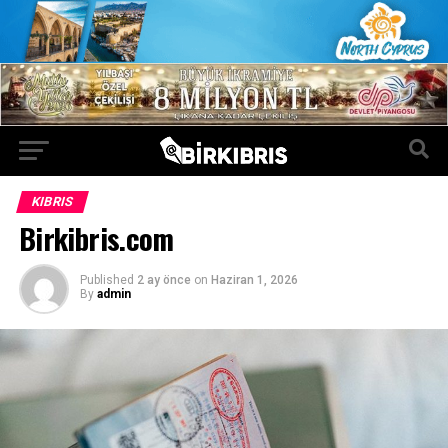
KIBRIS
Birkibris.com
Published
2 ay önce
on
Haziran 1, 2026
By
admin