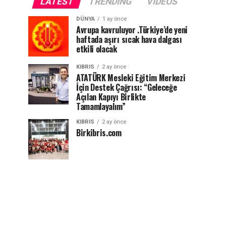
LATEST
TRENDING
VIDEOS
DÜNYA
1 ay önce
Avrupa kavruluyor .Türkiye’de yeni
haftada aşırı sıcak hava dalgası
etkili olacak
KIBRIS
2 ay önce
ATATÜRK Mesleki Eğitim Merkezi
İçin Destek Çağrısı: “Geleceğe
Açılan Kapıyı Birlikte
Tamamlayalım”
KIBRIS
2 ay önce
Birkibris.com