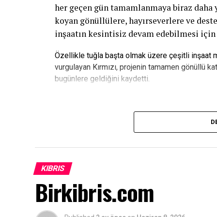
her geçen gün tamamlanmaya biraz daha yak
koyan gönüllülere, hayırseverlere ve deste
inşaatın kesintisiz devam edebilmesi için
Özellikle tuğla başta olmak üzere çeşitli inşaat
vurgulayan Kırmızı, projenin tamamen gönüllü kat
bugünlere geldiğini kaydetti.
“Bu Proje Gençlerin Geleceğine Ya
D
ATATÜRK Mesleki Eğitim Merkezi’nin yalnı
merkezin gelecekte gençlerin meslek öğren
ayakları üzerinde durabileceği önemli bir 
KIBRIS
Birkibris.com
Kırmızı açıklamasında, “Bu proje, ülkemiz
ve gençlerimize yeni fırsatlar sunacaktır.
bir mesafe kat ettik. İkinci katın tuğla ö