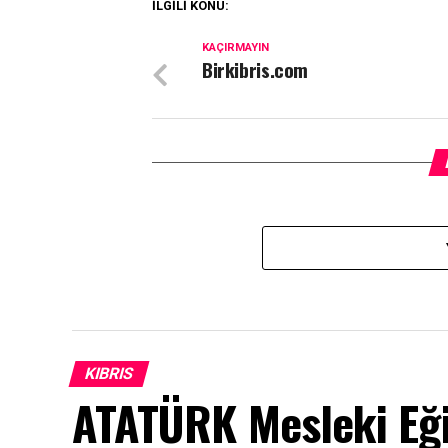
İLGİLİ KONU:
KAÇIRMAYIN
Birkibris.com
KIBRIS
ATATÜRK Mesleki Eği