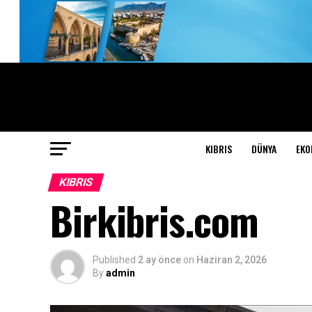
KIBRIS
DÜNYA
EKO
KIBRIS
Birkibris.com
Published
2 ay önce
on
Haziran 2, 2026
By
admin