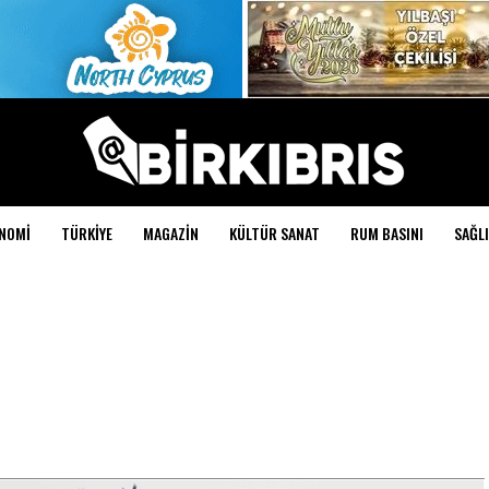
NOMI
TÜRKIYE
MAGAZIN
KÜLTÜR SANAT
RUM BASINI
SAĞLI