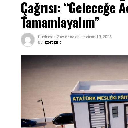
Çağrısı: “Geleceğe Aç
Tamamlayalım”
Published
2 ay önce
on
Haziran 19, 2026
By
izzet kilic