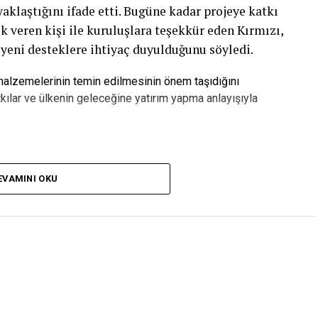
laştığını ifade etti. Bugüne kadar projeye katkı
k veren kişi ile kuruluşlara teşekkür eden Kırmızı,
 yeni desteklere ihtiyaç duyulduğunu söyledi.
 malzemelerinin temin edilmesinin önem taşıdığını
kılar ve ülkenin geleceğine yatırım yapma anlayışıyla
pılan Yatırımdır”
EVAMINI OKU
zca bir bina olmadığını belirten Serkan Kırmızı,
ebileceği, üretime katılabileceği ve kendi
eğitim yuvası olacağını söyledi.
in ihtiyaç duyduğu kalifiye iş gücünü yetiştirecek
 Bugüne kadar yüzlerce kişinin desteğiyle önemli
rme aşamasına geldik. Ancak eksilen tuğla ve diğer