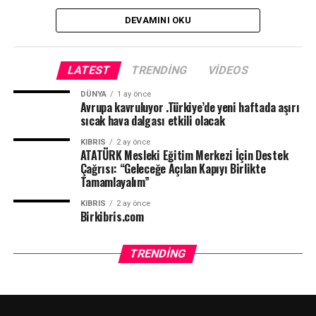
DEVAMINI OKU
LATEST
TRENDING
VIDEOS
DÜNYA
1 ay önce
Avrupa kavruluyor .Türkiye’de yeni haftada aşırı
sıcak hava dalgası etkili olacak
KIBRIS
2 ay önce
ATATÜRK Mesleki Eğitim Merkezi İçin Destek
Çağrısı: “Geleceğe Açılan Kapıyı Birlikte
Tamamlayalım”
KIBRIS
2 ay önce
Birkibris.com
TRENDING