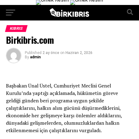
KIBRIS
Birkibris.com
Published
2 ay önce
on
Haziran 2, 2026
By
admin
Başbakan Ünal Üstel, Cumhuriyet Meclisi Genel
Kurulu’nda yaptığı açıklamada, hükümetin göreve
geldiği günden beri programa uygun şekilde
çalıştıklarını, halkın alım gücünü düşürmediklerini,
ekonomide her gelişmeye karşı önlemler aldıklarını,
dünyadaki gelişmelerden, olumsuzluklardan halkın
etkilenmemesi için çalıştıklarını vurguladı.