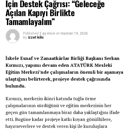
İçin Destek Çağrısı: “Geleceğe
güçlerini halktan aldıklarını, halk için düzenlemeler
Açılan Kapıyı Birlikte
yaptıklarını söyledi.
Tamamlayalım”
Üstel, hükümet olarak kamu hizmetinde boşalan
kadroların doldurulması için de gereken adımları
Published
2 ay önce
on
Haziran 19, 2026
attıklarını kaydeden Üstel, her alanda gereken adımları
By
izzet kilic
attıklarını, hal yasası kapsamında hallerle ilgili
adımların da atılacağını söyledi.
İskele Esnaf ve Zanaatkârlar Birliği Başkanı Serkan
Üstel, Türkiye Cumhuriyeti ile enerji alanında yapılan
Kırmızı, yapımı devam eden ATATÜRK Mesleki
çalışmaları da anlatarak, hizmet için göreve devam
Eğitim Merkezi’nde çalışmaların önemli bir aşamaya
edeceklerini, seçime değil hizmete odaklandıklarını
ulaştığını belirterek, projeye destek çağrısında
belirtti.
bulundu.
Başbakan Üstel de, yeniden söz alarak, kimsenin rozetine
Kırmızı, merkezin ikinci katında tuğla örme
göre değil, halka eşit hizmet götürmek için çalıştıklarını
çalışmalarının sürdüğünü ve eğitim merkezinin her
işaret ederek, hiçbir çalışanı, sektörü ayırmadıklarını,
geçen gün tamamlanmaya biraz daha yaklaştığını ifade
insanların mutlu olduğunu, ülkenin de en güvenli ülke
etti. Bugüne kadar projeye katkı koyan gönüllülere,
olduğunu kaydetti.
hayırseverlere ve destek veren kişi ile kuruluşlara