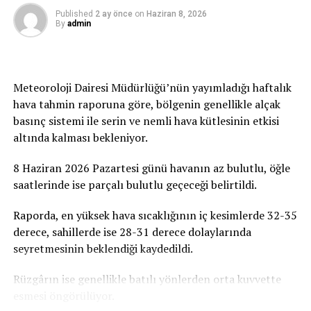
verilecek her destek ve uzatılacak her yardım eli,
Published
2 ay önce
on
Haziran 8, 2026
By
admin
çocuklarımızın ve gençlerimizin geleceğine atılmış bir
imza olacaktır. Tüm duyarlı vatandaşlarımızı, iş
insanlarımızı, sivil toplum örgütlerimizi ve
gönüllülerimizi ATATÜRK Mesleki Eğitim Merkezi
Meteoroloji Dairesi Müdürlüğü’nün yayımladığı haftalık
projesine destek olmaya davet ediyoruz” dedi.
hava tahmin raporuna göre, bölgenin genellikle alçak
basınç sistemi ile serin ve nemli hava kütlesinin etkisi
Birçok Meslek Dalında Eğitim Verilecek
altında kalması bekleniyor.
Tamamlanmasının ardından ATATÜRK Mesleki Eğitim
8 Haziran 2026 Pazartesi günü havanın az bulutlu, öğle
Merkezi’nde terzilik, ayakkabıcılık, kaynakçılık,
saatlerinde ise parçalı bulutlu geçeceği belirtildi.
tesisatçılık, robotik kodlama, oto elektrik, oto kaporta,
kuaförlük ve berberlik gibi birçok alanda mesleki eğitim
Raporda, en yüksek hava sıcaklığının iç kesimlerde 32-35
verilmesi planlanıyor. Merkezin, KKTC’nin mesleki
derece, sahillerde ise 28-31 derece dolaylarında
eğitim altyapısına önemli katkılar sağlaması ve
seyretmesinin beklendiği kaydedildi.
gençlerin istihdam olanaklarını artırması hedefleniyor.
Rüzgârın ise genellikle batılı yönlerden orta kuvvette
esmesi öngörülüyor.