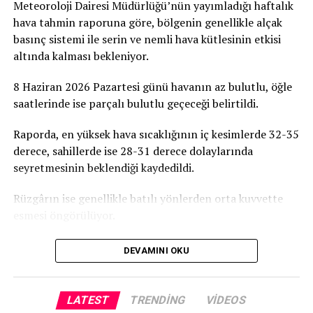
Meteoroloji Dairesi Müdürlüğü’nün yayımladığı haftalık
hava tahmin raporuna göre, bölgenin genellikle alçak
basınç sistemi ile serin ve nemli hava kütlesinin etkisi
altında kalması bekleniyor.
8 Haziran 2026 Pazartesi günü havanın az bulutlu, öğle
saatlerinde ise parçalı bulutlu geçeceği belirtildi.
Raporda, en yüksek hava sıcaklığının iç kesimlerde 32-35
derece, sahillerde ise 28-31 derece dolaylarında
seyretmesinin beklendiği kaydedildi.
Rüzgârın ise genellikle batılı yönlerden orta kuvvette
esmesi öngörülüyor.
DEVAMINI OKU
LATEST
TRENDING
VIDEOS