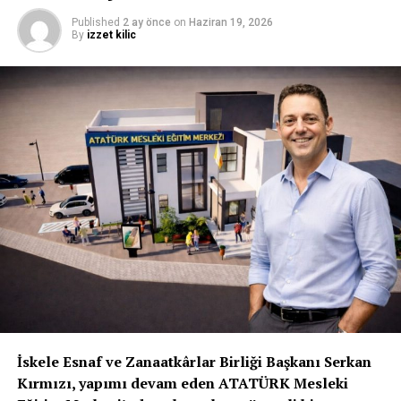
Published
2 ay önce
on
Haziran 19, 2026
By
izzet kilic
İskele Esnaf ve Zanaatkârlar Birliği Başkanı Serkan
Kırmızı, yapımı devam eden ATATÜRK Mesleki