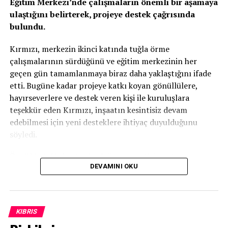
Eğitim Merkezi’nde çalışmaların önemli bir aşamaya
ulaştığını belirterek, projeye destek çağrısında
bulundu.
Kırmızı, merkezin ikinci katında tuğla örme
çalışmalarının sürdüğünü ve eğitim merkezinin her
geçen gün tamamlanmaya biraz daha yaklaştığını ifade
etti. Bugüne kadar projeye katkı koyan gönüllülere,
hayırseverlere ve destek veren kişi ile kuruluşlara
teşekkür eden Kırmızı, inşaatın kesintisiz devam
edebilmesi için yeni desteklere ihtiyaç duyulduğunu
söyledi.
Özellikle tuğla başta olmak üzere çeşitli inşaat
DEVAMINI OKU
malzemelerinin temin edilmesinin önem taşıdığını
vurgulayan Kırmızı, projenin tamamen gönüllü katkılar ve
ülkenin geleceğine yatırım yapma anlayışıyla bugünlere
geldiğini kaydetti.
KIBRIS