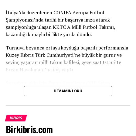
Toplumun Tüm Kesimlerine Destek
İtalya’da düzenlenen CONIFA Avrupa Futbol
Şampiyonası’nda tarihi bir başarıya imza atarak
Çağrısı
şampiyonluğa ulaşan KKTC A Milli Futbol Takımı,
kazandığı kupayla birlikte yurda döndü.
Toplumun her kesimine çağrıda bulunan Kırmızı,
yapılacak küçük veya büyük her katkının büyük önem
Turnuva boyunca ortaya koyduğu başarılı performansla
taşıdığını belirterek, “Bu proje siyaset üstüdür, gelecek
Kuzey Kıbrıs Türk Cumhuriyeti’ne büyük bir gurur ve
nesillere yapılan bir yatırımdır. Yapılacak her bağış,
sevinç yaşatan milli takım kafilesi, gece saat 01.35’te
verilecek her destek ve uzatılacak her yardım eli,
Ercan Havalimanı’na iniş yaptı.
çocuklarımızın ve gençlerimizin geleceğine atılmış bir
imza olacaktır. Tüm duyarlı vatandaşlarımızı, iş
Şampiyon ekip için Ercan Havalimanı VIP Salonu
insanlarımızı, sivil toplum örgütlerimizi ve
önünde coşkulu bir karşılama düzenlendi.
DEVAMINI OKU
gönüllülerimizi ATATÜRK Mesleki Eğitim Merkezi
Futbolseverlerin ve sporcuların ailelerinin yoğun katılım
projesine destek olmaya davet ediyoruz” dedi.
gösterdiği bu tarihi anlar, canlı yayınla ekranlara
taşınarak tüm ülke genelinde paylaşıldı.
Birçok Meslek Dalında Eğitim Verilecek
KIBRIS
Birkibris.com
Tamamlanmasının ardından ATATÜRK Mesleki Eğitim