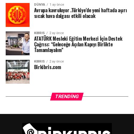
DÜNYA
1 ay önce
Avrupa kavruluyor .Türkiye’de yeni haftada aşırı
sıcak hava dalgası etkili olacak
KIBRIS
2 ay önce
ATATÜRK Mesleki Eğitim Merkezi İçin Destek
Çağrısı: “Geleceğe Açılan Kapıyı Birlikte
Tamamlayalım”
KIBRIS
2 ay önce
Birkibris.com
TRENDING