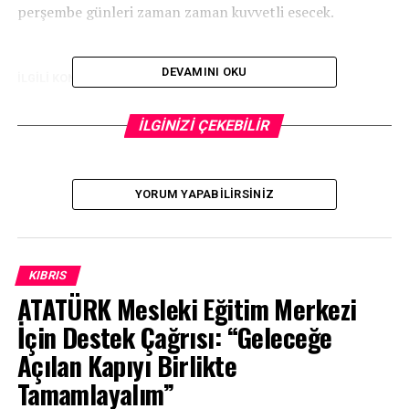
perşembe günleri zaman zaman kuvvetli esecek.
DEVAMINI OKU
İLGİLİ KONU:
UP NEXT
Birkibris.com
İLGİNİZİ ÇEKEBİLİR
KAÇIRMAYIN
Birkibris.com
YORUM YAPABILIRSINIZ
KIBRIS
ATATÜRK Mesleki Eğitim Merkezi
İçin Destek Çağrısı: “Geleceğe
Açılan Kapıyı Birlikte
Tamamlayalım”