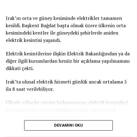
Irak’ın orta ve güney kesiminde elektrikler tamamen
kesildi. Başkent Bağdat başta olmak üzere ülkenin orta
kesimindeki kentler ile güneydeki şehirlerde aniden
elektrik kesintisi yaşandı.
Elektrik kesintilerine ilişkin Elektrik Bakanlığından ya da
diğer ilgili kurumlardan henüz bir açıklama yapılmaması
dikkati çekti.
Irak’ta ulusal elektrik hizmeti günlük ancak ortalama 5
ila 8 saat verilebiliyor.
Ülkede yıllardır çözüm bulunamayan elektrik kesintileri
sorununa karşı çevre kirliliğine neden olan ücretli
mahalle jeneratörleri devreye giriyor.
DEVAMINI OKU