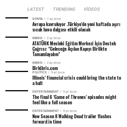
LATEST
TRENDING
VIDEOS
DÜNYA
1 ay önce
Avrupa kavruluyor .Türkiye’de yeni haftada aşırı
sıcak hava dalgası etkili olacak
KIBRIS
2 ay önce
ATATÜRK Mesleki Eğitim Merkezi İçin Destek
Çağrısı: “Geleceğe Açılan Kapıyı Birlikte
Tamamlayalım”
KIBRIS
2 ay önce
Birkibris.com
POLITICS
9 yıl önce
Illinois’ financial crisis could bring the state to
a halt
ENTERTAINMENT
9 yıl önce
The final 6 ‘Game of Thrones’ episodes might
feel like a full season
ENTERTAINMENT
9 yıl önce
New Season 8 Walking Dead trailer flashes
forward in time