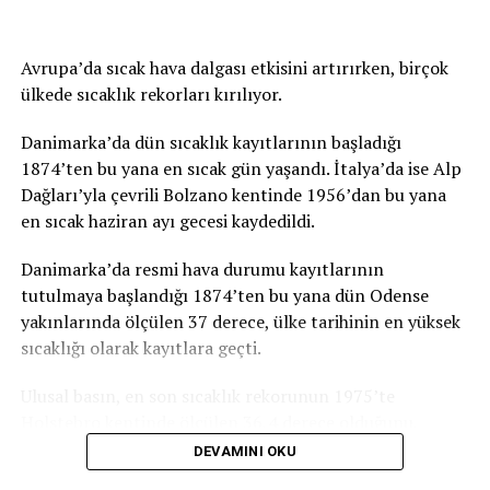
Avrupa’da sıcak hava dalgası etkisini artırırken, birçok
ülkede sıcaklık rekorları kırılıyor.
Danimarka’da dün sıcaklık kayıtlarının başladığı
1874’ten bu yana en sıcak gün yaşandı. İtalya’da ise Alp
Dağları’yla çevrili Bolzano kentinde 1956’dan bu yana
en sıcak haziran ayı gecesi kaydedildi.
Danimarka’da resmi hava durumu kayıtlarının
tutulmaya başlandığı 1874’ten bu yana dün Odense
yakınlarında ölçülen 37 derece, ülke tarihinin en yüksek
sıcaklığı olarak kayıtlara geçti.
Ulusal basın, en son sıcaklık rekorunun 1975’te
Holstebro kentinde ölçülen 36,4 derece olduğunu,
haziran ayı için ise en son 1947’de 35,5 dereceyle rekor
DEVAMINI OKU
kırıldığını anımsattı.