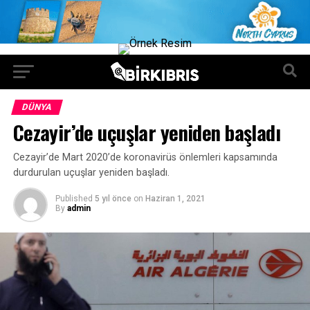
DÜNYA
Cezayir’de uçuşlar yeniden başladı
Cezayir’de Mart 2020’de koronavirüs önlemleri kapsamında
durdurulan uçuşlar yeniden başladı.
Published
5 yıl önce
on
Haziran 1, 2021
By
admin