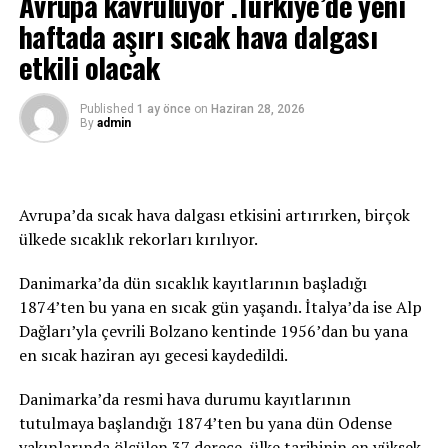
Avrupa kavruluyor .Türkiye’de yeni
Antikor Etkililik Çalışması sonucu elde edilen etkililik ve
haftada aşırı sıcak hava dalgası
güvenlilik verilerinin analizini değerlendirerek geçen
günlerde ilaca olumlu yönde görüş bildirmişti.
etkili olacak
TRT
Published
1 ay önce
on
Haziran 28, 2026
By
admin
İLGİLİ KONU:
UP NEXT
Avrupa’da sıcak hava dalgası etkisini artırırken, birçok
Korsanlar Gana açıklarında 5 denizciyi kaçırdı
ülkede sıcaklık rekorları kırılıyor.
KAÇIRMAYIN
Cezayir’de uçuşlar yeniden başladı
Danimarka’da dün sıcaklık kayıtlarının başladığı
1874’ten bu yana en sıcak gün yaşandı. İtalya’da ise Alp
Dağları’yla çevrili Bolzano kentinde 1956’dan bu yana
en sıcak haziran ayı gecesi kaydedildi.
Danimarka’da resmi hava durumu kayıtlarının
tutulmaya başlandığı 1874’ten bu yana dün Odense
yakınlarında ölçülen 37 derece, ülke tarihinin en yüksek