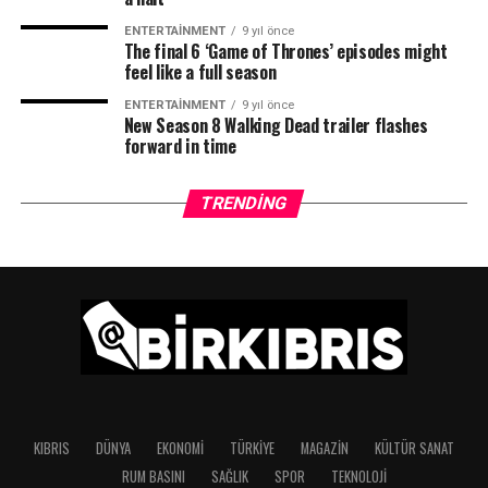
ENTERTAINMENT
9 yıl önce
The final 6 ‘Game of Thrones’ episodes might
feel like a full season
ENTERTAINMENT
9 yıl önce
New Season 8 Walking Dead trailer flashes
forward in time
TRENDING
KIBRIS
DÜNYA
EKONOMI
TÜRKIYE
MAGAZIN
KÜLTÜR SANAT
RUM BASINI
SAĞLIK
SPOR
TEKNOLOJI