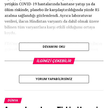
yetişkin COVID-19 hastalarında hastane yatışı ya da
ölüm riskinde, plasebo ile karşılaştırıldığında yüzde 85
azalma sağlandığı gözlemlendi. Ayrıca laboratuvar
verileri, ilacın Hindistan varyantı da dahil olmak üzere
bilinen tüm varyantlara karşı etkili olduğunu ortaya
koydu.
FDA’nın acil durum kullanım onayı doğrultusunda ilacın
DEVAMINI OKU
gelecek haftalarda ABD’deki COVID-19 tanısı konmuş
uygun hastalar için erişilebilir olması hedefleniyor.
İLGİNİZİ ÇEKEBİLİR
Ruhsat süreçleri devam ediyor
İlacın acil kullanım onayı için başta Avrupa İlaç Ajansı
YORUM YAPABILIRSINIZ
(EMA) olmak üzere diğer küresel ruhsatlandırma
otoriteleriyle yürütülen süreçler devam ediyor.
EMA Beşeri Tıbbi Ürünler Kurulu hastaneye yatış riski
DÜNYA
yüksek olan erişkinlerde yapılan COVID-19 Monoklonal