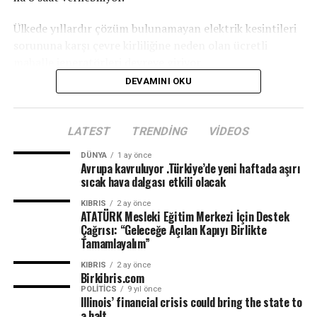
Ülkede yıllardır çözüm bulunamayan elektrik kesintileri
sorununa karşı çevre kirliliğine neden olan ücretli
mahalle jeneratörleri devreye giriyor.
DEVAMINI OKU
LATEST
TRENDING
VIDEOS
DÜNYA
1 ay önce
Avrupa kavruluyor .Türkiye’de yeni haftada aşırı
sıcak hava dalgası etkili olacak
KIBRIS
2 ay önce
ATATÜRK Mesleki Eğitim Merkezi İçin Destek
Çağrısı: “Geleceğe Açılan Kapıyı Birlikte
Tamamlayalım”
KIBRIS
2 ay önce
Birkibris.com
POLITICS
9 yıl önce
Illinois’ financial crisis could bring the state to
a halt