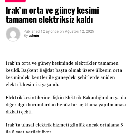
Salı günü ise 35 dereceyi ulaşması bekleniyor. Türkiye
hastaneye kaldırıldı.” ifadesini kullandı.
Irak’ın orta ve güney kesimi
basınında yer alan haberlere göre Akdeniz Bölgesi
tamamen elektriksiz kaldı
genelinde gölgede hissedilen sıcaklık 36-39 derece.
Güneş altında ve asfalt alanlarda ise sıcaklık 50 dereceyi
geçiyor.
Published
12 ay önce
on
Ağustos 12, 2025
By
admin
Irak’ın orta ve güney kesiminde elektrikler tamamen
kesildi. Başkent Bağdat başta olmak üzere ülkenin orta
kesimindeki kentler ile güneydeki şehirlerde aniden
elektrik kesintisi yaşandı.
Elektrik kesintilerine ilişkin Elektrik Bakanlığından ya da
diğer ilgili kurumlardan henüz bir açıklama yapılmaması
dikkati çekti.
Irak’ta ulusal elektrik hizmeti günlük ancak ortalama 5
ila 8 saat verilebiliyor.