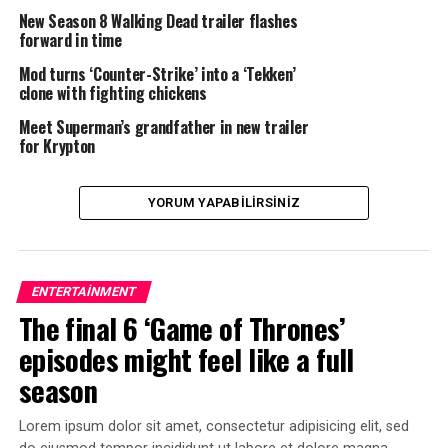
aspernatur aut odit aut fugit, sed quia consequuntur
New Season 8 Walking Dead trailer flashes
forward in time
magni dolores eos qui ratione voluptatem sequi
nesciunt.
Mod turns ‘Counter-Strike’ into a ‘Tekken’
clone with fighting chickens
Et harum quidem rerum facilis est et expedita distinctio.
Meet Superman’s grandfather in new trailer
Nam libero tempore, cum soluta nobis est eligendi optio
for Krypton
cumque
nihil impedit quo minus id
quod maxime placeat
facere possimus, omnis voluptas assumenda est, omnis
YORUM YAPABILIRSINIZ
dolor repellendus.
Nulla pariatur. Excepteur sint occaecat cupidatat non
proident, sunt in culpa qui officia deserunt mollit anim
ENTERTAINMENT
id est laborum.
The final 6 ‘Game of Thrones’
Sed ut perspiciatis unde omnis iste natus error sit
episodes might feel like a full
voluptatem accusantium doloremque laudantium,
season
totam rem aperiam, eaque ipsa quae ab illo inventore
veritatis et quasi architecto beatae vitae dicta sunt
Lorem ipsum dolor sit amet, consectetur adipisicing elit, sed
explicabo.