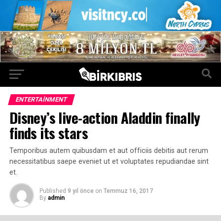
ENTERTAINMENT
Disney’s live-action Aladdin finally
finds its stars
Temporibus autem quibusdam et aut officiis debitis aut rerum
necessitatibus saepe eveniet ut et voluptates repudiandae sint
et.
Published
9 yıl önce
on
Temmuz 16, 2017
By
admin