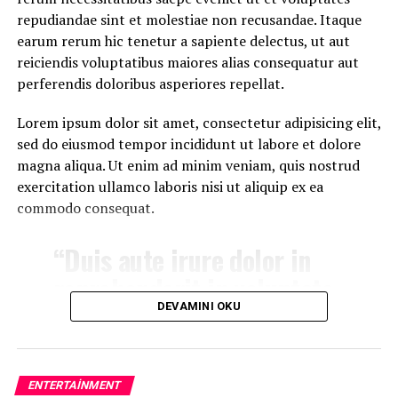
UP NEXT
repudiandae sint et molestiae non recusandae. Itaque
Meet Superman’s grandfather in new trailer for Krypton
earum rerum hic tenetur a sapiente delectus, ut aut
KAÇIRMAYIN
reiciendis voluptatibus maiores alias consequatur aut
‘Better Call Saul’ has been renewed for a fourth season
perferendis doloribus asperiores repellat.
Lorem ipsum dolor sit amet, consectetur adipisicing elit,
sed do eiusmod tempor incididunt ut labore et dolore
magna aliqua. Ut enim ad minim veniam, quis nostrud
exercitation ullamco laboris nisi ut aliquip ex ea
commodo consequat.
“Duis aute irure dolor in
reprehenderit in voluptate
velit esse cillum dolore eu
DEVAMINI OKU
fugiat”
ENTERTAINMENT