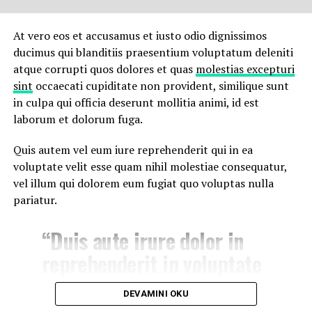
Neque porro quisquam est, qui dolorem ipsum quia
At vero eos et accusamus et iusto odio dignissimos
dolor sit amet, consectetur, adipisci velit, sed quia non
ducimus qui blanditiis praesentium voluptatum deleniti
numquam eius modi tempora incidunt ut labore et
atque corrupti quos dolores et quas
molestias excepturi
dolore magnam aliquam quaerat voluptatem. Ut enim ad
sint
occaecati cupiditate non provident, similique sunt
minima veniam, quis nostrum exercitationem ullam
in culpa qui officia deserunt mollitia animi, id est
corporis suscipit laboriosam, nisi ut aliquid ex ea
laborum et dolorum fuga.
commodi consequatur.
Quis autem vel eum iure reprehenderit qui in ea
At vero eos et accusamus et iusto odio dignissimos
voluptate velit esse quam nihil molestiae consequatur,
ducimus qui blanditiis praesentium voluptatum deleniti
vel illum qui dolorem eum fugiat quo voluptas nulla
atque corrupti quos dolores et quas molestias excepturi
pariatur.
sint occaecati cupiditate non provident, similique sunt
in culpa qui officia deserunt mollitia animi, id est
“Duis aute irure dolor in
laborum et dolorum fuga.
reprehenderit in voluptate
Quis autem vel eum iure reprehenderit qui in ea
velit esse cillum dolore eu
voluptate velit esse quam nihil molestiae consequatur,
DEVAMINI OKU
fugiat”
vel illum qui dolorem eum fugiat quo voluptas nulla