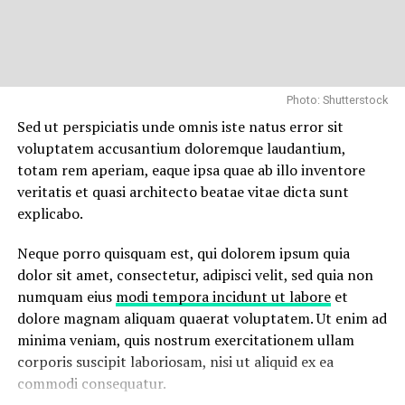
Et harum quidem rerum facilis est et expedita distinctio.
Nam libero tempore, cum soluta nobis est eligendi optio
cumque
nihil impedit quo minus id
quod maxime placeat
facere possimus, omnis voluptas assumenda est, omnis
Photo: Shutterstock
dolor repellendus.
Sed ut perspiciatis unde omnis iste natus error sit
voluptatem accusantium doloremque laudantium,
Nulla pariatur. Excepteur sint occaecat cupidatat non
totam rem aperiam, eaque ipsa quae ab illo inventore
proident, sunt in culpa qui officia deserunt mollit anim
veritatis et quasi architecto beatae vitae dicta sunt
id est laborum.
explicabo.
Sed ut perspiciatis unde omnis iste natus error sit
Neque porro quisquam est, qui dolorem ipsum quia
voluptatem accusantium doloremque laudantium,
dolor sit amet, consectetur, adipisci velit, sed quia non
totam rem aperiam, eaque ipsa quae ab illo inventore
numquam eius
modi tempora incidunt ut labore
et
veritatis et quasi architecto beatae vitae dicta sunt
dolore magnam aliquam quaerat voluptatem. Ut enim ad
explicabo.
minima veniam, quis nostrum exercitationem ullam
Neque porro quisquam est, qui dolorem ipsum quia
corporis suscipit laboriosam, nisi ut aliquid ex ea
dolor sit amet, consectetur, adipisci velit, sed quia non
commodi consequatur.
numquam eius
modi tempora incidunt ut labore
et