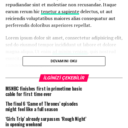
repudiandae sint et molestiae non recusandae. Itaque
earum rerum hic
tenetur a sapiente
delectus, ut aut
reiciendis voluptatibus maiores alias consequatur aut
perferendis doloribus asperiores repellat.
Lorem ipsum dolor sit amet, consectetur adipisicing elit,
sed do eiusmod tempor incididunt ut labore et dolore
magna aliqua. Ut enim
ad minim veniam
, quis nostrud
exercitation ullamco laboris nisi ut aliquip ex ea
DEVAMINI OKU
commodo consequat.
İLGİNİZİ ÇEKEBİLİR
“Duis aute irure dolor in
reprehenderit in voluptate
MSNBC finishes first in primetime basic
cable for first time ever
velit esse cillum dolore eu
The final 6 ‘Game of Thrones’ episodes
fugiat”
might feel like a full season
‘Girls Trip’ already surpasses ‘Rough Night’
in opening weekend
Nemo enim ipsam voluptatem quia voluptas sit