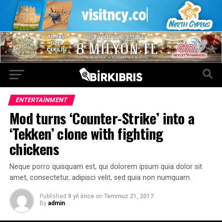
ENTERTAINMENT
Mod turns ‘Counter-Strike’ into a
‘Tekken’ clone with fighting
chickens
Neque porro quisquam est, qui dolorem ipsum quia dolor sit
amet, consectetur, adipisci velit, sed quia non numquam.
Published
9 yıl önce
on
Temmuz 21, 2017
By
admin