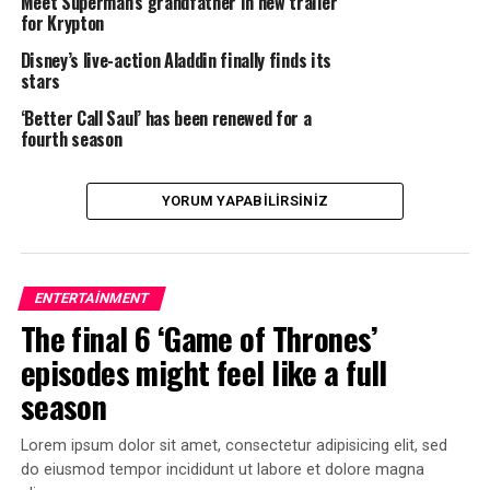
Meet Superman’s grandfather in new trailer
rerum necessitatibus saepe eveniet ut et voluptates
for Krypton
repudiandae sint et molestiae non recusandae. Itaque
Disney’s live-action Aladdin finally finds its
earum rerum hic tenetur a sapiente delectus, ut aut
stars
reiciendis voluptatibus maiores alias consequatur aut
‘Better Call Saul’ has been renewed for a
perferendis doloribus asperiores repellat.
fourth season
Lorem ipsum dolor sit amet, consectetur adipisicing elit,
sed do eiusmod tempor incididunt ut labore et dolore
YORUM YAPABILIRSINIZ
magna aliqua. Ut enim ad minim veniam, quis nostrud
exercitation ullamco laboris nisi ut aliquip ex ea
commodo consequat.
ENTERTAINMENT
The final 6 ‘Game of Thrones’
“Duis aute irure dolor in
episodes might feel like a full
reprehenderit in voluptate
season
velit esse cillum dolore eu
fugiat”
Lorem ipsum dolor sit amet, consectetur adipisicing elit, sed
do eiusmod tempor incididunt ut labore et dolore magna