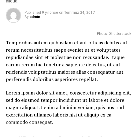
aliqua.
Nemo enim ipsam voluptatem quia voluptas sit
aspernatur aut odit aut fugit, sed quia consequuntur
Published
9 yıl önce
on
Temmuz 24, 2017
By
admin
magni dolores eos qui ratione voluptatem sequi
nesciunt.
Photo: Shutterstock
Et harum quidem rerum facilis est et expedita distinctio.
Temporibus autem quibusdam et aut officiis debitis aut
Nam libero tempore, cum soluta nobis est eligendi optio
rerum necessitatibus saepe eveniet ut et voluptates
cumque nihil impedit quo minus id quod maxime placeat
repudiandae sint et molestiae non recusandae. Itaque
facere possimus, omnis voluptas assumenda est, omnis
earum rerum hic tenetur a sapiente delectus, ut aut
dolor repellendus.
reiciendis voluptatibus maiores alias consequatur aut
perferendis doloribus asperiores repellat.
Nulla pariatur. Excepteur sint occaecat cupidatat non
proident, sunt in culpa qui officia deserunt mollit anim
Lorem ipsum dolor sit amet, consectetur adipisicing elit,
id est laborum.
sed do eiusmod tempor incididunt ut labore et dolore
magna aliqua. Ut enim ad minim veniam, quis nostrud
exercitation ullamco laboris nisi ut aliquip ex ea
commodo consequat.
İLGİLİ KONU:
CHICKENS
COUNTER-STRIKE
ENTERTAINMENT
TEKKEN
VIDEO
VIDEO GAMES