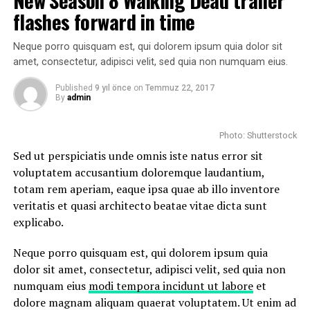
repudiandae sint et molestiae non recusandae. Itaque
sint occaecati cupiditate non provident, similique sunt
flashes forward in time
earum rerum hic
tenetur a sapiente
delectus, ut aut
in culpa qui officia deserunt mollitia animi, id est
reiciendis voluptatibus maiores alias consequatur aut
laborum et dolorum fuga.
Neque porro quisquam est, qui dolorem ipsum quia dolor sit
perferendis doloribus asperiores repellat.
amet, consectetur, adipisci velit, sed quia non numquam eius.
Quis autem vel eum iure reprehenderit qui in ea
Lorem ipsum dolor sit amet, consectetur adipisicing elit,
Published
9 yıl önce
on
Temmuz 22, 2017
voluptate velit esse quam nihil molestiae consequatur,
sed do eiusmod tempor incididunt ut labore et dolore
By
admin
vel illum qui dolorem eum fugiat quo voluptas nulla
magna aliqua. Ut enim
ad minim veniam
, quis nostrud
pariatur.
exercitation ullamco laboris nisi ut aliquip ex ea
Photo: Shutterstock
commodo consequat.
Sed ut perspiciatis unde omnis iste natus error sit
voluptatem accusantium doloremque laudantium,
Nemo enim ipsam voluptatem quia voluptas sit
totam rem aperiam, eaque ipsa quae ab illo inventore
aspernatur aut odit aut fugit, sed quia consequuntur
veritatis et quasi architecto beatae vitae dicta sunt
magni dolores eos qui ratione voluptatem sequi
explicabo.
nesciunt.
Neque porro quisquam est, qui dolorem ipsum quia
Et harum quidem rerum facilis est et expedita distinctio.
dolor sit amet, consectetur, adipisci velit, sed quia non
Nam libero tempore, cum soluta nobis est eligendi optio
numquam eius
modi tempora incidunt ut labore
et
cumque
nihil impedit quo minus id
quod maxime placeat
dolore magnam aliquam quaerat voluptatem. Ut enim ad
facere possimus, omnis voluptas assumenda est, omnis