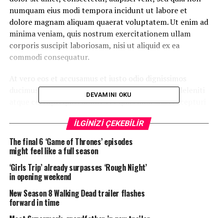
numquam eius modi tempora incidunt ut labore et
dolore magnam aliquam quaerat voluptatem. Ut enim ad
minima veniam, quis nostrum exercitationem ullam
corporis suscipit laboriosam, nisi ut aliquid ex ea
commodi consequatur.
At vero eos et accusamus et iusto odio dignissimos
ducimus qui blanditiis praesentium voluptatum deleniti
DEVAMINI OKU
atque corrupti quos dolores et quas molestias excepturi
sint occaecati cupiditate non provident, similique sunt
İLGİNİZİ ÇEKEBİLİR
in culpa qui officia deserunt mollitia animi, id est
laborum et dolorum fuga.
The final 6 ‘Game of Thrones’ episodes
might feel like a full season
Quis autem vel eum iure reprehenderit qui in ea
‘Girls Trip’ already surpasses ‘Rough Night’
voluptate velit esse quam nihil molestiae consequatur,
in opening weekend
vel illum qui dolorem eum fugiat quo voluptas nulla
New Season 8 Walking Dead trailer flashes
pariatur.
forward in time
Temporibus autem quibusdam et aut officiis debitis aut