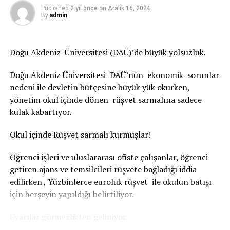
Published
2 yıl önce
on
Aralık 16, 2024
Novorossiysk Limanı’nın, su derinliklerinin 8-15,6 metre
By
admin
arasında değişiklik gösteren 89 rıhtımında, yılda yaklaşık
142 milyon ton toplam yük içerisinde 900 bin TEU
konteyner elleçlendiğini anlattı.
Doğu Akdeniz Üniversitesi (DAÜ)’de büyük yolsuzluk.
Köstence Limanı’nın da 10’unun kuru yük, 4’ünün sıvı
Doğu Akdeniz Üniversitesi DAÜ’nün ekonomik sorunlar
yük, 2’sinin araç, 8’inin ağır ve büyük yük konusunda
nedeni ile devletin bütçesine büyük yük okurken,
uzmanlaşmış toplam 24 rıhtıma sahip olduğunu
yönetim okul içinde dönen rüşvet sarmalına sadece
vurgulayan Bucak, su derinliği 7-19 metre arasında
kulak kabartıyor.
değişen rıhtımlarda, yılda yaklaşık 67 milyon ton toplam
yük içerisinde 700 bin TEU konteyner elleçlendiği
Okul içinde Rüşvet sarmalı kurmuşlar!
bilgisini verdi.
Öğrenci işleri ve uluslararası ofiste çalışanlar, öğrenci
Bucak, 9 kilometrelik kıyı şeridine sahip Odessa
getiren ajans ve temsilcileri rüşvete bağladığı iddia
Limanı’nın ise su derinliği 8,8-11,7 metre arasında
edilirken , Yüzbinlerce euroluk rüşvet ile okulun batışı
değişen 54 rıhtımında yıllık 46 milyon ton elleçleme
için herşeyin yapıldığı belirtiliyor.
kapasitesi bulunduğunu ve limanda yılda yaklaşık 650
bin TEU konteyner elleçlendiğini söyledi.
Uyarılar görmezlikten geliniyor.