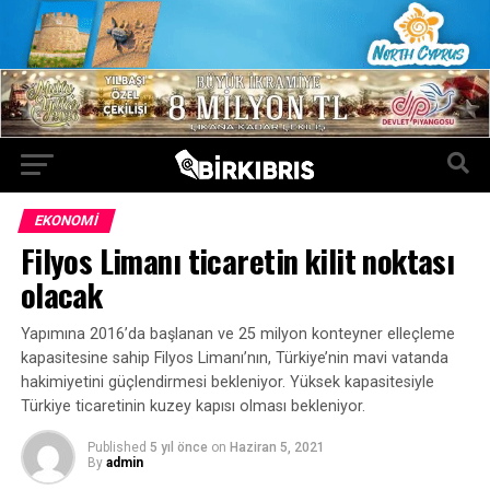
EKONOMI
Filyos Limanı ticaretin kilit noktası
olacak
Yapımına 2016’da başlanan ve 25 milyon konteyner elleçleme
kapasitesine sahip Filyos Limanı’nın, Türkiye’nin mavi vatanda
hakimiyetini güçlendirmesi bekleniyor. Yüksek kapasitesiyle
Türkiye ticaretinin kuzey kapısı olması bekleniyor.
Published
5 yıl önce
on
Haziran 5, 2021
By
admin