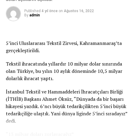
Gambiya’li öğrenci varken, sırf harcırah almak için
Published
4 yıl önce
on
Ağustos 16, 2022
yurtdışı seyahate çıkarak DAÜ’yü kendi keyfi için zarara
By
admin
uğrattığı da gelen başka iddialar arasında. Gambiya
seyahatinde; neredeyse günlük 200 dolar a yaklaşan
harcirah ve limitsiz harcamalı kredi kartı harcamaları,
toplu yemekler, hediyeler, 5 yıldız otel masrafları çalışan
5’inci Uluslararası Tekstil Zirvesi, Kahramanmaraş’ta
maaşları bile zor ödenen DAÜ’de vicdanları sızlattığı
gerçekleştirildi.
iddia ediliyor.
Tekstil ihracatında yıllardır 10 milyar dolar sınırında
ÜSTEL HÜKÜMETİ, DAÜ’YE MADDİ OLARAK TÜM
olan Türkiye, bu yılın 10 aylık döneminde 10,5 milyar
DESTEKLERİ YAPIYOR.
dolarlık ihracat yaptı.
Hükümet DAÜ’ye büyük önem veriyor. Başbakan Ünal
İstanbul Tekstil ve Hammaddeleri İhracatçıları Birliği
Üstel “DAÜ gözbebeğimiz” diyerek her fırsatta DAÜ’ye
(İTHİB) Başkanı Ahmet Öksüz, “Dünyada da bir başarı
destek veriyor. Geçen hafta maaşların ve borçların
hikayesi yazdık. 6’ncı büyük tedarikçilikten 5’inci büyük
ödenmesi için, Maliye Bakanlığı tarafından 400 milyon
tedarikçiliğe ulaştık. Yani dünya liginde 5’inci sıradayız”
hibe verildi. Bilindiği gibi birkaç ay önce DAÜ’nün devlete
dedi.
olan yaklaşık 1.5 milyar TL. borcu hükümet tarafından
“13 milyar doları zorlayacağız”
üstlenilerek silinmişti.