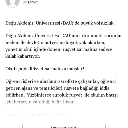
ihracata yönlendirmek, geleceğin ihracat ehli genç
By
admin
neslini yetiştirmek amacıyla da Genç TİM projemizi
hayata geçiriyoruz.
Doğu Akdeniz Üniversitesi (DAÜ)’de büyük yolsuzluk.
Süreç içerisinde hedeflerimizi normalin de ötesine
yerleştirerek kamuoyuna verdiğimiz kararlı mesajlar,
Doğu Akdeniz Üniversitesi DAÜ’nün ekonomik sorunlar
ülke sathında üretime ve ihracata doğrudan yansıdı.
nedeni ile devletin bütçesine büyük yük okurken,
Böylece 2020 yılı ihracat hedefimiz olan 165,9 milyar
yönetim okul içinde dönen rüşvet sarmalına sadece
doları, 169,6 milyar dolarlık ihracatla aşmayı başardık.
kulak kabartıyor.
İlk 5 ayda toplam ihracatımız 85 milyar doları aşmış
durumda. Bu rakam, Cumhuriyet tarihimizin en yüksek
Okul içinde Rüşvet sarmalı kurmuşlar!
ilk 5 aylık ihracat performansını gerçekleştirdiğimizi
Öğrenci işleri ve uluslararası ofiste çalışanlar, öğrenci
gösteriyor. Bu büyük başarı, değerli başkanlarımızın ve
getiren ajans ve temsilcileri rüşvete bağladığı iddia
ihracat ailemizin her bir üyesinin eseri. Tüm
edilirken , Yüzbinlerce euroluk rüşvet ile okulun batışı
başkanlarımızı, bu büyük başarılardan dolayı bir kez
için herşeyin yapıldığı belirtiliyor.
daha tebrik ediyorum.”
Uyarılar görmezlikten geliniyor.
“Pandemi sürecinden başarıyla çıkmamızın destekçisi,
istişare mekanizmamızın sorunsuz işlemesiydi”
Haber merkezine ulaşan bilgiler de