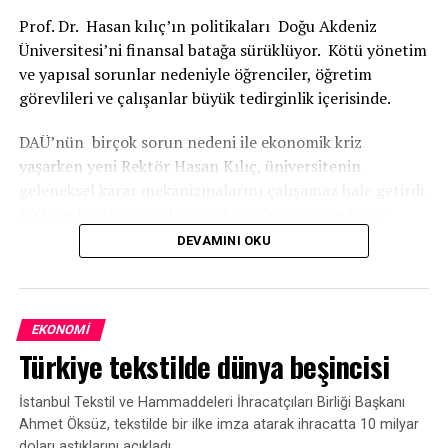
üretim ve ihracatımızın devamlılığı adına oldukça
Prof. Dr. Hasan kılıç’ın politikaları Doğu Akdeniz
önemliydi. Zorlu pandemi sürecinden başarıyla
Üniversitesi’ni finansal batağa sürüklüyor. Kötü yönetim
çıkmamızın en büyük destekçisi, istişare
ve yapısal sorunlar nedeniyle öğrenciler, öğretim
mekanizmamızın sorunsuz bir şekilde işlemesiydi.”
görevlileri ve çalışanlar büyük tedirginlik içerisinde.
Gülle, bugüne dek yaptıkları çalışmalar ve hayata
DAÜ’nün birçok sorun nedeni ile ekonomik kriz
geçirdikleri projeler hakkında da bilgi verdi.
yaşarken yeni Rektör Hasan Kılıç, üniversitenin
geleneksel karar mekanizmalarını çalışamaz hale getirdi.
TRT
VYK ve Rektör arasıda eşgüdüm olmaması ve karar
almada Rektör Hasan Kılıç’ın keyfi davranışları öğretim
DEVAMINI OKU
üyeleri arasında tartışmalara sebep olduğu iddia ediliyor.
İLGİLİ KONU:
REKTÖRÜN SAVURGAN HARCAMALARI GÖZDEN
UP NEXT
İkinci el teknolojik ürünlerde garantili satış dönemi
KAÇMIYOR
EKONOMI
Türkiye tekstilde dünya beşincisi
KAÇIRMAYIN
Rektör Prof.dr. Hasan Kılıç, üniversitenin mevcut
Filyos Limanı ticaretin kilit noktası olacak
sıkıntılarını bildiği halde gezilerdeki kişisel
İstanbul Tekstil ve Hammaddeleri İhracatçıları Birliği Başkanı
harcamalarına özen göstermemesi dikkatlerden
Ahmet Öksüz, tekstilde bir ilke imza atarak ihracatta 10 milyar
kaçmıyor. Ayrıca üniversitede sadece bir adet
doları aştıklarını açıkladı.