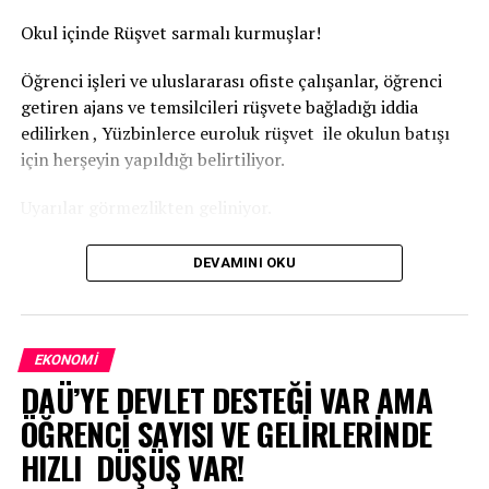
Okul içinde Rüşvet sarmalı kurmuşlar!
Öğrenci işleri ve uluslararası ofiste çalışanlar, öğrenci
getiren ajans ve temsilcileri rüşvete bağladığı iddia
edilirken , Yüzbinlerce euroluk rüşvet ile okulun batışı
için herşeyin yapıldığı belirtiliyor.
Uyarılar görmezlikten geliniyor.
Haber merkezine ulaşan bilgiler de
DEVAMINI OKU
İlgili makamlardan gelen uyarılara, Rektör kulak tıkıyor.
İhbarlar sümenaltı ediliyor.
EKONOMI
DAÜ’YE DEVLET DESTEĞİ VAR AMA
ÖĞRENCİ SAYISI VE GELİRLERİNDE
HIZLI DÜŞÜŞ VAR!