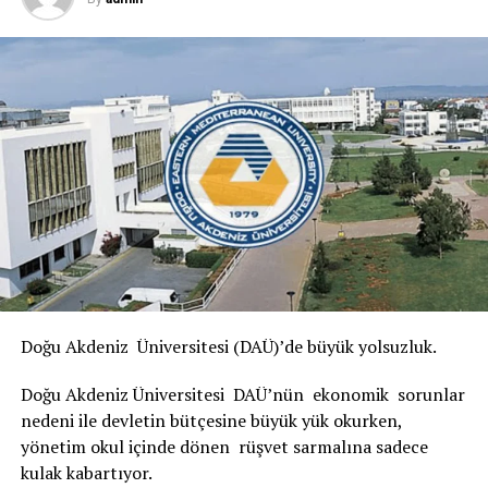
TRT
İLGİLİ KONU:
UP NEXT
TOGG ödenmiş sermayesi en yüksek otomotiv şirketi oldu
KAÇIRMAYIN
Ekonomi Reform Paketi’nde takvim işliyor
Doğu Akdeniz Üniversitesi (DAÜ)’de büyük yolsuzluk.
Doğu Akdeniz Üniversitesi DAÜ’nün ekonomik sorunlar
nedeni ile devletin bütçesine büyük yük okurken,
yönetim okul içinde dönen rüşvet sarmalına sadece
kulak kabartıyor.