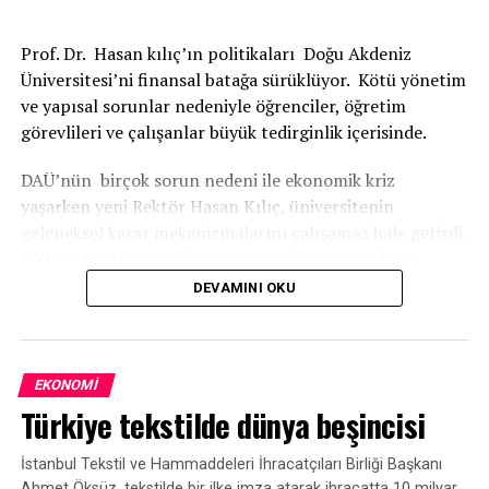
Prof. Dr. Hasan kılıç’ın politikaları Doğu Akdeniz
Üniversitesi’ni finansal batağa sürüklüyor. Kötü yönetim
ve yapısal sorunlar nedeniyle öğrenciler, öğretim
görevlileri ve çalışanlar büyük tedirginlik içerisinde.
DAÜ’nün birçok sorun nedeni ile ekonomik kriz
yaşarken yeni Rektör Hasan Kılıç, üniversitenin
geleneksel karar mekanizmalarını çalışamaz hale getirdi.
VYK ve Rektör arasıda eşgüdüm olmaması ve karar
almada Rektör Hasan Kılıç’ın keyfi davranışları öğretim
DEVAMINI OKU
üyeleri arasında tartışmalara sebep olduğu iddia ediliyor.
REKTÖRÜN SAVURGAN HARCAMALARI GÖZDEN
KAÇMIYOR
EKONOMI
Türkiye tekstilde dünya beşincisi
Rektör Prof.dr. Hasan Kılıç, üniversitenin mevcut
sıkıntılarını bildiği halde gezilerdeki kişisel
İstanbul Tekstil ve Hammaddeleri İhracatçıları Birliği Başkanı
harcamalarına özen göstermemesi dikkatlerden
Ahmet Öksüz, tekstilde bir ilke imza atarak ihracatta 10 milyar