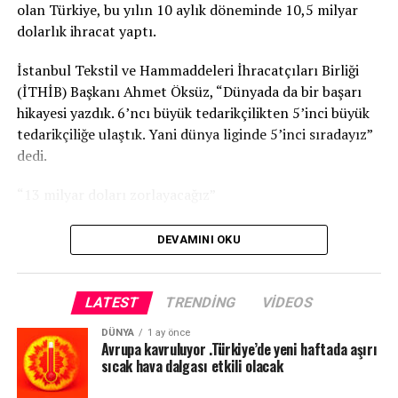
olan Türkiye, bu yılın 10 aylık döneminde 10,5 milyar
üstlenilerek silinmişti.
dolarlık ihracat yaptı.
MİLLİ EĞİTİM BAKANI NAZIM ÇAVUŞOĞLU MÜDAHELE
İstanbul Tekstil ve Hammaddeleri İhracatçıları Birliği
EDECEK Mİ?
(İTHİB) Başkanı Ahmet Öksüz, “Dünyada da bir başarı
hikayesi yazdık. 6’ncı büyük tedarikçilikten 5’inci büyük
Hükümet DAÜ’nün tüm borçlarını üstlenip bataktan
tedarikçiliğe ulaştık. Yani dünya liginde 5’inci sıradayız”
kurtardığı hade; Rektör Hasan Kılıç’ın kötü yönetimiyle
dedi.
üniversitenin içinden çıkılamaz batağa sürükleneceği ve
Kıbrıs Türk Hava Yollarının akıbetine benzer bir felaket
“13 milyar doları zorlayacağız”
yaşanacağı üniversite camiasını ve kamuoyunu tedirgin
ediyor.
Ahmet Öksüz, “Yıl sonunda da inşallah 13 milyar doları
DEVAMINI OKU
zorlayacağız. Zaten hazır giyim sektörüyle birlikte 30
Rektör Hasan Kılıç’ın kötü yönetimiyle; üniversiteyi
milyar doları geçeceğiz. Ana pazarımızdaki pazar
zarara uğrattığı iddia edilirken, Milli Eğitim Bakanı
payımız yüzde 14’lerden 17’lere çıkarttık” dedi.
LATEST
TRENDING
VIDEOS
Nazım Çavuşoğlu’nun DAÜ içerisinde ki bu keyfi duruma
ne vakit müdahale edeceği merakla bekleniyor.
TRT
DÜNYA
1 ay önce
Avrupa kavruluyor .Türkiye’de yeni haftada aşırı
sıcak hava dalgası etkili olacak
REKTÖR HASAN KILIÇ İRAN GEZİSİNİ NEDEN İPTAL
ETTİ