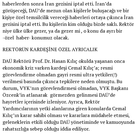
haberlerden sonra İran gezisini iptal etti. İran’da
görüşeceği, DAÜ’de mezun olan kişilerle buluşacağı ve bir
kişiye özel temsilcilik vereceği haberleri ortaya çıkınca İran
gezisini iptal etti. Bu kişilerin kim olduğu bizde saklı. Rektör
niye ülke ülke gezer, ya da gezer mi , o konu da ayrı bir
-özel haber- konumuz olacak.
REKTÖRÜN KARDEŞİNE ÖZEL AYRICALIK
DAÜ Rektörü Prof. Dr. Hasan Kılıç okulda yaşanan onca
ekonomik kriz varken kardeşi Cemal Kılıç’a; resmi
görevlendirme olmadan gayri resmi ultra yetkiler(!)
verilmesi basında çıkınca tepkilere neden olmuştu. Bu
durum, VYK’nın görevlendirmesi olmadan, VYK Başkanı
Özcenk’in atlanarak görmezden gelinmesi DAÜ’de
hayretler içerisinde izleniyor. Ayrıca, Rektör
Yardımcılarının yetki alanlarına giren konularda Cemal
Kılıç’ın karar sahibi olması ve kararlara müdahele etmesi,
geleneklerin etkili olduğu DAÜ yönetiminde ve kamuoyunda
rahatsızlığa sebep olduğu iddia ediliyor.