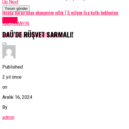
Up Next
İncesu Barajı’ndan ekonomiye yıllık 7,5 milyon lira katkı bekleniyor
Dünya
KAÇIRMAYIN
DAÜ’DE RÜŞVET SARMALI!
Getir’e 555 milyon dolarlık yatırım
Published
2 yıl önce
on
Aralık 16, 2024
By
admin