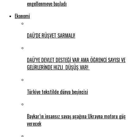
engellenmeye başladı
Ekonomi
DAÜ’DE RÜŞVET SARMALI!
DAÜ’YE DEVLET DESTEĞİ VAR AMA ÖĞRENCİ SAYISI VE
GELİRLERİNDE HIZLI DÜŞÜŞ VAR!
Türkiye tekstilde dünya beşincisi
Baykar’ın insansız savaş uçağına Ukrayna motoru güç
verecek