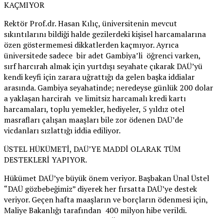
KAÇMIYOR
Rektör Prof.dr. Hasan Kılıç, üniversitenin mevcut
sıkıntılarını bildiği halde gezilerdeki kişisel harcamalarına
özen göstermemesi dikkatlerden kaçmıyor. Ayrıca
üniversitede sadece bir adet Gambiya’li öğrenci varken,
sırf harcırah almak için yurtdışı seyahate çıkarak DAÜ’yü
kendi keyfi için zarara uğrattığı da gelen başka iddialar
arasında. Gambiya seyahatinde; neredeyse günlük 200 dolar
a yaklaşan harcirah ve limitsiz harcamalı kredi kartı
harcamaları, toplu yemekler, hediyeler, 5 yıldız otel
masrafları çalışan maaşları bile zor ödenen DAÜ’de
vicdanları sızlattığı iddia ediliyor.
ÜSTEL HÜKÜMETİ, DAÜ’YE MADDİ OLARAK TÜM
DESTEKLERİ YAPIYOR.
Hükümet DAÜ’ye büyük önem veriyor. Başbakan Ünal Üstel
“DAÜ gözbebeğimiz” diyerek her fırsatta DAÜ’ye destek
veriyor. Geçen hafta maaşların ve borçların ödenmesi için,
Maliye Bakanlığı tarafından 400 milyon hibe verildi.