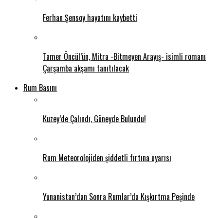
Ferhan Şensoy hayatını kaybetti
Tamer Öncül’ün, Mitra -Bitmeyen Arayış- isimli romanı
Çarşamba akşamı tanıtılacak
Rum Basını
Kuzey’de Çalındı, Güneyde Bulundu!
Rum Meteorolojiden şiddetli fırtına uyarısı
Yunanistan’dan Sonra Rumlar’da Kışkırtma Peşinde