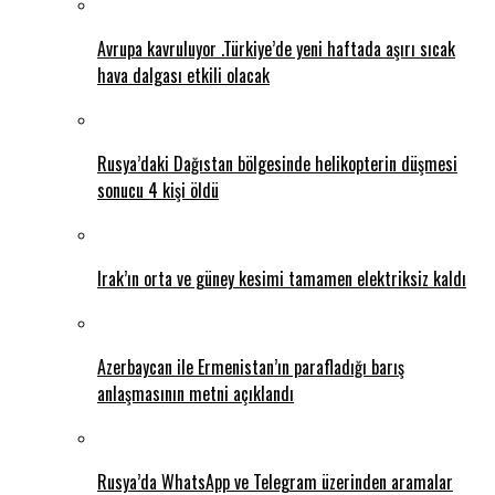
Avrupa kavruluyor .Türkiye’de yeni haftada aşırı sıcak
hava dalgası etkili olacak
Rusya’daki Dağıstan bölgesinde helikopterin düşmesi
sonucu 4 kişi öldü
Irak’ın orta ve güney kesimi tamamen elektriksiz kaldı
Azerbaycan ile Ermenistan’ın parafladığı barış
anlaşmasının metni açıklandı
Rusya’da WhatsApp ve Telegram üzerinden aramalar