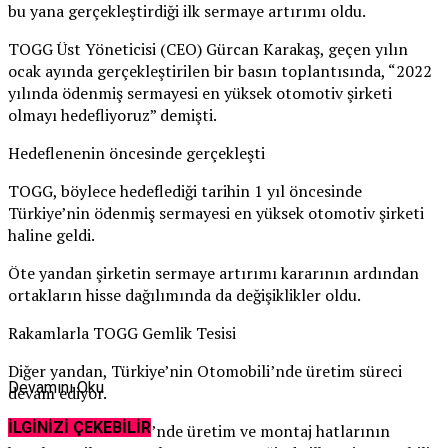
bu yana gerçekleştirdiği ilk sermaye artırımı oldu.
TOGG Üst Yöneticisi (CEO) Gürcan Karakaş, geçen yılın
ocak ayında gerçekleştirilen bir basın toplantısında, “2022
yılında ödenmiş sermayesi en yüksek otomotiv şirketi
olmayı hedefliyoruz” demişti.
Hedeflenenin öncesinde gerçekleşti
TOGG, böylece hedeflediği tarihin 1 yıl öncesinde
Türkiye’nin ödenmiş sermayesi en yüksek otomotiv şirketi
haline geldi.
Öte yandan şirketin sermaye artırımı kararının ardından
ortakların hisse dağılımında da değişiklikler oldu.
Rakamlarla TOGG Gemlik Tesisi
Diğer yandan, Türkiye’nin Otomobili’nde üretim süreci
Devamını Oku
devam ediyor.
İLGİNİZİ ÇEKEBİLİR
TOGG Gemlik Tesisi’nde üretim ve montaj hatlarının