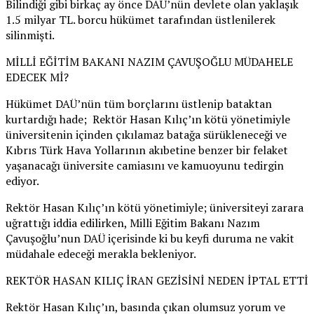
Bilindiği gibi birkaç ay önce DAÜ’nün devlete olan yaklaşık
1.5 milyar TL. borcu hükümet tarafından üstlenilerek
silinmişti.
MİLLİ EĞİTİM BAKANI NAZIM ÇAVUŞOĞLU MÜDAHELE
EDECEK Mİ?
Hükümet DAÜ’nün tüm borçlarını üstlenip bataktan
kurtardığı hade; Rektör Hasan Kılıç’ın kötü yönetimiyle
üniversitenin içinden çıkılamaz batağa sürükleneceği ve
Kıbrıs Türk Hava Yollarının akıbetine benzer bir felaket
yaşanacağı üniversite camiasını ve kamuoyunu tedirgin
ediyor.
Rektör Hasan Kılıç’ın kötü yönetimiyle; üniversiteyi zarara
uğrattığı iddia edilirken, Milli Eğitim Bakanı Nazım
Çavuşoğlu’nun DAÜ içerisinde ki bu keyfi duruma ne vakit
müdahale edeceği merakla bekleniyor.
REKTÖR HASAN KILIÇ İRAN GEZİSİNİ NEDEN İPTAL ETTİ
Rektör Hasan Kılıç’ın, basında çıkan olumsuz yorum ve