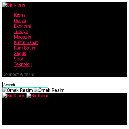
Kıbrıs
Dünya
Ekonomi
Türkiye
Magazin
Kültür Sanat
Rum Basını
Sağlık
Spor
Teknoloji
Connect with us
Bir Kıbrıs
TOGG ödenmiş sermayesi en yüksek otomotiv şirketi oldu