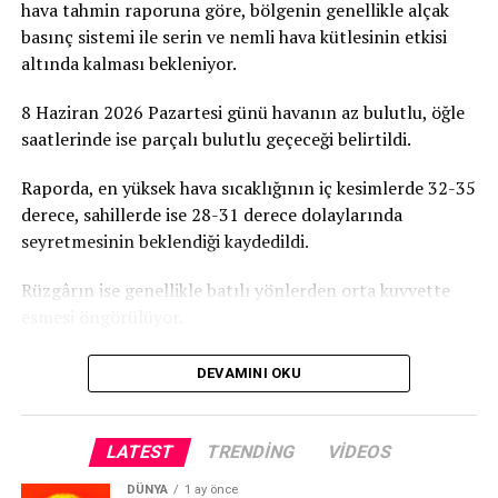
hava tahmin raporuna göre, bölgenin genellikle alçak
basınç sistemi ile serin ve nemli hava kütlesinin etkisi
altında kalması bekleniyor.
8 Haziran 2026 Pazartesi günü havanın az bulutlu, öğle
saatlerinde ise parçalı bulutlu geçeceği belirtildi.
Raporda, en yüksek hava sıcaklığının iç kesimlerde 32-35
derece, sahillerde ise 28-31 derece dolaylarında
seyretmesinin beklendiği kaydedildi.
Rüzgârın ise genellikle batılı yönlerden orta kuvvette
esmesi öngörülüyor.
DEVAMINI OKU
LATEST
TRENDING
VIDEOS
DÜNYA
1 ay önce