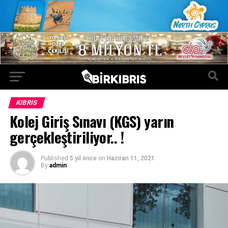
KIBRIS
Kolej Giriş Sınavı (KGS) yarın
gerçekleştiriliyor.. !
Published
5 yıl önce
on
Haziran 11, 2021
By
admin