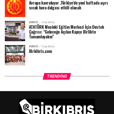
Avrupa kavruluyor .Türkiye’de yeni haftada aşırı
sıcak hava dalgası etkili olacak
KIBRIS
2 ay önce
ATATÜRK Mesleki Eğitim Merkezi İçin Destek
Çağrısı: “Geleceğe Açılan Kapıyı Birlikte
Tamamlayalım”
KIBRIS
2 ay önce
Birkibris.com
TRENDING