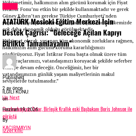
Hükümetimiz, halkımızın alım gücünü korumak için Fiyat
Kıbrıs
İstikrar Fonu’nu etkin bir şekilde kullanmaktadır ve gerek
Güney Kıbrıs’tan gerekse Türkiye Cumhuriyeti’nden
ATATÜRK Mesleki Eğitim Merkezi İçin
yapılan karşılaştırmalarda akaryakıt fiyatlarının ülkemizde
çok daha ekonomik olduğu görülmektedir.
Destek Çağrısı: “Geleceğe Açılan Kapıyı
Hükümet olarak, yaşanan tüm ekonomik zorluklara rağmen,
Birlikte Tamamlayalım”
halkımızın alım gücünü koruma kararlılığımızı
sürdürüyoruz. Fiyat İstikrar Fonu başta olmak üzere tüm
mali araçlarımızı, vatandaşımızı koruyacak şekilde seferber
etmeye devam edeceğiz. Önceliğimiz, her bir
vatandaşımızın günlük yaşam maliyetlerinin makul
Published
seviyelerde tutulmasıdır.”
2 ay önce
İLGİLİ KONU:
Up Next
on
Cumhurbaşkanı Tatar, Birleşik Krallık eski Başbakanı Boris Johnson ile
Haziran 19, 2026
görüştü
By
KAÇIRMAYIN
izzet kilic