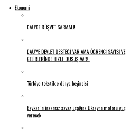
Ekonomi
DAÜ’DE RÜŞVET SARMALI!
DAÜ’YE DEVLET DESTEĞİ VAR AMA ÖĞRENCİ SAYISI VE
GELİRLERİNDE HIZLI DÜŞÜŞ VAR!
Türkiye tekstilde dünya beşincisi
Baykar’ın insansız savaş uçağına Ukrayna motoru güç
verecek