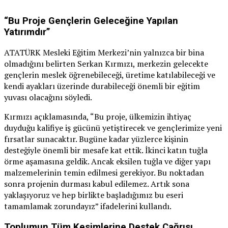
“Bu Proje Gençlerin Geleceğine Yapılan
Yatırımdır”
ATATÜRK Mesleki Eğitim Merkezi’nin yalnızca bir bina
olmadığını belirten Serkan Kırmızı, merkezin gelecekte
gençlerin meslek öğrenebileceği, üretime katılabileceği ve
kendi ayakları üzerinde durabileceği önemli bir eğitim
yuvası olacağını söyledi.
Kırmızı açıklamasında, “Bu proje, ülkemizin ihtiyaç
duyduğu kalifiye iş gücünü yetiştirecek ve gençlerimize yeni
fırsatlar sunacaktır. Bugüne kadar yüzlerce kişinin
desteğiyle önemli bir mesafe kat ettik. İkinci katın tuğla
örme aşamasına geldik. Ancak eksilen tuğla ve diğer yapı
malzemelerinin temin edilmesi gerekiyor. Bu noktadan
sonra projenin durması kabul edilemez. Artık sona
yaklaşıyoruz ve hep birlikte başladığımız bu eseri
tamamlamak zorundayız” ifadelerini kullandı.
Toplumun Tüm Kesimlerine Destek Çağrısı