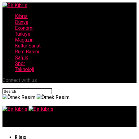
Kıbrıs
Dünya
Ekonomi
Türkiye
Magazin
Kültür Sanat
Rum Basını
Sağlık
Spor
Teknoloji
Connect with us
Bir Kıbrıs
Kıbrıs