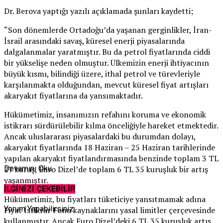
Dr. Berova yaptığı yazılı açıklamada şunları kaydetti;
“Son dönemlerde Ortadoğu’da yaşanan gerginlikler, İran-
İsrail arasındaki savaş, küresel enerji piyasalarında
dalgalanmalar yaratmıştır. Bu da petrol fiyatlarında ciddi
bir yükselişe neden olmuştur. Ülkemizin enerji ihtiyacının
büyük kısmı, bilindiği üzere, ithal petrol ve türevleriyle
karşılanmakta olduğundan, mevcut küresel fiyat artışları
akaryakıt fiyatlarına da yansımaktadır.
Hükümetimiz, insanımızın refahını koruma ve ekonomik
istikrarı sürdürülebilir kılma önceliğiyle hareket etmektedir.
Ancak uluslararası piyasalardaki bu durumdan dolayı,
akaryakıt fiyatlarında 18 Haziran – 25 Haziran tarihlerinde
yapılan akaryakıt fiyatlandırmasında benzinde toplam 3 TL
27 kuruş, Euro Dizel’de toplam 6 TL 35 kuruşluk bir artış
Devamını Oku
yaşanmıştır.
İLGİNİZİ ÇEKEBİLİR
Hükümetimiz, bu fiyatları tüketiciye yansıtmamak adına
Yorum Yapabilirsiniz
Fiyat İstikrar Fonu kaynaklarını yasal limitler çerçevesinde
kullanmıştır. Ancak Euro Dizel’deki 6 TL 35 kuruşluk artış