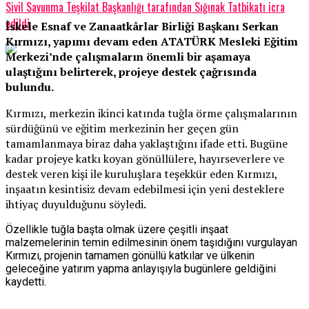
Sivil Savunma Teşkilat Başkanlığı tarafından Sığınak Tatbikatı icra
edildi
İskele Esnaf ve Zanaatkârlar Birliği Başkanı Serkan
Kırmızı, yapımı devam eden ATATÜRK Mesleki Eğitim
Merkezi’nde çalışmaların önemli bir aşamaya
ulaştığını belirterek, projeye destek çağrısında
bulundu.
Kırmızı, merkezin ikinci katında tuğla örme çalışmalarının
sürdüğünü ve eğitim merkezinin her geçen gün
tamamlanmaya biraz daha yaklaştığını ifade etti. Bugüne
kadar projeye katkı koyan gönüllülere, hayırseverlere ve
destek veren kişi ile kuruluşlara teşekkür eden Kırmızı,
inşaatın kesintisiz devam edebilmesi için yeni desteklere
ihtiyaç duyulduğunu söyledi.
Özellikle tuğla başta olmak üzere çeşitli inşaat
malzemelerinin temin edilmesinin önem taşıdığını vurgulayan
Kırmızı, projenin tamamen gönüllü katkılar ve ülkenin
geleceğine yatırım yapma anlayışıyla bugünlere geldiğini
kaydetti.