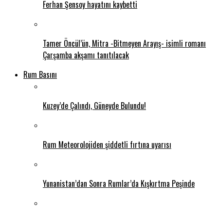
Ferhan Şensoy hayatını kaybetti
Tamer Öncül’ün, Mitra -Bitmeyen Arayış- isimli romanı
Çarşamba akşamı tanıtılacak
Rum Basını
Kuzey’de Çalındı, Güneyde Bulundu!
Rum Meteorolojiden şiddetli fırtına uyarısı
Yunanistan’dan Sonra Rumlar’da Kışkırtma Peşinde