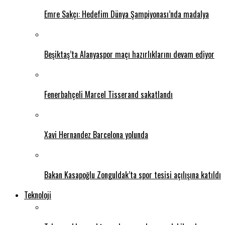
Emre Sakçı: Hedefim Dünya Şampiyonası’nda madalya
Beşiktaş’ta Alanyaspor maçı hazırlıklarını devam ediyor
Fenerbahçeli Marcel Tisserand sakatlandı
Xavi Hernandez Barcelona yolunda
Bakan Kasapoğlu Zonguldak’ta spor tesisi açılışına katıldı
Teknoloji