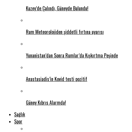
Kuzey’de Çalındı, Güneyde Bulundu!
Rum Meteorolojiden şiddetli fırtına uyarısı
Yunanistan’dan Sonra Rumlar’da Kışkırtma Peşinde
Anastasiadis’in Kovid testi pozitif
Güney Kıbrıs Alarmda!
Sağlık
Spor