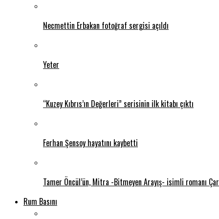
Necmettin Erbakan fotoğraf sergisi açıldı
Yeter
“Kuzey Kıbrıs’ın Değerleri” serisinin ilk kitabı çıktı
Ferhan Şensoy hayatını kaybetti
Tamer Öncül’ün, Mitra -Bitmeyen Arayış- isimli romanı Ça
Rum Basını