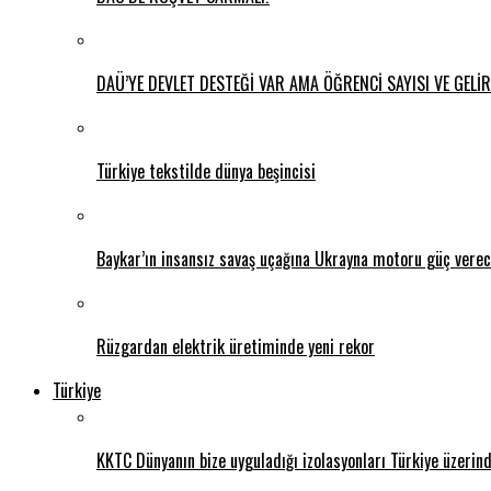
DAÜ’YE DEVLET DESTEĞİ VAR AMA ÖĞRENCİ SAYISI VE GELİ
Türkiye tekstilde dünya beşincisi
Baykar’ın insansız savaş uçağına Ukrayna motoru güç vere
Rüzgardan elektrik üretiminde yeni rekor
Türkiye
KKTC Dünyanın bize uyguladığı izolasyonları Türkiye üzerin