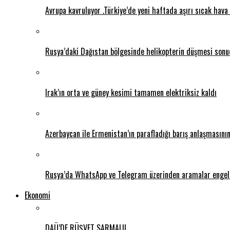
Avrupa kavruluyor .Türkiye’de yeni haftada aşırı sıcak hava 
Rusya’daki Dağıstan bölgesinde helikopterin düşmesi sonuc
Irak’ın orta ve güney kesimi tamamen elektriksiz kaldı
Azerbaycan ile Ermenistan’ın parafladığı barış anlaşmasını
Rusya’da WhatsApp ve Telegram üzerinden aramalar engel
Ekonomi
DAÜ’DE RÜŞVET SARMALI!