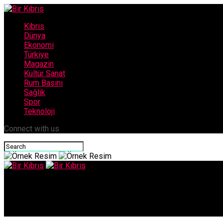
Kıbrıs
Dünya
Ekonomi
Türkiye
Magazin
Kültür Sanat
Rum Basını
Sağlık
Spor
Teknoloji
Connect with us
Bir Kıbrıs
Sivil Savunma Teşkilat Başkanlığı tarafından Sığınak Tatbikatı i