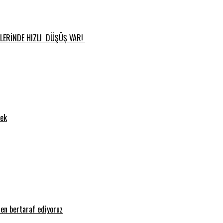
RLERİNDE HIZLI DÜŞÜŞ VAR!
cek
den bertaraf ediyoruz