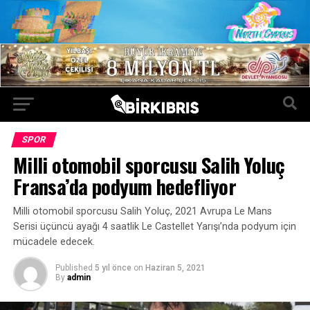
SPOR
Milli otomobil sporcusu Salih Yoluç
Fransa’da podyum hedefliyor
Milli otomobil sporcusu Salih Yoluç, 2021 Avrupa Le Mans
Serisi üçüncü ayağı 4 saatlik Le Castellet Yarışı’nda podyum için
mücadele edecek.
Published
5 yıl önce
on
Haziran 5, 2021
By
admin