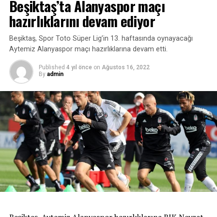
Beşiktaş’ta Alanyaspor maçı
Elimizden gelen en iyi performansı sergileyeceğiz. Bu
hazırlıklarını devam ediyor
şampiyonadaki hedefim kendi derecelerimi geliştirmek.
Bireysel derecelerimi yakalamak. Hepimizi tatmin edecek
Beşiktaş, Spor Toto Süper Lig’in 13. haftasında oynayacağı
başarıları getireceğiz.”
Aytemiz Alanyaspor maçı hazırlıklarına devam etti.
Bahar Oktay: Emre’nin başarıları artacak
Published
4 yıl önce
on
Ağustos 16, 2022
By
admin
Kazan’daki Avrupa Şampiyonası’na Emre Sakçı ile
katılan milli takımlar ve aynı zamanda Fenerbahçe
Yüzme Antrenörü Bahar Oktay, milli sporcunun çok
daha büyük başarılara imza atacağını söyledi.
Bahar Oktay, esas hedeflerinin Dünya Şampiyonası’nda
başarıyı yakalamak olduğunu ifade etti.
“Geçtiğimiz hafta Rusya’nın Kazan kentindeydik. Avrupa
Kısa Kulvar Yüzme Şampiyonası’nı geride bıraktık. Bizim
asıl hedefimiz aralık ayında gerçekleştirilecek Dünya
Şampiyonası. Avrupa Şampiyonası önemli tecrübe
Beşiktaş, Aytemiz Alanyaspor hazırlıklarına BJK Nevzat