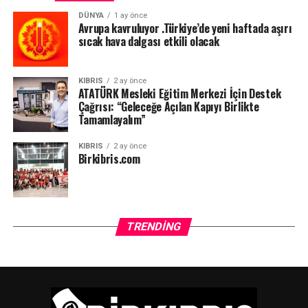
DÜNYA
1 ay önce
Avrupa kavruluyor .Türkiye’de yeni haftada aşırı
sıcak hava dalgası etkili olacak
KIBRIS
2 ay önce
ATATÜRK Mesleki Eğitim Merkezi İçin Destek
Çağrısı: “Geleceğe Açılan Kapıyı Birlikte
Tamamlayalım”
KIBRIS
2 ay önce
Birkibris.com
TRENDING