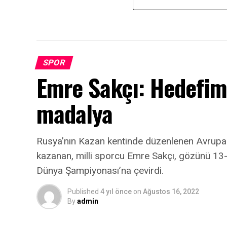
SPOR
Emre Sakçı: Hedefi
madalya
Rusya’nın Kazan kentinde düzenlenen Avrup
kazanan, milli sporcu Emre Sakçı, gözünü 13-1
Dünya Şampiyonası’na çevirdi.
Published
4 yıl önce
on
Ağustos 16, 2022
By
admin