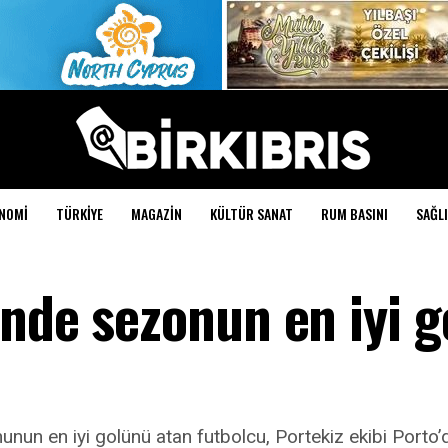
NOMI
TÜRKIYE
MAGAZIN
KÜLTÜR SANAT
RUM BASINI
SAĞLI
nde sezonun en iyi g
n en iyi golünü atan futbolcu, Portekiz ekibi Porto’