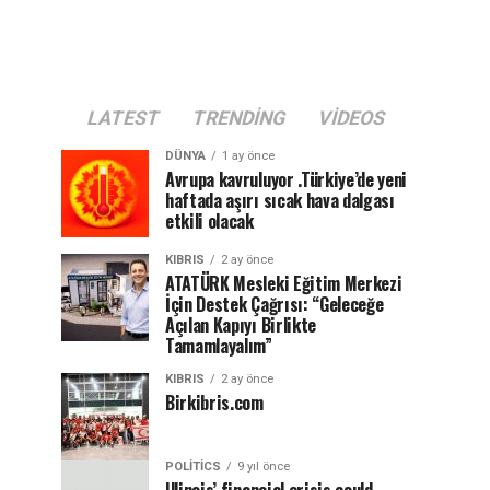
LATEST
TRENDING
VIDEOS
DÜNYA
1 ay önce
Avrupa kavruluyor .Türkiye’de yeni
haftada aşırı sıcak hava dalgası
etkili olacak
KIBRIS
2 ay önce
ATATÜRK Mesleki Eğitim Merkezi
İçin Destek Çağrısı: “Geleceğe
Açılan Kapıyı Birlikte
Tamamlayalım”
KIBRIS
2 ay önce
Birkibris.com
POLITICS
9 yıl önce