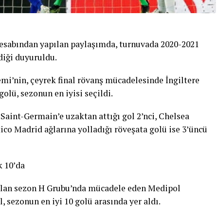
esabından yapılan paylaşımda, turnuvada 2020-2021
diği duyuruldu.
mi’nin, çeyrek final rövanş mücadelesinde İngiltere
golü, sezonun en iyisi seçildi.
Saint-Germain’e uzaktan attığı gol 2’nci, Chelsea
ico Madrid ağlarına yolladığı röveşata golü ise 3’üncü
k 10’da
alan sezon H Grubu’nda mücadele eden Medipol
, sezonun en iyi 10 golü arasında yer aldı.