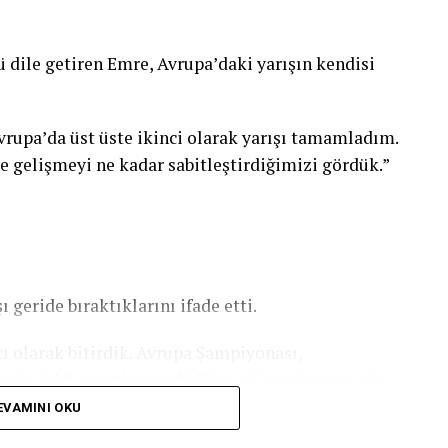
ile getiren Emre, Avrupa’daki yarışın kendisi
vrupa’da üst üste ikinci olarak yarışı tamamladım.
e gelişmeyi ne kadar sabitleştirdiğimizi gördük.”
 geride bıraktıklarını ifade etti.
ı olarak bitirdik. Avrupa Şampiyonası,
çok ciddi umutlar verdi. Dünya Şampiyonası için
 ara vermiyoruz. Bu şampiyona için çok
EVAMINI OKU
formansı sergileyeceğiz. Bu şampiyonadaki hedefim