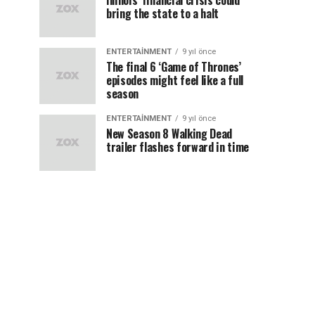
Illinois’ financial crisis could
bring the state to a halt
ENTERTAINMENT
9 yıl önce
The final 6 ‘Game of Thrones’
episodes might feel like a full
season
ENTERTAINMENT
9 yıl önce
New Season 8 Walking Dead
trailer flashes forward in time