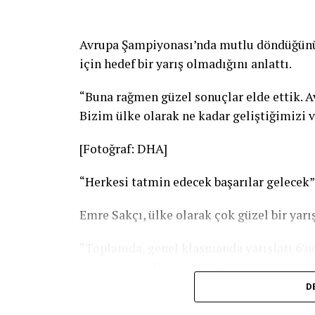
Avrupa Şampiyonası’nda mutlu döndüğünü d
için hedef bir yarış olmadığını anlattı.
“Buna rağmen güzel sonuçlar elde ettik. A
Bizim ülke olarak ne kadar geliştiğimizi v
[Fotoğraf: DHA]
“Herkesi tatmin edecek başarılar gelecek”
Emre Sakçı, ülke olarak çok güzel bir yarışı
“Toplamda, genel klasmanda yarışları 6’nc
önümüzdeki Dünya Şampiyonası için bize 
çalışmalarımız tam gaz devam ediyor, hiç
D
heyecanlıyız. Elimizden gelen en iyi per