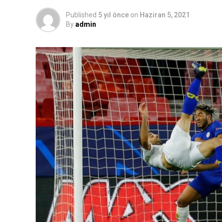
Published
5 yıl önce
on
Haziran 5, 2021
By
admin