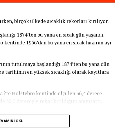
ırken, birçok ülkede sıcaklık rekorları kırılıyor.
şladığı 1874’ten bu yana en sıcak gün yaşandı.
ano kentinde 1956’dan bu yana en sıcak haziran ayı
ının tutulmaya başlandığı 1874’ten bu yana dün
e tarihinin en yüksek sıcaklığı olarak kayıtlara
975’te Holstebro kentinde ölçülen 36,4 derece
de 35,5 dereceyle rekor kırıldığını anımsattı.
 dalgasının bazı bölgelerde şiddetli yağış ve
EVAMINI OKU