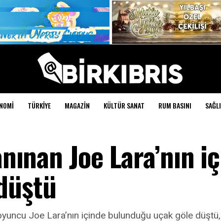
NOMI
TÜRKIYE
MAGAZIN
KÜLTÜR SANAT
RUM BASINI
SAĞLI
anınan Joe Lara’nın i
düştü
oyuncu Joe Lara’nın içinde bulunduğu uçak göle düştü, 