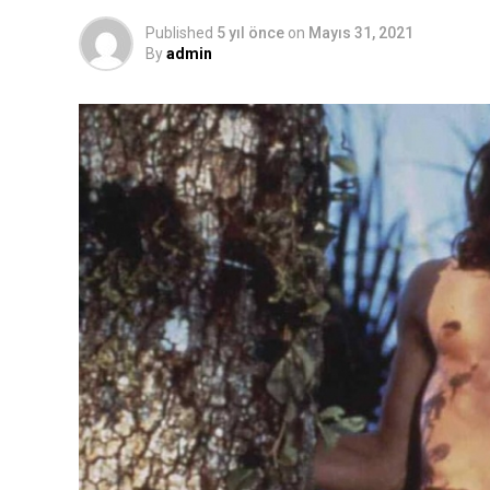
Published
5 yıl önce
on
Mayıs 31, 2021
By
admin