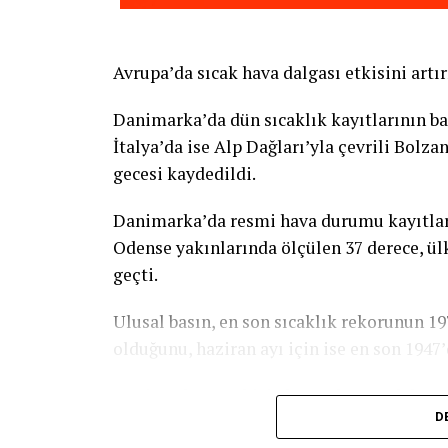
Avrupa’da sıcak hava dalgası etkisini artır
Danimarka’da dün sıcaklık kayıtlarının ba
İtalya’da ise Alp Dağları’yla çevrili Bolz
gecesi kaydedildi.
Danimarka’da resmi hava durumu kayıtlar
Odense yakınlarında ölçülen 37 derece, ülk
geçti.
Ulusal basın, en son sıcaklık rekorunun 1
olduğunu, haziran ayı için ise en son 1947’
Danimarka’yı etkisi altına alan sıcak hava
D
rüzgara da neden olduğu kaydedildi.