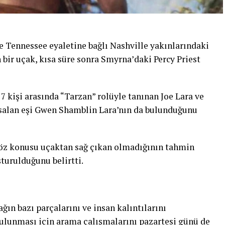
e Tennessee eyaletine bağlı Nashville yakınlarındaki
ir uçak, kısa süre sonra Smyrna’daki Percy Priest
7 kişi arasında “Tarzan” rolüyle tanınan Joe Lara ve
 salan eşi Gwen Shamblin Lara’nın da bulunduğunu
söz konusu uçaktan sağ çıkan olmadığının tahmin
turulduğunu belirtti.
ğın bazı parçalarını ve insan kalıntılarını
bulunması için arama çalışmalarını pazartesi günü de