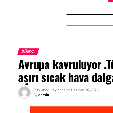
DÜNYA
Avrupa kavruluyor .T
aşırı sıcak hava dalg
Published
1 ay önce
on
Haziran 28, 2026
By
admin