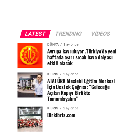
LATEST
TRENDING
VIDEOS
DÜNYA
1 ay önce
Avrupa kavruluyor .Türkiye’de yeni
haftada aşırı sıcak hava dalgası
etkili olacak
KIBRIS
2 ay önce
ATATÜRK Mesleki Eğitim Merkezi
İçin Destek Çağrısı: “Geleceğe
Açılan Kapıyı Birlikte
Tamamlayalım”
KIBRIS
2 ay önce
Birkibris.com