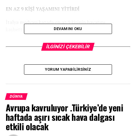
EN AZ 9 KİŞİ YAŞAMINI YİTİRDİ
İtalya medyası kazada en az 9 kişinin hayatını
kaybettiğini duyurdu.
DEVAMINI OKU
Edinilen bilgiye göre, 2 çocuk hastaneye kaldırıldı.
İLGİNİZİ ÇEKEBİLİR
İtalya’nın itfaiye ve kurtarma hizmeti kurumu Vigili de
Fuoco’nun paylaşımında ise kazanın meydana geldiği
YORUM YAPABILIRSINIZ
bölgeye ambulans helikopter sevk edildiği ifade edildi.
Koronavirüs nedeniyle kapatılan ve bir süre önce
yeniden kullanıma sokulan Stresa-Mottarone teleferik
DÜNYA
hattı 2016’da yenilenmişti.
Avrupa kavruluyor .Türkiye’de yeni
haftada aşırı sıcak hava dalgası
İLGİLİ KONU:
etkili olacak
UP NEXT