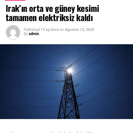
hastaneye kaldırıldı.” ifadesini kullandı.
Irak’ın orta ve güney kesimi
tamamen elektriksiz kaldı
Published
12 ay önce
on
Ağustos 12, 2025
By
admin