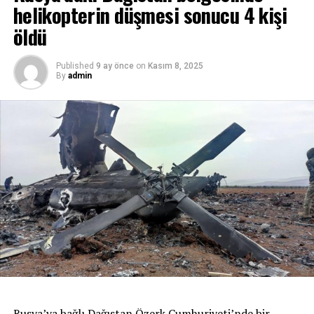
helikopterin düşmesi sonucu 4 kişi
İtalya’da ise Afrika kaynaklı aşırı sıcak hava dalgası
öldü
sebebiyle birçok kentte “kırmızı” alarm durumu devam
ederken, bu kentlerden biri olan kuzeydeki Bolzano’da
1956 yılından bu yana en sıcak haziran ayı gecesi
Published
9 ay önce
on
Kasım 8, 2025
By
admin
kaydedildi.
Bolzano’da dün gece en düşük sıcaklık 25,4 derece
ölçüldü ve gece boyunca bu değer daha aşağıya düşmedi.
Basına yansıyan uzmanların hava tahminlerine göre, bir
haftadır devam eden aşırı sıcaklıkların 29 Haziran’a
kadar farklı noktalarda zirve yapması öngörülüyor.
Fransa’da ise, aşırı sıcaklar nedeniyle can kaybı hızla
artıyor. Kentte cenaze töreni öncesi naaşların muhafaza
edildiği cenaze salonlarının dolduğu belirtildi. Fransa
Ulusal Cenaze Hizmetleri Federasyonu Sözcüsü,
Paris’teki iki cenaze salonunun da dolduğunu doğruladı,
kente yakın çevresindeki cenaze salonlarında da
Rusya’ya bağlı Dağıstan Özerk Cumhuriyeti’nde bir