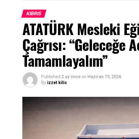
KIBRIS
ATATÜRK Mesleki Eği
Çağrısı: “Geleceğe Aç
Tamamlayalım”
Published
2 ay önce
on
Haziran 19, 2026
By
izzet kilic