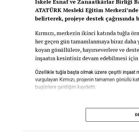
İskele Esnaf ve Zanaatkârlar Birliği 
ATATÜRK Mesleki Eğitim Merkezi’nde 
belirterek, projeye destek çağrısında 
Kırmızı, merkezin ikinci katında tuğla ö
her geçen gün tamamlanmaya biraz daha yak
koyan gönüllülere, hayırseverlere ve deste
inşaatın kesintisiz devam edebilmesi için
Özellikle tuğla başta olmak üzere çeşitli inşaat
vurgulayan Kırmızı, projenin tamamen gönüllü kat
bugünlere geldiğini kaydetti.
“Bu Proje Gençlerin Geleceğine Ya
D
ATATÜRK Mesleki Eğitim Merkezi’nin yalnı
merkezin gelecekte gençlerin meslek öğren