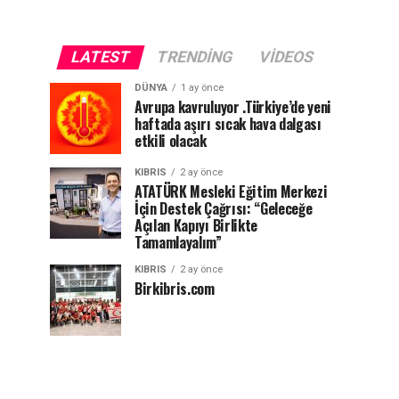
LATEST
TRENDING
VIDEOS
DÜNYA
1 ay önce
Avrupa kavruluyor .Türkiye’de yeni
haftada aşırı sıcak hava dalgası
etkili olacak
KIBRIS
2 ay önce
ATATÜRK Mesleki Eğitim Merkezi
İçin Destek Çağrısı: “Geleceğe
Açılan Kapıyı Birlikte
Tamamlayalım”
KIBRIS
2 ay önce
Birkibris.com