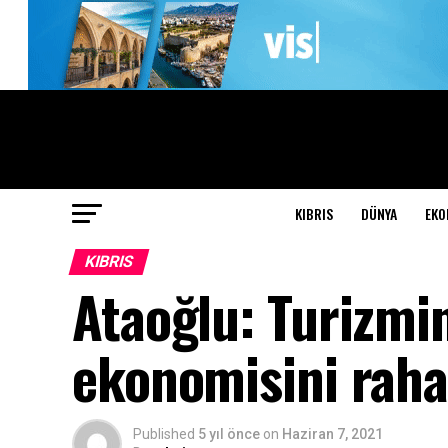
KIBRIS
DÜNYA
EKO
KIBRIS
Ataoğlu: Turizmi
ekonomisini raha
Published
5 yıl önce
on
Haziran 7, 2021