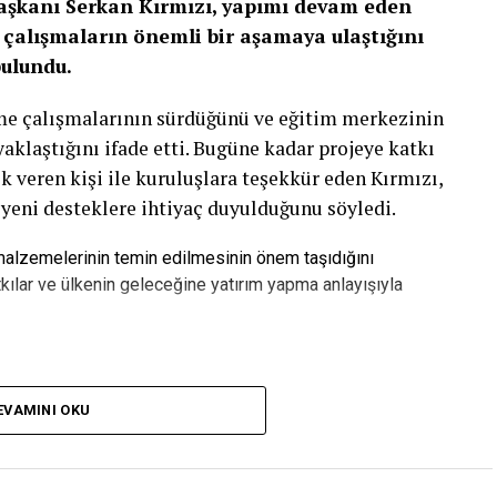
Başkanı Serkan Kırmızı, yapımı devam eden
çalışmaların önemli bir aşamaya ulaştığını
bulundu.
rme çalışmalarının sürdüğünü ve eğitim merkezinin
laştığını ifade etti. Bugüne kadar projeye katkı
k veren kişi ile kuruluşlara teşekkür eden Kırmızı,
 yeni desteklere ihtiyaç duyulduğunu söyledi.
 malzemelerinin temin edilmesinin önem taşıdığını
kılar ve ülkenin geleceğine yatırım yapma anlayışıyla
pılan Yatırımdır”
EVAMINI OKU
zca bir bina olmadığını belirten Serkan Kırmızı,
ebileceği, üretime katılabileceği ve kendi