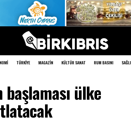
NOMI
TÜRKIYE
MAGAZIN
KÜLTÜR SANAT
RUM BASINI
SAĞLI
n başlaması ülke
tlatacak