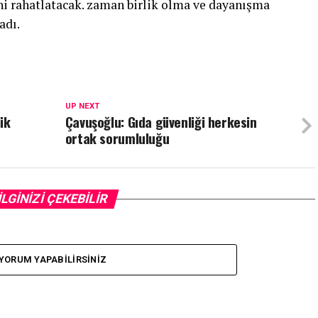
i rahatlatacak. zaman birlik olma ve dayanışma
adı.
UP NEXT
ik
Çavuşoğlu: Gıda güvenliği herkesin
ortak sorumluluğu
İLGİNİZİ ÇEKEBİLİR
YORUM YAPABILIRSINIZ