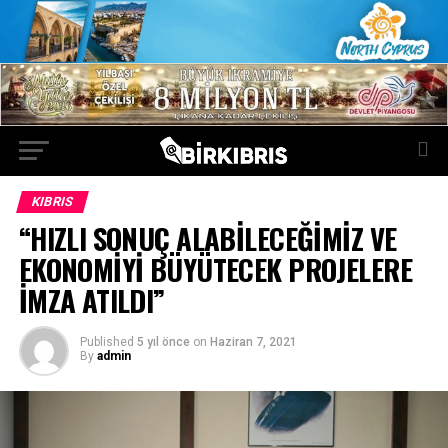
KIBRIS
“HIZLI SONUÇ ALABİLECEĞİMİZ VE
EKONOMİYİ BÜYÜTECEK PROJELERE
İMZA ATILDI”
Published
5 yıl önce
on
Haziran 7, 2021
By
admin