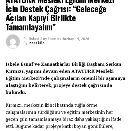
İçin Destek Çağrısı: “Geleceğe
Ekonomi ve Enerji Bakanlığı Müsteşarı Aşıkoğlu, yazılı
Açılan Kapıyı Birlikte
bir açıklama yaparak, TC Ticaret Bakanı Mehmet Muş’un
geçen haftaki ziyareti sırasında Türkiye hükümeti ile
Tamamlayalım”
KKTC hükümeti arasında ticaretin ve ekonomik iş
birliğinin geliştirilmesine yönelik imzalanan protokolü
Published
2 ay önce
on
Haziran 19, 2026
değerlendirdi.
By
izzet kilic
Aşıkoğlu, Türkiye hükümeti ile KKTC hükümeti arasında
ticaretin ve ekonomik iş birliğinin geliştirilmesine
İskele Esnaf ve Zanaatkârlar Birliği Başkanı Serkan
yönelik imzalanan anlaşmada 29 maddenin olduğuna
Kırmızı, yapımı devam eden ATATÜRK Mesleki
işaret ederek, “anlaşmada yer alan ve 5 alanda gelişme
Eğitim Merkezi’nde çalışmaların önemli bir aşamaya
olması halinde KKTC’nin kaderini değiştirebilecek bir
ulaştığını belirterek, projeye destek çağrısında
şans yakalayabileceğini” ifade etti.
bulundu.
“2 YILDIR KIYI ANLAŞMASININ GÜNCELLENMESİ İÇİN
Kırmızı, merkezin ikinci katında tuğla örme
ÇALIŞIYORUZ”
çalışmalarının sürdüğünü ve eğitim merkezinin her
geçen gün tamamlanmaya biraz daha yaklaştığını ifade
Aşıkoğlu, KKTC ile Türkiye Cumhuriyeti arasında
etti. Bugüne kadar projeye katkı koyan gönüllülere,