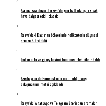
Avrupa kavruluyor .Türkiye’de yeni haftada aşırı sıcak
hava dalgası etkili olacak
Rusya’daki Dağıstan bölgesinde helikopterin düşmesi
sonucu 4 kişi öldü
Irak’ın orta ve güney kesimi tamamen elektriksiz kaldı
Azerbaycan ile Ermenistan’ın parafladığı barış
anlaşmasının metni açıklandı
Rusya’da WhatsApp ve Telegram üzerinden aramalar