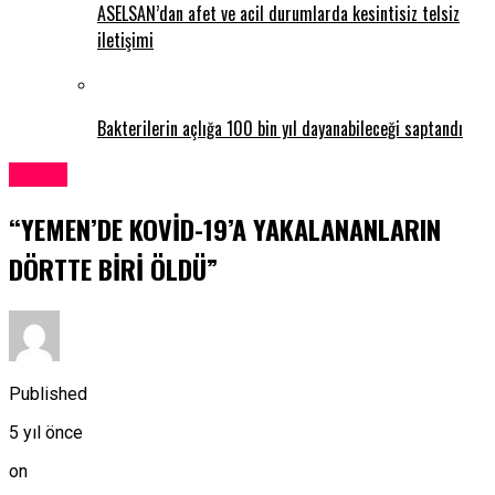
ASELSAN’dan afet ve acil durumlarda kesintisiz telsiz
iletişimi
Bakterilerin açlığa 100 bin yıl dayanabileceği saptandı
Dünya
“YEMEN’DE KOVİD-19’A YAKALANANLARIN
DÖRTTE BİRİ ÖLDÜ”
Published
5 yıl önce
on