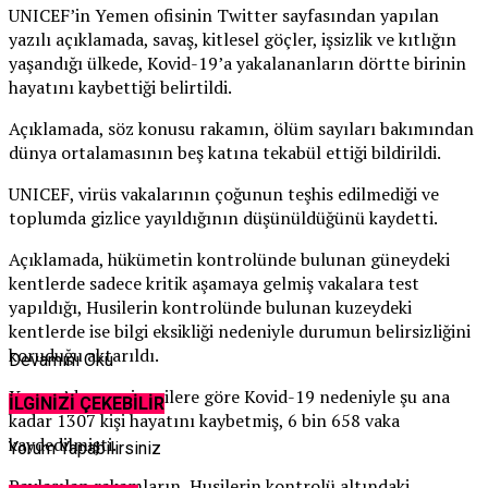
UNICEF’in Yemen ofisinin Twitter sayfasından yapılan
yazılı açıklamada, savaş, kitlesel göçler, işsizlik ve kıtlığın
yaşandığı ülkede, Kovid-19’a yakalananların dörtte birinin
hayatını kaybettiği belirtildi.
Açıklamada, söz konusu rakamın, ölüm sayıları bakımından
dünya ortalamasının beş katına tekabül ettiği bildirildi.
UNICEF, virüs vakalarının çoğunun teşhis edilmediği ve
toplumda gizlice yayıldığının düşünüldüğünü kaydetti.
Açıklamada, hükümetin kontrolünde bulunan güneydeki
kentlerde sadece kritik aşamaya gelmiş vakalara test
yapıldığı, Husilerin kontrolünde bulunan kuzeydeki
kentlerde ise bilgi eksikliği nedeniyle durumun belirsizliğini
koruduğu aktarıldı.
Devamını Oku
Yemen’de resmi verilere göre Kovid-19 nedeniyle şu ana
İLGİNİZİ ÇEKEBİLİR
kadar 1307 kişi hayatını kaybetmiş, 6 bin 658 vaka
kaydedilmişti.
Yorum Yapabilirsiniz
Paylaşılan rakamların, Husilerin kontrolü altındaki