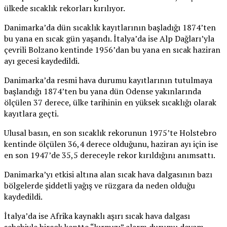
ülkede sıcaklık rekorları kırılıyor.
Danimarka’da dün sıcaklık kayıtlarının başladığı 1874’ten
bu yana en sıcak gün yaşandı. İtalya’da ise Alp Dağları’yla
çevrili Bolzano kentinde 1956’dan bu yana en sıcak haziran
ayı gecesi kaydedildi.
Danimarka’da resmi hava durumu kayıtlarının tutulmaya
başlandığı 1874’ten bu yana dün Odense yakınlarında
ölçülen 37 derece, ülke tarihinin en yüksek sıcaklığı olarak
kayıtlara geçti.
Ulusal basın, en son sıcaklık rekorunun 1975’te Holstebro
kentinde ölçülen 36,4 derece olduğunu, haziran ayı için ise
en son 1947’de 35,5 dereceyle rekor kırıldığını anımsattı.
Danimarka’yı etkisi altına alan sıcak hava dalgasının bazı
bölgelerde şiddetli yağış ve rüzgara da neden olduğu
kaydedildi.
İtalya’da ise Afrika kaynaklı aşırı sıcak hava dalgası
sebebiyle birçok kentte “kırmızı” alarm durumu devam