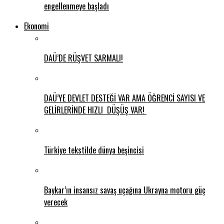
engellenmeye başladı
Ekonomi
DAÜ’DE RÜŞVET SARMALI!
DAÜ’YE DEVLET DESTEĞİ VAR AMA ÖĞRENCİ SAYISI VE
GELİRLERİNDE HIZLI DÜŞÜŞ VAR!
Türkiye tekstilde dünya beşincisi
Baykar’ın insansız savaş uçağına Ukrayna motoru güç
verecek