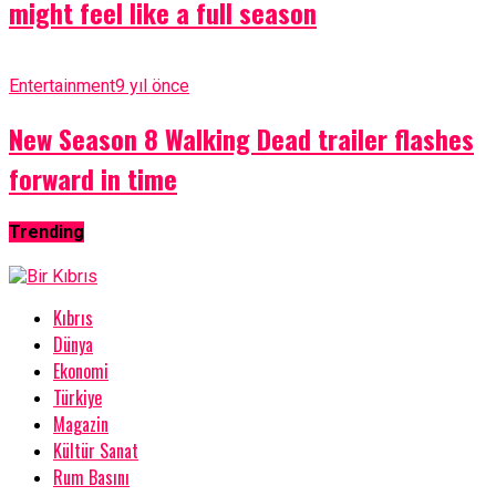
might feel like a full season
Entertainment
9 yıl önce
New Season 8 Walking Dead trailer flashes
forward in time
Trending
Kıbrıs
Dünya
Ekonomi
Türkiye
Magazin
Kültür Sanat
Rum Basını