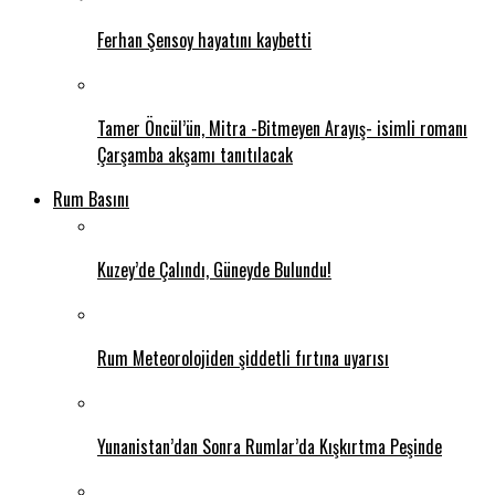
Ferhan Şensoy hayatını kaybetti
Tamer Öncül’ün, Mitra -Bitmeyen Arayış- isimli romanı
Çarşamba akşamı tanıtılacak
Rum Basını
Kuzey’de Çalındı, Güneyde Bulundu!
Rum Meteorolojiden şiddetli fırtına uyarısı
Yunanistan’dan Sonra Rumlar’da Kışkırtma Peşinde