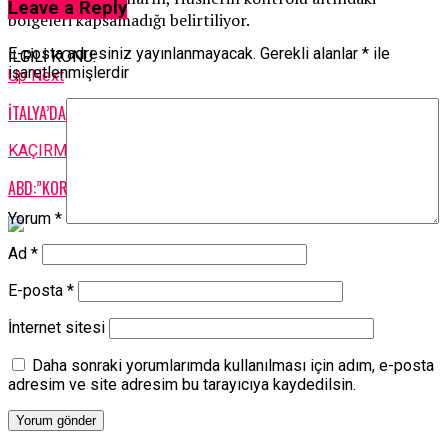
Leave a Reply
bölgeleri kapsamadığı belirtiliyor.
E-posta adresiniz yayınlanmayacak.
Gerekli alanlar
*
ile
İLGİLİ KONU:
işaretlenmişlerdir
Up Next
İTALYA’DA TELEFERİK KAZASI: 9 ÖLÜ
KAÇIRMAYIN
ABD:”KORONAVİRÜSÜN KÖKENİ YENİDEN ARAŞTIRILALI”
Yorum
*
Ad
*
E-posta
*
İnternet sitesi
Daha sonraki yorumlarımda kullanılması için adım, e-posta
adresim ve site adresim bu tarayıcıya kaydedilsin.