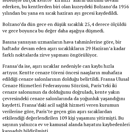
ederken, bu kentlerden biri olan kuzeydeki Bolzano’da 1956
yılından bu yana en sıcak haziran ayı gecesi kaydedildi.
Bolzano’da dün gece en düşük sıcaklık 25,4 derece ölçüldü
ve gece boyunca bu değer daha aşağıya düşmedi.
Basına yansıyan uzmanların hava tahminlerine göre, bir
haftadır devam eden aşırı sıcaklıkların 29 Haziran’a kadar
farklı noktalarda zirve yapması öngörülüyor.
Fransa’da ise, aşırı sıcaklar nedeniyle can kaybı hızla
artıyor. Kentte cenaze töreni öncesi naaşların muhafaza
edildiği cenaze salonlarının dolduğu belirtildi. Fransa Ulusal
Cenaze Hizmetleri Federasyonu Sözcüsü, Paris’teki iki
cenaze salonunun da dolduğunu doğruladı, kente yakın
çevresindeki cenaze salonlarında da yoğunluk yaşandığını
kaydetti. Fransa’daki acil sağlık hizmeti veren kurumun
verilerine göre, Paris’te geçen gün aşırı sıcaklardan
etkilendiği değerlendirilen 109 kişi yaşamını yitirmişti. Bu
sayının yalnızca ev ve kamusal alanda hayatını kaybedenleri
kapsadığı bildirilmişti.