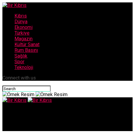
Kıbrıs
Dünya
Ekonomi
Türkiye
Magazin
Kültür Sanat
Rum Basını
Sağlık
Spor
Teknoloji
Connect with us
Bir Kıbrıs
“YEMEN’DE KOVİD-19’A YAKALANANLARIN DÖRTTE BİRİ ÖLDÜ”