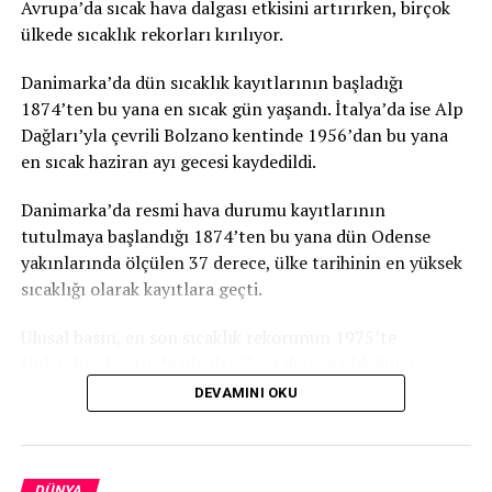
Avrupa’da sıcak hava dalgası etkisini artırırken, birçok
ülkede sıcaklık rekorları kırılıyor.
Danimarka’da dün sıcaklık kayıtlarının başladığı
1874’ten bu yana en sıcak gün yaşandı. İtalya’da ise Alp
Dağları’yla çevrili Bolzano kentinde 1956’dan bu yana
en sıcak haziran ayı gecesi kaydedildi.
Danimarka’da resmi hava durumu kayıtlarının
tutulmaya başlandığı 1874’ten bu yana dün Odense
yakınlarında ölçülen 37 derece, ülke tarihinin en yüksek
sıcaklığı olarak kayıtlara geçti.
Ulusal basın, en son sıcaklık rekorunun 1975’te
Holstebro kentinde ölçülen 36,4 derece olduğunu,
haziran ayı için ise en son 1947’de 35,5 dereceyle rekor
DEVAMINI OKU
kırıldığını anımsattı.
Danimarka’yı etkisi altına alan sıcak hava dalgasının
bazı bölgelerde şiddetli yağış ve rüzgara da neden
DÜNYA