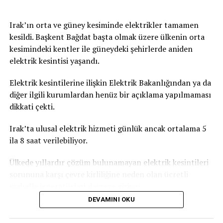
Irak’ın orta ve güney kesiminde elektrikler tamamen
kesildi. Başkent Bağdat başta olmak üzere ülkenin orta
kesimindeki kentler ile güneydeki şehirlerde aniden
elektrik kesintisi yaşandı.
Elektrik kesintilerine ilişkin Elektrik Bakanlığından ya da
diğer ilgili kurumlardan henüz bir açıklama yapılmaması
dikkati çekti.
Irak’ta ulusal elektrik hizmeti günlük ancak ortalama 5
ila 8 saat verilebiliyor.
Ülkede yıllardır çözüm bulunamayan elektrik kesintileri
sorununa karşı çevre kirliliğine neden olan ücretli
mahalle jeneratörleri devreye giriyor.
DEVAMINI OKU