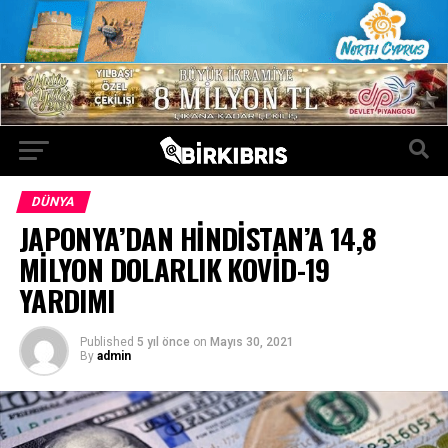
DÜNYA
JAPONYA’DAN HİNDİSTAN’A 14,8
MİLYON DOLARLIK KOVİD-19
YARDIMI
Published
5 yıl önce
on
Mayıs 30, 2021
By
admin