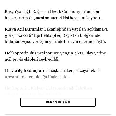
Paris’teki iki cenaze salonunun da dolduğunu doğruladı,
kente yakın çevresindeki cenaze salonlarında da
Rusya’ya bağlı Dağıstan Özerk Cumhuriyeti’nde bir
yoğunluk yaşandığını kaydetti. Fransa’daki acil sağlık
helikopterin düşmesi sonucu 4 kişi hayatını kaybetti.
hizmeti veren kurumun verilerine göre, Paris’te geçen
gün aşırı sıcaklardan etkilendiği değerlendirilen 109 kişi
Rusya Acil Durumlar Bakanlığından yapılan açıklamaya
yaşamını yitirmişti. Bu sayının yalnızca ev ve kamusal
göre, “Ka-226” tipi helikopter, Dağıstan bölgesinde
alanda hayatını kaybedenleri kapsadığı bildirilmişti.
bulunan Açisu yerleşim yerinde bir evin üzerine düştü.
Türkiye’de de yeni haftada aşırı sıcak hava dalgası etkili
Helikopterin düşmesi sonucu yangın çıktı. Olay yerine
olacak. İstanbul’da hava sıcaklığının yarın 31 dereceye,
acil servis ekipleri sevk edildi.
Salı günü ise 35 dereceyi ulaşması bekleniyor. Türkiye
Olayla ilgili soruşturma başlatılırken, kazaya teknik
basınında yer alan haberlere göre Akdeniz Bölgesi
arızanın neden olduğu ifade edildi.
genelinde gölgede hissedilen sıcaklık 36-39 derece.
Güneş altında ve asfalt alanlarda ise sıcaklık 50 dereceyi
Helikopterin, Kizlyar Elektromekanik Fabrikası
geçiyor.
çalışanlarını taşıdığı belirtildi.
DEVAMINI OKU
Dağıstan Özerk Cumhuriyeti Başkanı Sergey Melikov,
Telegram kanalından yaptığı açıklamada, olay yerinde