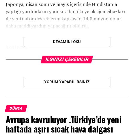
Japonya, nisan sonu ve mayıs içerisinde Hindistan’a
yaptığı yardımların yanı sıra bu ülkeye oksijen cihazları
ile ventilatör desteklerini kapsayan 14,8 milyon dolar
daha maddi yardım yapacağını bildirdi.
DEVAMINI OKU
İLGİLİ KONU:
UP NEXT
İLGİNİZİ ÇEKEBİLİR
Arap koalisyonu: Husilere ait bomba yüklü İHA imha
edildi
YORUM YAPABILIRSINIZ
DÜNYA
Avrupa kavruluyor .Türkiye’de yeni
haftada aşırı sıcak hava dalgası