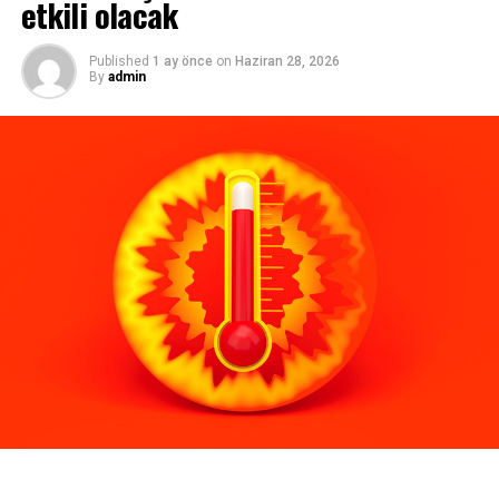
etkili olacak
Published
1 ay önce
on
Haziran 28, 2026
By
admin