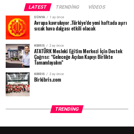
LATEST
TRENDING
VIDEOS
DÜNYA
1 ay önce
Avrupa kavruluyor .Türkiye’de yeni haftada aşırı
sıcak hava dalgası etkili olacak
KIBRIS
2 ay önce
ATATÜRK Mesleki Eğitim Merkezi İçin Destek
Çağrısı: “Geleceğe Açılan Kapıyı Birlikte
Tamamlayalım”
KIBRIS
2 ay önce
Birkibris.com
TRENDING