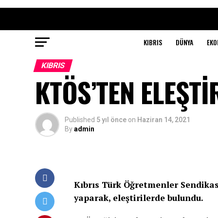
KIBRIS
DÜNYA
EKO
KIBRIS
KTÖS’TEN ELEŞTİ
Published
5 yıl önce
on
Haziran 14, 2021
By
admin
Kıbrıs Türk Öğretmenler Sendikas
yaparak, eleştirilerde bulundu.