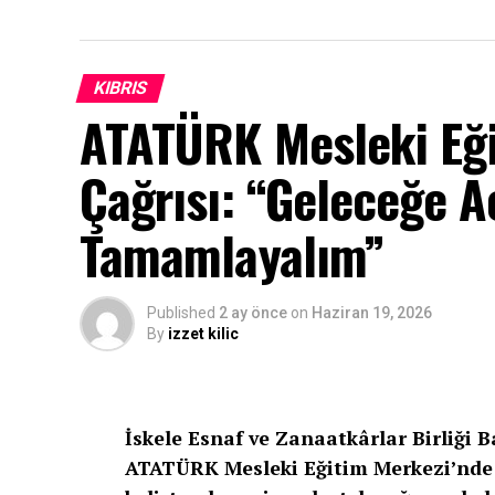
KIBRIS
ATATÜRK Mesleki Eği
Çağrısı: “Geleceğe Aç
Tamamlayalım”
Published
2 ay önce
on
Haziran 19, 2026
By
izzet kilic
İskele Esnaf ve Zanaatkârlar Birliği 
ATATÜRK Mesleki Eğitim Merkezi’nde 