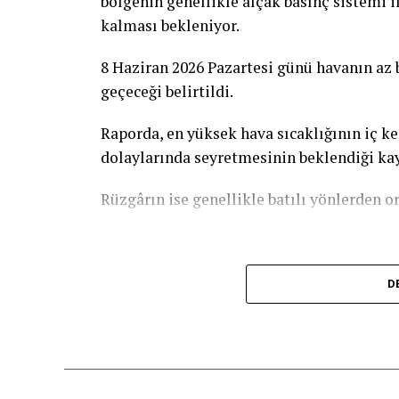
bölgenin genellikle alçak basınç sistemi il
kalması bekleniyor.
8 Haziran 2026 Pazartesi günü havanın az b
geçeceği belirtildi.
Raporda, en yüksek hava sıcaklığının iç ke
dolaylarında seyretmesinin beklendiği kay
Rüzgârın ise genellikle batılı yönlerden 
D