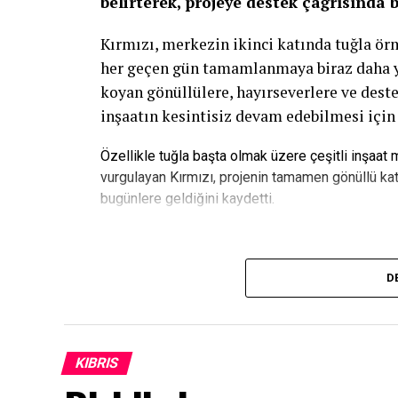
belirterek, projeye destek çağrısında 
Kırmızı, merkezin ikinci katında tuğla ö
her geçen gün tamamlanmaya biraz daha yak
koyan gönüllülere, hayırseverlere ve deste
inşaatın kesintisiz devam edebilmesi için
Özellikle tuğla başta olmak üzere çeşitli inşaat
vurgulayan Kırmızı, projenin tamamen gönüllü kat
bugünlere geldiğini kaydetti.
“Bu Proje Gençlerin Geleceğine Ya
D
ATATÜRK Mesleki Eğitim Merkezi’nin yalnı
merkezin gelecekte gençlerin meslek öğren
ayakları üzerinde durabileceği önemli bir 
KIBRIS