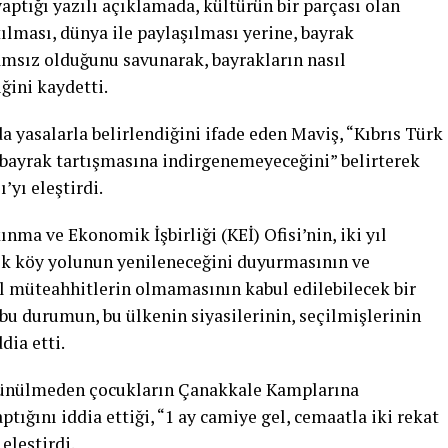
ptığı yazılı açıklamada, kültürün bir parçası olan
lması, dünya ile paylaşılması yerine, bayrak
msız olduğunu savunarak, bayrakların nasıl
iğini kaydetti.
a yasalarla belirlendiğini ifade eden Maviş, “Kıbrıs Türk
ayrak tartışmasına indirgenemeyeceğini” belirterek
’yı eleştirdi.
nma ve Ekonomik İşbirliği (KEİ) Ofisi’nin, iki yıl
ik köy yolunun yenileneceğini duyurmasının ve
el müteahhitlerin olmamasının kabul edilebilecek bir
bu durumun, bu ülkenin siyasilerinin, seçilmişlerinin
dia etti.
şünülmeden çocukların Çanakkale Kamplarına
tığını iddia ettiği, “1 ay camiye gel, cemaatla iki rekat
eleştirdi.