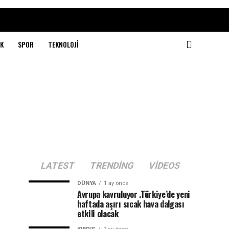
K
SPOR
TEKNOLOJI
LATEST
TRENDING
VIDEOS
DÜNYA
1 ay önce
Avrupa kavruluyor .Türkiye’de yeni
haftada aşırı sıcak hava dalgası
etkili olacak