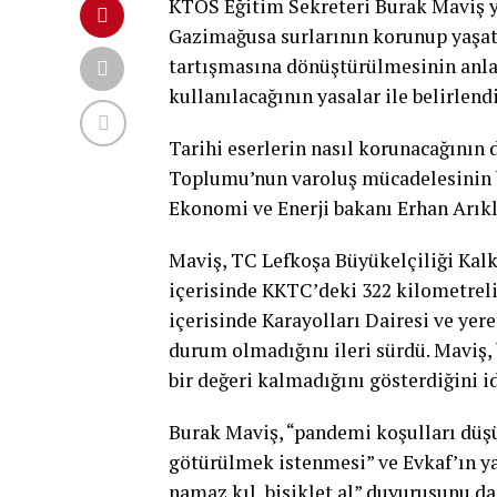
KTÖS Eğitim Sekreteri Burak Maviş ya
Gazimağusa surlarının korunup yaşatı
tartışmasına dönüştürülmesinin anla
kullanılacağının yasalar ile belirlend
Tarihi eserlerin nasıl korunacağının d
Toplumu’nun varoluş mücadelesinin b
Ekonomi ve Enerji bakanı Erhan Arıklı
Maviş, TC Lefkoşa Büyükelçiliği Kalkı
içerisinde KKTC’deki 322 kilometrel
içerisinde Karayolları Dairesi ve yer
durum olmadığını ileri sürdü. Maviş, 
bir değeri kalmadığını gösterdiğini id
Burak Maviş, “pandemi koşulları dü
götürülmek istenmesi” ve Evkaf’ın yap
namaz kıl, bisiklet al” duyurusunu da 