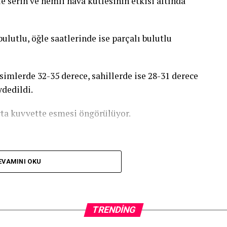
e serin ve nemli hava kütlesinin etkisi altında
ulutlu, öğle saatlerinde ise parçalı bulutlu
simlerde 32-35 derece, sahillerde ise 28-31 derece
dedildi.
orta kuvvette esmesi öngörülüyor.
EVAMINI OKU
TRENDING