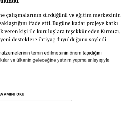
bulundu.
rme çalışmalarının sürdüğünü ve eğitim merkezinin
laştığını ifade etti. Bugüne kadar projeye katkı
k veren kişi ile kuruluşlara teşekkür eden Kırmızı,
 yeni desteklere ihtiyaç duyulduğunu söyledi.
 malzemelerinin temin edilmesinin önem taşıdığını
kılar ve ülkenin geleceğine yatırım yapma anlayışıyla
pılan Yatırımdır”
EVAMINI OKU
zca bir bina olmadığını belirten Serkan Kırmızı,
ebileceği, üretime katılabileceği ve kendi
eğitim yuvası olacağını söyledi.