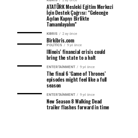
KIBRIS
2 ay önce
ATATÜRK Mesleki Eğitim Merkezi
İçin Destek Çağrısı: “Geleceğe
Açılan Kapıyı Birlikte
Tamamlayalım”
KIBRIS
2 ay önce
Birkibris.com
POLITICS
9 yıl önce
Illinois’ financial crisis could
bring the state to a halt
ENTERTAINMENT
9 yıl önce
The final 6 ‘Game of Thrones’
episodes might feel like a full
season
ENTERTAINMENT
9 yıl önce
New Season 8 Walking Dead
trailer flashes forward in time