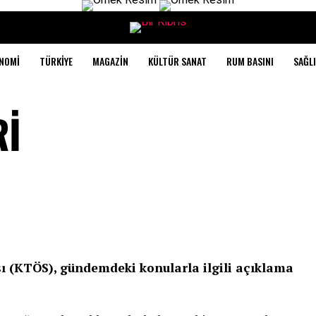
NOMI
TÜRKIYE
MAGAZIN
KÜLTÜR SANAT
RUM BASINI
SAĞLI
Rİ
ı (KTÖS), gündemdeki konularla ilgili açıklama