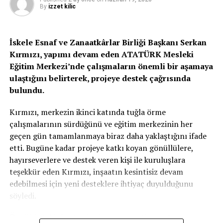
Ardından, KKTC hükümeti de 11 Nisan 2020 tarihinde
By
izzet kilic
koronavirüs önlemleri kapsamında tüm kara ve hava
sınır kapılarının 30 Nisan’a kadar KKTC vatandaşı
olmayanlara kapatılmasına karar vermiş, ancak pandemi
İskele Esnaf ve Zanaatkârlar Birliği Başkanı Serkan
süresince alınan bazı kararlarla, bazı kapılardan Güney
Kırmızı, yapımı devam eden ATATÜRK Mesleki
Kıbrıs’ta öğrenim gören öğrenciler, çalışanlar ve tedavi
Eğitim Merkezi’nde çalışmaların önemli bir aşamaya
görenler için geçişlere izin verilmişti.
ulaştığını belirterek, projeye destek çağrısında
bulundu.
Bugün saat 08.00 itibarıyla geçişlere açılan kapılarla
ilgili Cumhurbaşkanı Ersin Tatar ile Kıbrıslı Rum lider
Kırmızı, merkezin ikinci katında tuğla örme
Nikos Anastasiadis, dün çevirim içi görüşme yapmış,
çalışmalarının sürdüğünü ve eğitim merkezinin her
görüşmeye BM Barış Gücü Misyon Şefi Elizabeth Spehar
geçen gün tamamlanmaya biraz daha yaklaştığını ifade
da katılmıştı.
etti. Bugüne kadar projeye katkı koyan gönüllülere,
hayırseverlere ve destek veren kişi ile kuruluşlara
LOKMACI ESNAFI HAZIR
teşekkür eden Kırmızı, inşaatın kesintisiz devam
edebilmesi için yeni desteklere ihtiyaç duyulduğunu
Öte yandan, özellikle yaya geçişlerin sıkça yaşandığı
söyledi.
Lokmacı Sınır Kapısı’nın açılması bölge esnafında
işlerin artması beklentisini yaratırken, esnafın dünden
Özellikle tuğla başta olmak üzere çeşitli inşaat