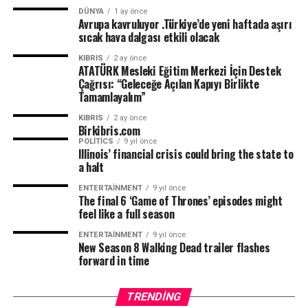
Aşılı veya hastalığı geçirmiş ise yolculuktan önce son 72
DÜNYA
1 ay önce
Avrupa kavruluyor .Türkiye’de yeni haftada aşırı
saat negatif PCR sonucu ile karantinasız giriş.
sıcak hava dalgası etkili olacak
Aşısız ise yolculuktan önce son 72 saat negatif PCR
KIBRIS
2 ay önce
sonucu ve 7 gün karantina.
ATATÜRK Mesleki Eğitim Merkezi İçin Destek
YEŞİL:
Çağrısı: “Geleceğe Açılan Kapıyı Birlikte
Aşılı veya hastalığı geçirmiş ise kısıtlama yok.
Tamamlayalım”
Aşısız ise yolculuk öncesi son 72 saat negatif PCR
KIBRIS
2 ay önce
sonucu ile karantinasız giriş.
Birkibris.com
POLITICS
9 yıl önce
GRİ:
Illinois’ financial crisis could bring the state to
Girişler, bireysel başvuru ile özel izne tabi.
a halt
ENTERTAINMENT
9 yıl önce
GENEL KURALLAR:
The final 6 ‘Game of Thrones’ episodes might
feel like a full season
•Tüm giriş kapılarında PCR / LAMP / ANTİJEN testleri
ENTERTAINMENT
9 yıl önce
uygulanabilir.
New Season 8 Walking Dead trailer flashes
•Aşılı kişi: Aşı programını tamamlamış. Son dozdan 14
forward in time
gün sonrasından 6 aya kadar.
SINOVAC BIOTECH: 2 DOZ
TRENDING
SINOPHARM: 2 DOZ