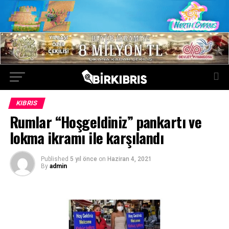
KIBRIS
Rumlar “Hoşgeldiniz” pankartı ve
lokma ikramı ile karşılandı
Published
5 yıl önce
on
Haziran 4, 2021
By
admin