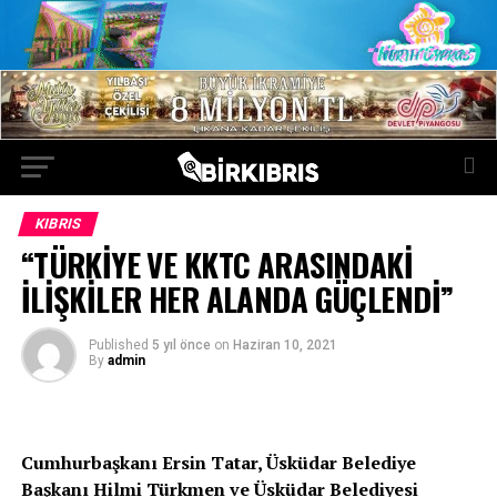
KIBRIS
“TÜRKİYE VE KKTC ARASINDAKİ
İLİŞKİLER HER ALANDA GÜÇLENDİ”
Published
5 yıl önce
on
Haziran 10, 2021
By
admin
Cumhurbaşkanı Ersin Tatar, Üsküdar Belediye
Başkanı Hilmi Türkmen ve Üsküdar Belediyesi