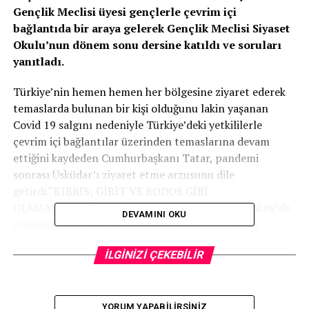
Gençlik Meclisi üyesi gençlerle çevrim içi
bağlantıda bir araya gelerek Gençlik Meclisi Siyaset
Okulu’nun dönem sonu dersine katıldı ve soruları
yanıtladı.
Türkiye’nin hemen hemen her bölgesine ziyaret ederek
temaslarda bulunan bir kişi olduğunu lakin yaşanan
Covid 19 salgını nedeniyle Türkiye’deki yetkililerle
çevrim içi bağlantılar üzerinden temaslarına devam
ettiğini kaydeden Cumhurbaşkanı Tatar, pandemi
sonrası Üsküdar’ı ziyaret etme arzusunu dile
getirdi.“KIBRIS; GİRİT VE RODOS GİBİ
OLMAMIŞTIR”İstanbul’da yaşadığı yıllarda, Ortaköy’de
DEVAMINI OKU
oturduğu dairesinden her gün Üsküdar’ı izlediğini
belirten Cumhurbaşkanı Tatar, Türkiye’de çalıştığı
İLGİNİZİ ÇEKEBİLİR
yıllarda yaşadığı deneyimlere ve biriktirdiği dostluklara
vurgu yaparak İstanbul’un yaşamında yer ettiği önemin
altını çizdi.
YORUM YAPABILIRSINIZ