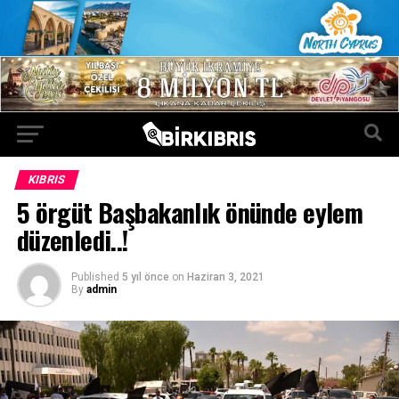
KIBRIS
5 örgüt Başbakanlık önünde eylem
düzenledi..!
Published
5 yıl önce
on
Haziran 3, 2021
By
admin