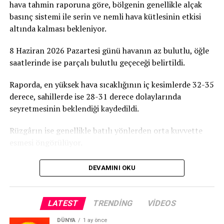
hava tahmin raporuna göre, bölgenin genellikle alçak
berberi. Kısaca ülkemizin yaklaşık yüzde 25 nüfusunu
basınç sistemi ile serin ve nemli hava kütlesinin etkisi
oluşturan ve tüm KKTC halkını, direkt ve/veya dolaylı
altında kalması bekleniyor.
olarak etkileyen öğrencimizi kaybetme lüksümüz yoktur”
8 Haziran 2026 Pazartesi günü havanın az bulutlu, öğle
SOYŞEN: “1 AĞUSTOS İTİBARIYLA ÖĞRENCİLERİN
saatlerinde ise parçalı bulutlu geçeceği belirtildi.
ÇİFT PCR İLE KARANTİNASIZ GİRİŞİ
SAĞLANMALIDIR.”
Raporda, en yüksek hava sıcaklığının iç kesimlerde 32-35
derece, sahillerde ise 28-31 derece dolaylarında
Kıbrıs Türk Öğrenci Yurtları Birliği Yönetim Kurulu
seyretmesinin beklendiği kaydedildi.
Üyesi Ekrem Soyşen de, KKTC’de bulunan mevuct
öğrenci sayısının 30 bin civarında olduğunu, 12 bin
Rüzgârın ise genellikle batılı yönlerden orta kuvvette
civarının KKTC vatandaşı olduğunu, yurtdışından gelen
esmesi öngörülüyor.
yaklaşık 50-60 bin civarında öğrencinin ise şu anda
adada bulunmadığını söyleyerek, bu öğrencilerin adaya
DEVAMINI OKU
gelmesi için bir çalışma başlatılmadığını savundu.
Soyşen, 15 Haziran’dan itibaren öğrencilerin üniversite
LATEST
TRENDING
VIDEOS
seçimlerini yapmaya başlayacağını, diğer ülkelerde
yüzyüze eğitimin başlamasından dolayı, KKTC’deki
DÜNYA
1 ay önce