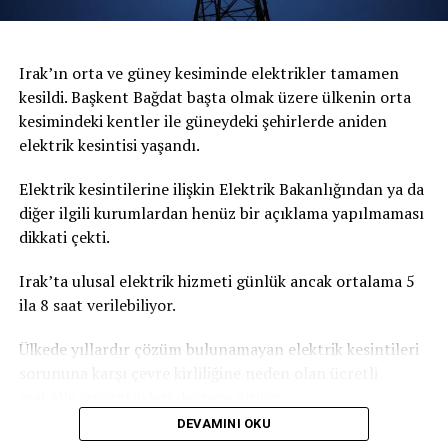
Irak’ın orta ve güney kesiminde elektrikler tamamen
kesildi. Başkent Bağdat başta olmak üzere ülkenin orta
kesimindeki kentler ile güneydeki şehirlerde aniden
elektrik kesintisi yaşandı.
Elektrik kesintilerine ilişkin Elektrik Bakanlığından ya da
diğer ilgili kurumlardan henüz bir açıklama yapılmaması
dikkati çekti.
Irak’ta ulusal elektrik hizmeti günlük ancak ortalama 5
ila 8 saat verilebiliyor.
Ülkede yıllardır çözüm bulunamayan elektrik kesintileri
sorununa karşı çevre kirliliğine neden olan ücretli
mahalle jeneratörleri devreye giriyor.
DEVAMINI OKU