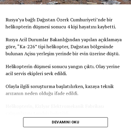
Ulusal Cenaze Hizmetleri Federasyonu Sözcüsü,
Paris’teki iki cenaze salonunun da dolduğunu doğruladı,
kente yakın çevresindeki cenaze salonlarında da
Rusya’ya bağlı Dağıstan Özerk Cumhuriyeti’nde bir
yoğunluk yaşandığını kaydetti. Fransa’daki acil sağlık
helikopterin düşmesi sonucu 4 kişi hayatını kaybetti.
hizmeti veren kurumun verilerine göre, Paris’te geçen
gün aşırı sıcaklardan etkilendiği değerlendirilen 109 kişi
Rusya Acil Durumlar Bakanlığından yapılan açıklamaya
yaşamını yitirmişti. Bu sayının yalnızca ev ve kamusal
göre, “Ka-226” tipi helikopter, Dağıstan bölgesinde
alanda hayatını kaybedenleri kapsadığı bildirilmişti.
bulunan Açisu yerleşim yerinde bir evin üzerine düştü.
Türkiye’de de yeni haftada aşırı sıcak hava dalgası etkili
Helikopterin düşmesi sonucu yangın çıktı. Olay yerine
olacak. İstanbul’da hava sıcaklığının yarın 31 dereceye,
acil servis ekipleri sevk edildi.
Salı günü ise 35 dereceyi ulaşması bekleniyor. Türkiye
Olayla ilgili soruşturma başlatılırken, kazaya teknik
basınında yer alan haberlere göre Akdeniz Bölgesi
arızanın neden olduğu ifade edildi.
genelinde gölgede hissedilen sıcaklık 36-39 derece.
Güneş altında ve asfalt alanlarda ise sıcaklık 50 dereceyi
Helikopterin, Kizlyar Elektromekanik Fabrikası
geçiyor.
çalışanlarını taşıdığı belirtildi.
DEVAMINI OKU
Dağıstan Özerk Cumhuriyeti Başkanı Sergey Melikov,