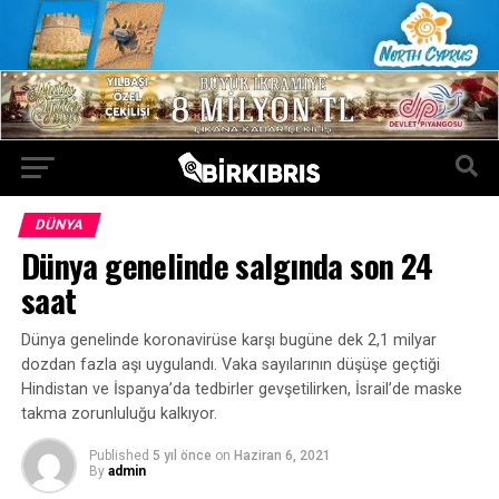
DÜNYA
Dünya genelinde salgında son 24
saat
Dünya genelinde koronavirüse karşı bugüne dek 2,1 milyar
dozdan fazla aşı uygulandı. Vaka sayılarının düşüşe geçtiği
Hindistan ve İspanya’da tedbirler gevşetilirken, İsrail’de maske
takma zorunluluğu kalkıyor.
Published
5 yıl önce
on
Haziran 6, 2021
By
admin