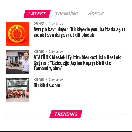
LATEST
TRENDING
VIDEOS
DÜNYA
1 ay önce
Avrupa kavruluyor .Türkiye’de yeni haftada aşırı
sıcak hava dalgası etkili olacak
KIBRIS
2 ay önce
ATATÜRK Mesleki Eğitim Merkezi İçin Destek
Çağrısı: “Geleceğe Açılan Kapıyı Birlikte
Tamamlayalım”
KIBRIS
2 ay önce
Birkibris.com
TRENDING