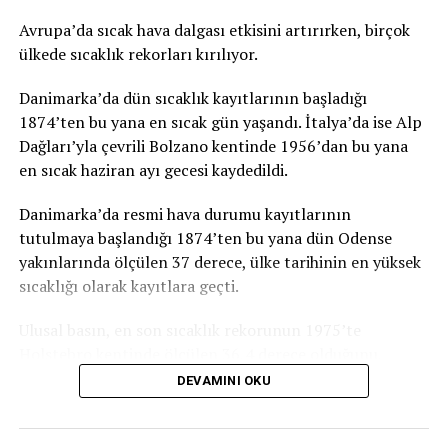
itibaren kaldırılacak.
Avrupa’da sıcak hava dalgası etkisini artırırken, birçok
TRT
ülkede sıcaklık rekorları kırılıyor.
Danimarka’da dün sıcaklık kayıtlarının başladığı
1874’ten bu yana en sıcak gün yaşandı. İtalya’da ise Alp
İLGİLİ KONU:
Dağları’yla çevrili Bolzano kentinde 1956’dan bu yana
UP NEXT
en sıcak haziran ayı gecesi kaydedildi.
G7 ülkeleri vergi konusunda anlaştı: Çok uluslu şirketler
en az yüzde 15 vergi ödeyecek
Danimarka’da resmi hava durumu kayıtlarının
KAÇIRMAYIN
tutulmaya başlandığı 1874’ten bu yana dün Odense
Kamala Harris’in uçağı teknik arıza nedeniyle zorunlu
yakınlarında ölçülen 37 derece, ülke tarihinin en yüksek
iniş yaptı
sıcaklığı olarak kayıtlara geçti.
Ulusal basın, en son sıcaklık rekorunun 1975’te
Holstebro kentinde ölçülen 36,4 derece olduğunu,
haziran ayı için ise en son 1947’de 35,5 dereceyle rekor
DEVAMINI OKU
kırıldığını anımsattı.
Danimarka’yı etkisi altına alan sıcak hava dalgasının