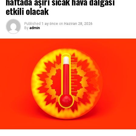
haftada aşırı sıcak hava dalgası
etkili olacak
Fas, Covid-19 salgınıyla mücadele kapsamında iki doz aşı
yapılan kişilere “aşı pasaportu” verileceğini duyurdu.
Published
1 ay önce
on
Haziran 28, 2026
By
admin
Bangladeş yönetimi, Covid-19’un yayılmasını
engellemek amacıyla uygulanan kısıtlamaların 10 gün
daha uzatılacağını bildirdi.
Sağlık yetkilileri, Çin’in geliştirdiği Sinovac Covid-19
aşısının kullanımına onay verdiğini açıkladı.
İsrail’de maske takma zorunluluğu kalkıyor
İsrail’de bu sabah itibarıyla 12 ile 15 yaş arası çocuklar
Covid-19’a karşı aşılanmaya başladı. İsrail’de ayrıca,
Covid-19’un görülmeye başlandığı günden bu yana ilk
kez ülke içinde günlük yeni vakaya rastlanmadığı
bildirilirken, salgın nedeniyle uygulanan kapalı
alanlardaki maske takma zorunluluğu 15 Haziran’dan